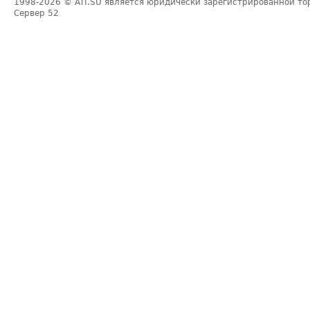
1998-2026
© ATI.SU является юридически зарегистрированной то
Сервер
52