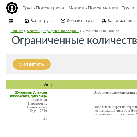
Грузы
Поиск грузов
Машины
Поиск машин
Грузо
Ваши грузы
Добавить груз
Ваши машины
Главная
>
Форумы
>
Юридические вопросы
>
Ограниченные количес...
Ограниченные количеств
ОТВЕТИТЬ
Автор
Журавлев Алексей
Ограниченные количества 
Николаевич, физ.лицо
(удалена)
Перевозчик ,
Поделитесь инфой по ограни
Новошахтинск
неопасные.Таблицы-то в ДОП
Код:117640
материалы-что можно везти.Ч
#1