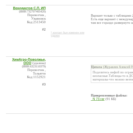
Венедиктов С.П. ИП
(ИНН:732707405420)
Перевозчик ,
Вариант только с таблицами
Ульяновск
Есть еще вариант с междуна
Код:2513450
там все гораздо развернуто
#2
* контакт был изменен или
удален
ХимАгро-Поволжье,
ООО
(удалена)
(ИНН:6323110379)
Цитата
(Журавлев Алексей Н
Перевозчик ,
Поделитесь инфой по огран
Тольятти
неопасные.Таблицы-то в ДО
Код:1152921
материалы-что можно везти.
#3
Прикрепленные файлы:
_N 73.rar
(91 КБ)