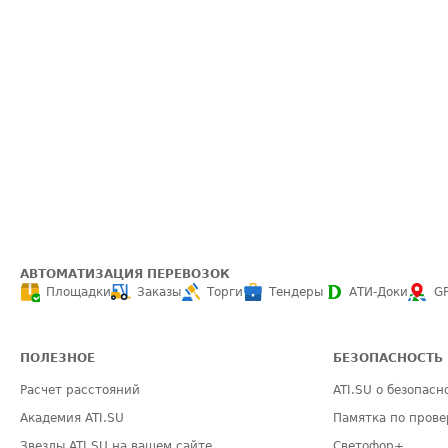
АВТОМАТИЗАЦИЯ ПЕРЕВОЗОК
Площадки
Заказы
Торги
Тендеры
АТИ-Доки
G
ПОЛЕЗНОЕ
БЕЗОПАСНОСТЬ
Расчет расстояний
ATI.SU о безопасн
Академия ATI.SU
Памятка по прове
Звезды ATI.SU на вашем сайте
Светофор+