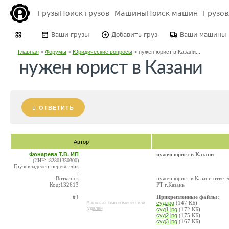
Грузы
Поиск грузов
Машины
Поиск машин
Грузо
Ваши грузы
Добавить груз
Ваши машины
Главная
>
Форумы
>
Юридические вопросы
>
нужен юрист в Казани...
нужен юрист в Казани
ОТВЕТИТЬ
Автор
Фонарева Т.В. ИП
нужен юрист в Казани
(ИНН:182801350300)
Грузовладелец-перевозчик
,
Воткинск
нужен юрист в Казани ответ
Код:132613
РТ г.Казань
Прикрепленные файлы:
#1
суд.jpg
(147 КБ)
* контакт был изменен или
удален
суд1.jpg
(172 КБ)
суд2.jpg
(175 КБ)
суд3.jpg
(167 КБ)