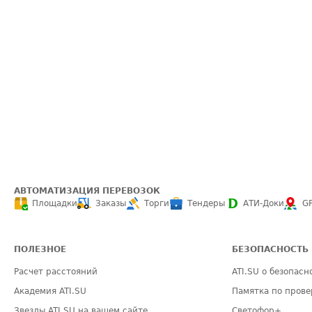
АВТОМАТИЗАЦИЯ ПЕРЕВОЗОК
Площадки
Заказы
Торги
Тендеры
АТИ-Доки
G
ПОЛЕЗНОЕ
БЕЗОПАСНОСТЬ
Расчет расстояний
ATI.SU о безопасн
Академия ATI.SU
Памятка по прове
Звезды ATI.SU на вашем сайте
Светофор+