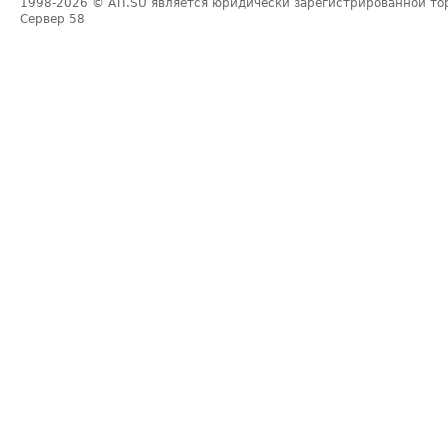
1998-2026
© ATI.SU является юридически зарегистрированной то
Сервер
58