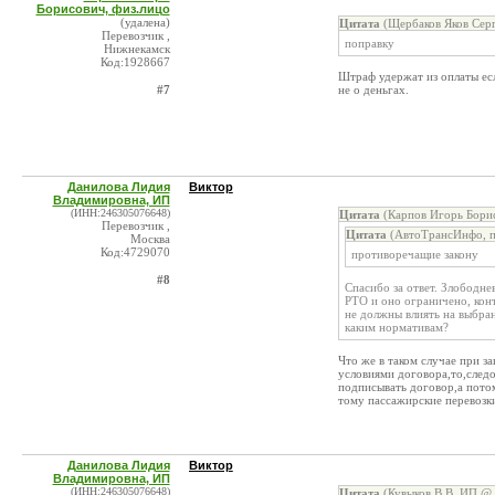
Борисович, физ.лицо
(удалена)
Цитата
(Щербаков Яков Серг
Перевозчик ,
поправку
Нижнекамск
Код:1928667
Штраф удержат из оплаты если
#7
не о деньгах.
Данилова Лидия
Виктор
Владимировна, ИП
(ИНН:246305076648)
Цитата
(Карпов Игорь Борис
Перевозчик ,
Цитата
(АвтоТрансИнфо, пр
Москва
Код:4729070
противоречащие закону
#8
Спасибо за ответ. Злободн
РТО и оно ограничено, кон
не должны влиять на выбран
каким нормативам?
Что же в таком случае при з
условиями договора,то,след
подписывать договор,а потом
тому пассажирские перевозк
Данилова Лидия
Виктор
Владимировна, ИП
(ИНН:246305076648)
Цитата
(Кувыков В.В. ИП @ 