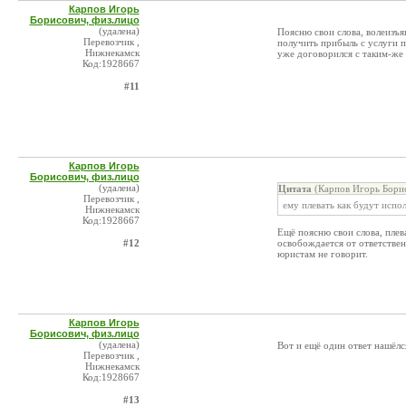
Карпов Игорь
Борисович, физ.лицо
(удалена)
Поясню свои слова, волеизъя
Перевозчик ,
получить прибыль с услуги п
Нижнекамск
уже договорился с таким-же 
Код:1928667
#11
Карпов Игорь
Борисович, физ.лицо
(удалена)
Цитата
(Карпов Игорь Борис
Перевозчик ,
ему плевать как будут испо
Нижнекамск
Код:1928667
Ещё поясню свои слова, плев
#12
освобождается от ответственн
юристам не говорит.
Карпов Игорь
Борисович, физ.лицо
(удалена)
Вот и ещё один ответ нашёлс
Перевозчик ,
Нижнекамск
Код:1928667
#13