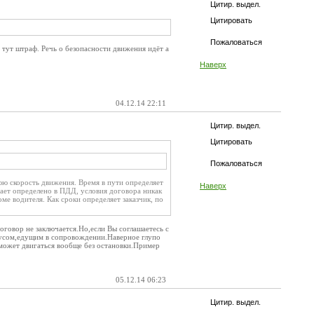
Цитир. выдел.
Цитировать
Пожаловаться
а тут штраф. Речь о безопасности движения идёт а
Наверх
04.12.14 22:11
Цитир. выдел.
Цитировать
Пожаловаться
юю скорость движения. Время в пути определяет
Наверх
ает определено в ПДД, условия договора никак
ме водителя. Как сроки определяет заказчик, по
оговор не заключается.Но,если Вы соглашаетесь с
обусом,едущим в сопровождении.Наверное глупо
,может двигаться вообще без остановки.Пример
05.12.14 06:23
Цитир. выдел.