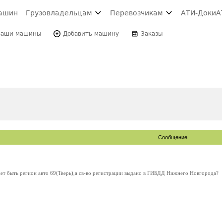
ашин
Грузовладельцам
Перевозчикам
АТИ-Доки
А
Ваши машины
Добавить машину
Заказы
Сообщение
т быть регион авто 69(Тверь),а св-во регистрации выдано в ГИБДД Нижнего Новгорода?