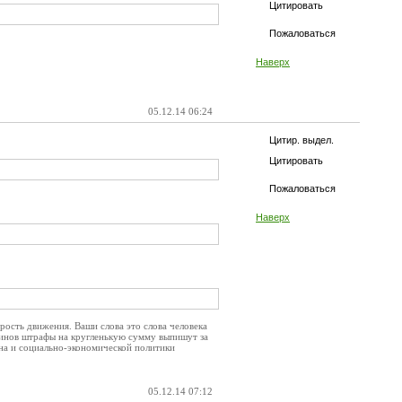
Цитировать
Пожаловаться
Наверх
05.12.14 06:24
Цитир. выдел.
Цитировать
Пожаловаться
Наверх
рость движения. Ваши слова это слова человека
аринов штрафы на кругленькую сумму выпишут за
она и социально-экономической политики
05.12.14 07:12