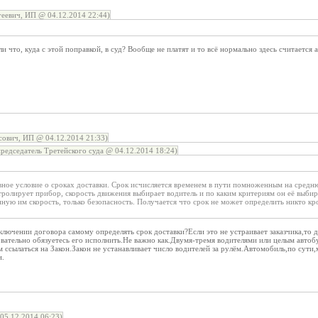
еевич, ИП @ 04.12.2014 22:44)
 что, куда с этой поправкой, в суд? Вообще не платят и то всё нормально здесь считается 
ович, ИП @ 04.12.2014 21:33)
едседатель Третейского суда @ 04.12.2014 18:24)
евное условие о сроках доставки. Срок исчисляется временем в пути помноженным на средн
тролирует прибор, скорость движения выбирает водитель и по каким критериям он её выбир
ную им скорость, только безопасность. Получается что срок не может определить никто кро
аключении договора самому определять срок доставки?Если это не устраивает заказчика,то д
овательно обязуетесь его исполнить.Не важно как.Двумя-тремя водителями или целым авт
 ссылаться на Закон.Закон не устанавливает число водителей за рулём.Автомобиль,по сути
и.
05.12.2014 06:23)