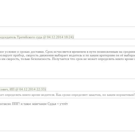
дседатель Третейского суда @ 04.12.2014 18:24)
ное условие о сроках доставки. Срок исчисляется временем в пути помноженным на средню
олирует прибор, скорость движения выбирает водитель и по каким критериям он её выбира
им скорость, только безопасность. Получается что срок не может определить никто кроме в
ович, ИП @ 04.12.2014 22:33)
ет определить никто кроме водителя. Как сроки определяет заказчик, по каким нормативам
согласно ППГ! и такое замечание Судья = учтёт