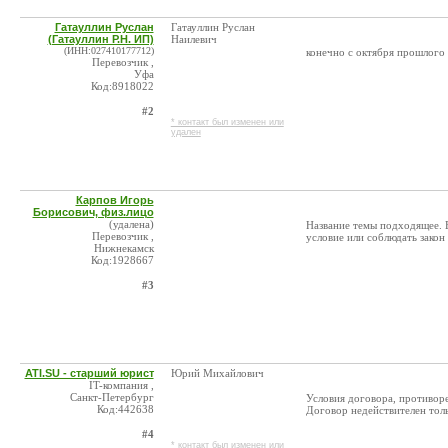
Гатауллин Руслан
Гатауллин Руслан
(Гатауллин Р.Н. ИП)
Наилевич
(ИНН:027410177712)
конечно с октября прошлого 
Перевозчик ,
Уфа
Код:8918022
#2
* контакт был изменен или
удален
Карпов Игорь
Борисович, физ.лицо
(удалена)
Название темы подходящее. 
Перевозчик ,
условие или соблюдать закон
Нижнекамск
Код:1928667
#3
ATI.SU - старший юрист
Юрий Михайлович
IT-компания ,
Санкт-Петербург
Условия договора, противоре
Код:442638
Договор недействителен толь
#4
* контакт был изменен или