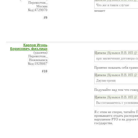
Перевозчик ,
Что же в таком случае
Москва
Код:4729070
мешает
#9
Карпов Игорь
Борисович, физ.лицо
(удалена)
Цитата
(Кувыков В.В. ИП @ 
Перевозчик ,
при заключении договора с
Нижнекамск
Код:1928667
Приятно показать себя грамо
#10
Цитата
(Кувыков В.В. ИП @ 
Двумя-тремя
Подумайте над тем что гово
Цитата
(Кувыков В.В. ИП @ 
Вы соглашаетесь с условиям
Я с этим не спорю, читайте
привыкшего отдать распоряж
нарушение РТО и на дороге 
государства.