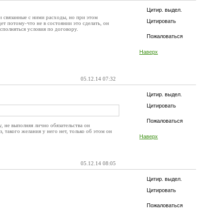
Цитир. выдел.
и связанные с ними расходы, но при этом
Цитировать
ет потому-что не в состоянии это сделать, он
исполняться условия по договору.
Пожаловаться
Наверх
05.12.14 07:32
Цитир. выдел.
Цитировать
Пожаловаться
, не выполняя лично обязательства он
, такого желания у него нет, только об этом он
Наверх
05.12.14 08:05
Цитир. выдел.
Цитировать
Пожаловаться