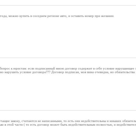
года, можно купить в соседнем регионе авто, и оставить номер при желании.
Вопрос к юристам: если подписанный мною договор содержит в себе условие нарушающее за
 но нарушить условие договора??? Договор подписан, моя вина очевидна, но обязательства
чащие закону, считаются не написанными, то есть они недействительны и никаких обязательс
ко в этой части ( то есть договор может быть недействительным полностью, и недействител