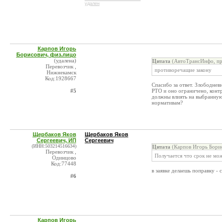
удален
Карпов Игорь
Борисович, физ.лицо
(удалена)
Цитата
(АвтоТрансИнфо, пре
Перевозчик ,
противоречащие закону
Нижнекамск
Код:1928667
Спасибо за ответ. Злободнев
#5
РТО и оно ограничено, контр
должны влиять на выбранную 
нормативам?
Щербаков Яков
Щербаков Яков
Сергеевич, ИП
Сергеевич
(ИНН:503214516634)
Цитата
(Карпов Игорь Борис
Перевозчик ,
Получается что срок не мож
Одинцово
Код:77448
в заявке делаешь поправку - 
#6
Карпов Игорь