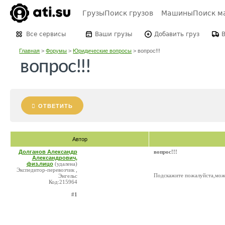
Грузы
Поиск грузов
Машины
Поиск м
Все сервисы
Ваши грузы
Добавить груз
Главная
>
Форумы
>
Юридические вопросы
>
вопрос!!!
вопрос!!!
ОТВЕТИТЬ
Автор
Долганов Александр
вопрос!!!
Александрович,
физ.лицо
(удалена)
Экспедитор-перевозчик ,
Подскажите пожалуйста,може
Энгельс
Код:215964
#1