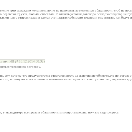
вление ярко выражено желанием лично не исполнять возложенные обязанности чтоб не нест
о перевозке грузов,
любым способом
. Изменять условия договора псевдоэкспедитор не буд
как он или с отправителем и сделал это называя себя моим именем и ему плевать как будут 
ович, ИП @ 05.12.2014 08:32)
лняться условия по договору.
ать ему потому что предусмотрена ответственность за выполнение обязательств по договору
ости, потому-то и такое сильное волеизъявление переложить на третьих лиц, перевезти груз
я, у экспедитора все права и обязанности мимопротекающие, изучать надо регресс.