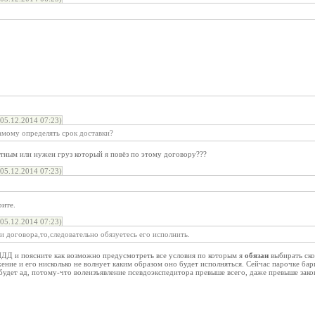
05.12.2014 07:23)
амому определять срок доставки?
тным или нужен груз который я повёз по этому договору???
05.12.2014 07:23)
рите.
05.12.2014 07:23)
и договора,то,следовательно обязуетесь его исполнить.
 ПДД и поясните как возможно предусмотреть все условия по которым я
обязан
выбирать ско
ение и его нисколько не волнует каким образом оно будет исполняться. Сейчас парочке б
будет ад, потому-что волеизъявление псевдоэкспедитора превыше всего, даже превыше зак