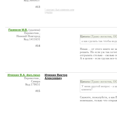
Код:5600057
#13
* контакт был изменен или
удален
Пазюков М.В.
(удалена)
Перевозчик ,
Нижний Новгород
Цитата
(Транс-логистик, ОО
Код:1411631
а как сделать так чтобы во
#14
Никак ... от этого никто не з
решать. Но если уж так хочет
отгрызать столько - сколько 
А в целом - если грузак все-
Илюхин В.А. физ.лицо
Илюхин Виктор
Перевозчик ,
Алексеевич
Самара
Цитата
(Транс-логистик, ОО
Код:178651
У меня другой вопрос - а к
клиента?
#15
Скажите, пожалуйста, а как
новенькие, только что откры