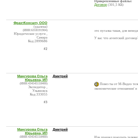
Прикрепленные файлы:
Договор
(301,5 КБ)
ФрахтКонсалт, ООО
(удалена)
(ИНН:6318191904)
это пугалка такая, для менед
Юридические услуги ,
Самара
У вас что агентский договор
Код:2899686
#2
Мансурова Ольга
Дмитрий
Юрьевна, ИП
(ИНН:434545118400)
Повез ты от М-Видео теле
Экспедитор ,
экономические отношения' и
Ульяновск
Код:333055
#3
Мансурова Ольга
Дмитрий
Юрьевна, ИП
(ИНН:434545118400)
Или пришел покупать телеви