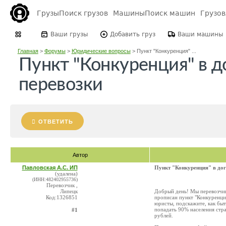
Грузы
Поиск грузов
Машины
Поиск машин
Грузо
Ваши грузы
Добавить груз
Ваши машины
Главная
>
Форумы
>
Юридические вопросы
>
Пункт "Конкуренция" ...
Пункт "Конкуренция" в д
перевозки
ОТВЕТИТЬ
Автор
Павловская А.С. ИП
Пункт "Конкуренция" в дог
(удалена)
(ИНН:482402955736)
Перевозчик ,
Липецк
Добрый день! Мы перевозчик
Код:1326851
прописан пункт "Конкуренци
юристы, подскажите, как быт
попадать 90% населения стра
#1
рублей.