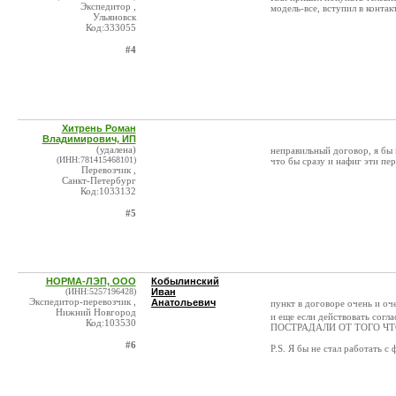
Экспедитор ,
модель-все, вступил в контак
Ульяновск
Код:333055
#4
Хитрень Роман
Владимирович, ИП
(удалена)
неправильный договор, я бы 
(ИНН:781415468101)
что бы сразу и нафиг эти пер
Перевозчик ,
Санкт-Петербург
Код:1033132
#5
НОРМА-ЛЭП, ООО
Кобылинский
(ИНН:5257196428)
Иван
Экспедитор-перевозчик ,
Анатольевич
пункт в договоре очень и о
Нижний Новгород
и еще если действовать со
Код:103530
ПОСТРАДАЛИ ОТ ТОГО ЧТО В
#6
P.S. Я бы не стал работать с