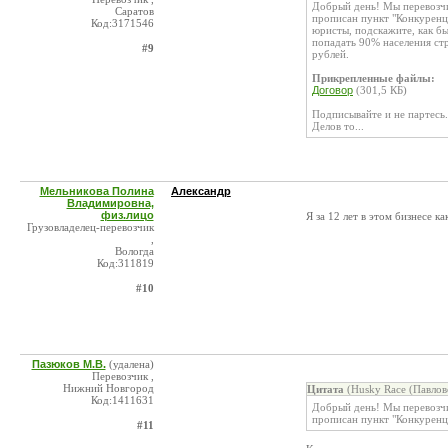
Добрый день! Мы перевозчи
Саратов
прописан пункт "Конкуренц
Код:3171546
юристы, подскажите, как бы
попадать 90% населения стр
#9
рублей.
Прикрепленные файлы:
Договор
(301,5 КБ)
Подписывайте и не партесь.
Делов то...
Мельникова Полина
Александр
Владимировна,
физ.лицо
Я за 12 лет в этом бизнесе к
Грузовладелец-перевозчик
,
Вологда
Код:311819
#10
Пазюков М.В.
(удалена)
Перевозчик ,
Нижний Новгород
Цитата
(Husky Race (Павлов
Код:1411631
Добрый день! Мы перевозчи
прописан пункт "Конкуренц
#11