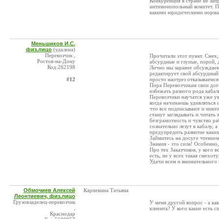
Конкуренция в стране не запр
антимонопольный комитет. По
какими юридическими норма
Меньшиков И.С.
физ.лицо
(удалена)
Перевозчик ,
Прочитали этот пункт. Смех,
Ростов-на-Дону
абсурдные и глупые, порой, 
Код:262198
Лично мы заранее обсуждаем в
редактирует свой абсурдный 
#12
просто наотрез отказываемс
Пора Перевозчикам свои дого
избежать разного рода кабал
Перевозчики научатся уже ув
когда начинаешь удивляться 
что все подписывают и никто
станут заглядывать и читать 
безграмотность и чувство р
сознательно лезут в кабалу, 
предупредить развитие каких
Займитесь на досуге чтением
Знания - это сила! Особенно,
Про тех Заказчиков, у кого в
есть, не у всех такая смехот
Удачи всем и внимательного 
Обмочиев Алексей
Карпекина Татьяна
Леонтиевич, физ.лицо
Грузовладелец-перевозчик
У меня другой вопрос - а ка
,
клиента? У кого какие есть с
Краснодар