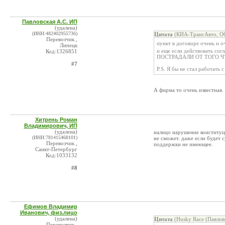
Павловская А.С. ИП
(удалена)
(ИНН:482402955736)
Цитата
(КИА-ТрансАвто, ОО
Перевозчик ,
пункт в договоре очень и 
Липецк
и еще если действовать с
Код:1326851
ПОСТРАДАЛИ ОТ ТОГО ЧТО 
#7
P.S. Я бы не стал работать 
А фирма то очень известная.
Хитрень Роман
Владимирович, ИП
(удалена)
налицо нарушение конституци
(ИНН:781415468101)
не сможет. даже если будет 
Перевозчик ,
поддержки не имеющее.
Санкт-Петербург
Код:1033132
#8
Ефимов Владимир
Иванович, физ.лицо
(удалена)
Цитата
(Husky Race (Павлов
Перевозчик ,