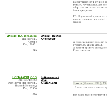
найти транспорт в нужное вр
втирать грузовладельцам что
обгрызать от ставки как мож
без посредников.
P.S. Нормальный диспетчер н
поиске транспорта,и любой 
машин.
Илюхин В.А. физ.лицо
Илюхин Виктор
Перевозчик ,
Алексеевич
Самара
А если сам клиент пожелал 
Код:178651
отказаться? Иначе штраф?
А если от другого экспедито
#19
Ересь какая то...
НОРМА-ЛЭП, ООО
Кобылинский
(ИНН:5257196428)
Иван
Экспедитор-перевозчик ,
Анатольевич
Цитата
(Илюхин , ИП @ 19.0
Нижний Новгород
А если сам клиент пожелал
Код:103530
#20
Вот такое тоже встречается 