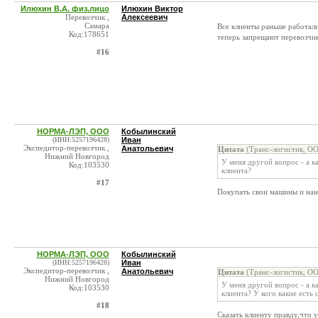
Илюхин В.А. физ.лицо
Илюхин Виктор
Перевозчик ,
Алексеевич
Самара
Все клиенты раньше работал
Код:178651
теперь запрещают перевозчи
#16
НОРМА-ЛЭП, ООО
Кобылинский
(ИНН:5257196428)
Иван
Экспедитор-перевозчик ,
Анатольевич
Цитата
(Транс-логистик, ОО
Нижний Новгород
У меня другой вопрос - а к
Код:103530
клиента?
#17
Покупать свои машины и нан
НОРМА-ЛЭП, ООО
Кобылинский
(ИНН:5257196428)
Иван
Экспедитор-перевозчик ,
Анатольевич
Цитата
(Транс-логистик, ОО
Нижний Новгород
У меня другой вопрос - а к
Код:103530
клиента? У кого какие есть 
#18
Сказать клиенту правду,что 