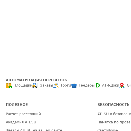
АВТОМАТИЗАЦИЯ ПЕРЕВОЗОК
Площадки
Заказы
Торги
Тендеры
АТИ-Доки
G
ПОЛЕЗНОЕ
БЕЗОПАСНОСТЬ
Расчет расстояний
ATI.SU о безопасн
Академия ATI.SU
Памятка по прове
Звезды ATI.SU на вашем сайте
Светофор+