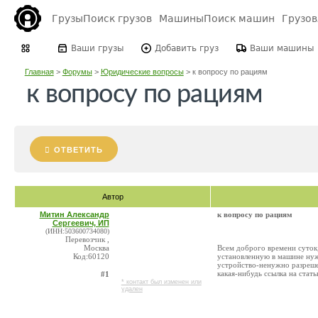
Грузы
Поиск грузов
Машины
Поиск машин
Грузо
Ваши грузы
Добавить груз
Ваши машины
Главная
>
Форумы
>
Юридические вопросы
>
к вопросу по рациям
к вопросу по рациям
ОТВЕТИТЬ
Автор
Митин Александр
к вопросу по рациям
Сергеевич, ИП
(ИНН:503600734080)
Перевозчик ,
Москва
Всем доброго времени суток,
Код:60120
установленную в машине нуж
устройство-ненужно разреше
какая-нибудь ссылка на стать
#1
* контакт был изменен или
удален