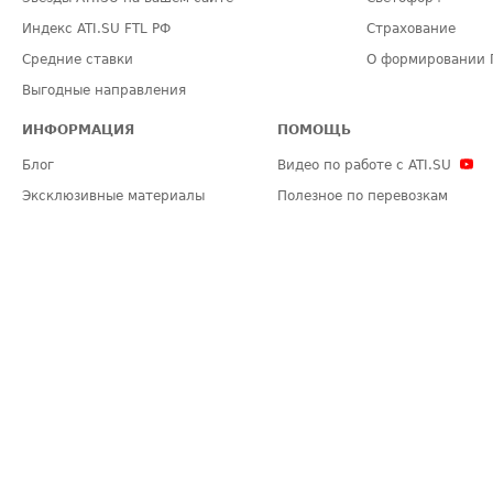
Индекс ATI.SU FTL РФ
Страхование
Средние ставки
О формировании 
Выгодные направления
ИНФОРМАЦИЯ
ПОМОЩЬ
Блог
Видео по работе с ATI.SU
Эксклюзивные материалы
Полезное по перевозкам
Политика конфиденциальности
Часто задаваемые вопросы (FA
Общие положения
Техническая информация
Карта сайта
ЗАДАТЬ ВОПРОС