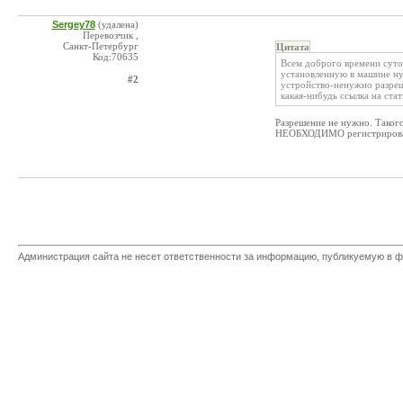
Sergey78
(удалена)
Перевозчик ,
Санкт-Петербург
Цитата
Код:70635
Всем доброго времени суток
установленную в машине ну
#2
устройство-ненужно разреш
какая-нибудь ссылка на стат
Разрешение не нужно. Такого
НЕОБХОДИМО регистрировать. 
Администрация сайта не несет ответственности за информацию, публикуемую в ф