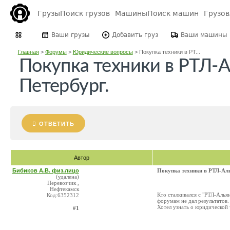
Грузы
Поиск грузов
Машины
Поиск машин
Грузо
Ваши грузы
Добавить груз
Ваши машины
Главная
>
Форумы
>
Юридические вопросы
>
Покупка техники в РТ...
Покупка техники в РТЛ-Ал
Петербург.
ОТВЕТИТЬ
Автор
Бибиков А.В. физ.лицо
Покупка техники в РТЛ-Алья
(удалена)
Перевозчик ,
Нефтекамск
Кто сталкивался с "РТЛ-Алья
Код:6352312
форумам не дал результатов.
Хотел узнать о юридической
#1