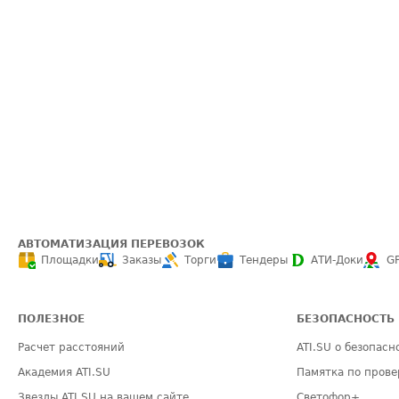
АВТОМАТИЗАЦИЯ ПЕРЕВОЗОК
Площадки
Заказы
Торги
Тендеры
АТИ-Доки
G
ПОЛЕЗНОЕ
БЕЗОПАСНОСТЬ
Расчет расстояний
ATI.SU о безопасн
Академия ATI.SU
Памятка по прове
Звезды ATI.SU на вашем сайте
Светофор+