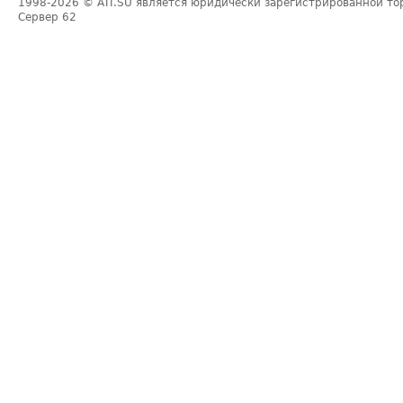
1998-2026
© ATI.SU является юридически зарегистрированной то
Сервер
62