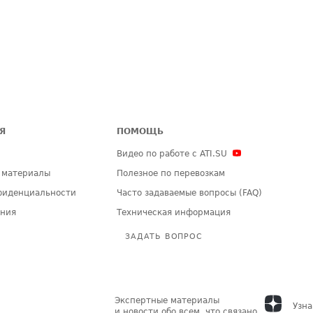
Я
ПОМОЩЬ
Видео по работе с ATI.SU
 материалы
Полезное по перевозкам
фиденциальности
Часто задаваемые вопросы (FAQ)
ения
Техническая информация
ЗАДАТЬ ВОПРОС
Экспертные материалы
Узна
и новости обо всем, что связано