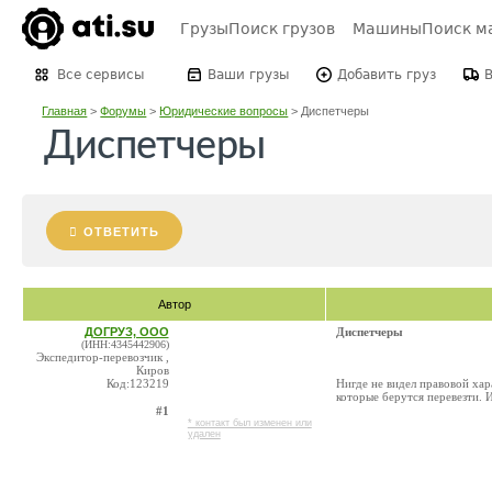
Грузы
Поиск грузов
Машины
Поиск м
Все сервисы
Ваши грузы
Добавить груз
Главная
>
Форумы
>
Юридические вопросы
>
Диспетчеры
Диспетчеры
ОТВЕТИТЬ
Автор
ДОГРУЗ, ООО
Диспетчеры
(ИНН:4345442906)
Экспедитор-перевозчик ,
Киров
Код:123219
Нигде не видел правовой ха
которые берутся перевезти. И
#1
* контакт был изменен или
удален