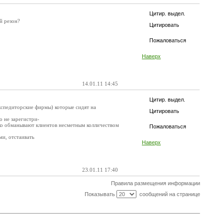
Цитир. выдел.
й резон?
Цитировать
Пожаловаться
Наверх
14.01.11 14:45
Цитир. выдел.
экспедиторские фирмы) которые сидят на
Цитировать
о не зарегистри-
лько обманывают клиентов несметным колличеством
Пожаловаться
ми, отстаивать
Наверх
23.01.11 17:40
Правила размещения информации
Показывать
сообщений на странице