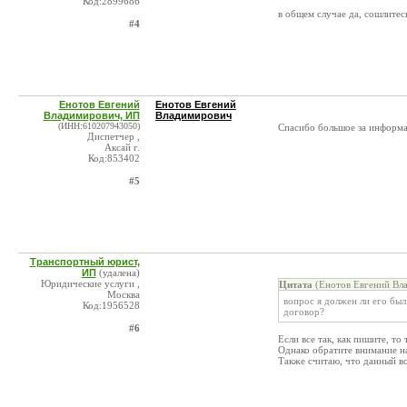
Код:2899686
в общем случае да, сошлитес
#4
Енотов Евгений
Енотов Евгений
Владимирович, ИП
Владимирович
(ИНН:610207943050)
Спасибо большое за информа
Диспетчер ,
Аксай г.
Код:853402
#5
Транспортный юрист,
ИП
(удалена)
Юридические услуги ,
Цитата
(Енотов Евгений Вл
Москва
вопрос я должен ли его был 
Код:1956528
договор?
#6
Если все так, как пишите, т
Однако обратите внимание н
Также считаю, что данный во