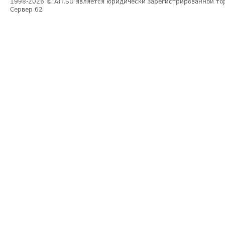
1998-2026
© ATI.SU является юридически зарегистрированной то
Сервер
62