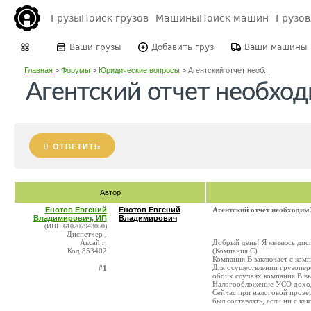
Грузы
Поиск грузов
Машины
Поиск машин
Грузо
Ваши грузы
Добавить груз
Ваши машины
Главная
>
Форумы
>
Юридические вопросы
>
Агентский отчет необ...
Агентский отчет необхо
ОТВЕТИТЬ
Автор
Енотов Евгений
Енотов Евгений
Агентский отчет необходим
Владимирович, ИП
Владимирович
(ИНН:610207943050)
Диспетчер ,
Аксай г.
Добрый день! Я являюсь дис
Код:853402
(Компания С)
Компания В заключает с комп
Для осуществлении грузопере
#1
обоих случаях компания В вы
Налогообложение УСО дохо
Сейчас при налоговой провер
был составлять, если ни с ка