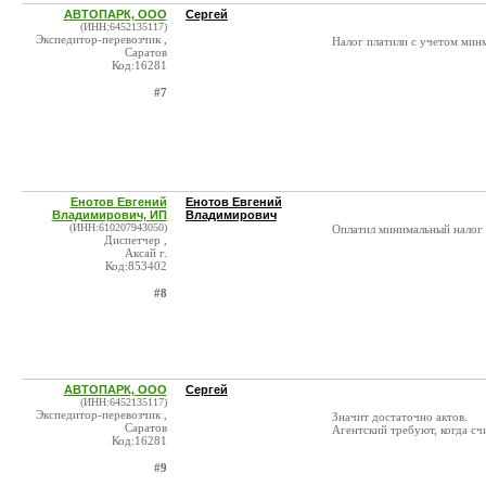
АВТОПАРК, ООО
Сергей
(ИНН:6452135117)
Экспедитор-перевозчик ,
Налог платили с учетом минм
Саратов
Код:16281
#7
Енотов Евгений
Енотов Евгений
Владимирович, ИП
Владимирович
(ИНН:610207943050)
Оплатил минимальный налог 
Диспетчер ,
Аксай г.
Код:853402
#8
АВТОПАРК, ООО
Сергей
(ИНН:6452135117)
Экспедитор-перевозчик ,
Значит достаточно актов.
Саратов
Агентский требуют, когда сч
Код:16281
#9