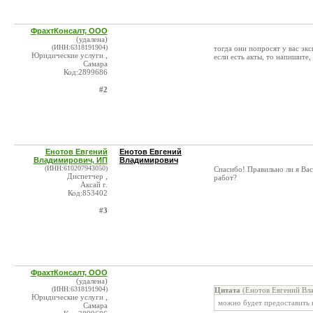
ФрахтКонсалт, ООО
(удалена)
(ИНН:6318191904)
тогда они попросят у вас эк
Юридические услуги ,
если есть акты, то напишите,
Самара
Код:2899686
#2
Енотов Евгений
Енотов Евгений
Владимирович, ИП
Владимирович
(ИНН:610207943050)
Спасибо! Правильно ли я Ва
Диспетчер ,
работ?
Аксай г.
Код:853402
#3
ФрахтКонсалт, ООО
(удалена)
(ИНН:6318191904)
Цитата
(Енотов Евгений Вл
Юридические услуги ,
можно будет предоставить 
Самара