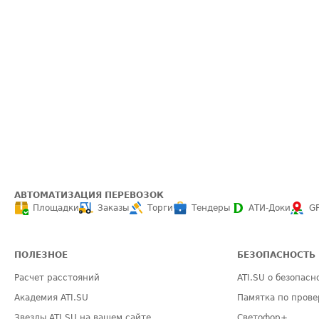
АВТОМАТИЗАЦИЯ ПЕРЕВОЗОК
Площадки
Заказы
Торги
Тендеры
АТИ-Доки
G
ПОЛЕЗНОЕ
БЕЗОПАСНОСТЬ
Расчет расстояний
ATI.SU о безопасн
Академия ATI.SU
Памятка по прове
Звезды ATI.SU на вашем сайте
Светофор+