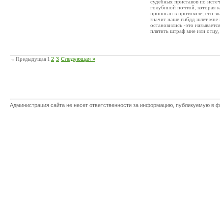
судебных приставов по исте
голубиной почтой, которая к
прописан в протоколе, его з
значит наше гибдд шлет мне 
остановились -это называется
платить штраф мне или отцу,
« Предыдущая
1
2
3
Следующая »
Администрация сайта не несет ответственности за информацию, публикуемую в ф