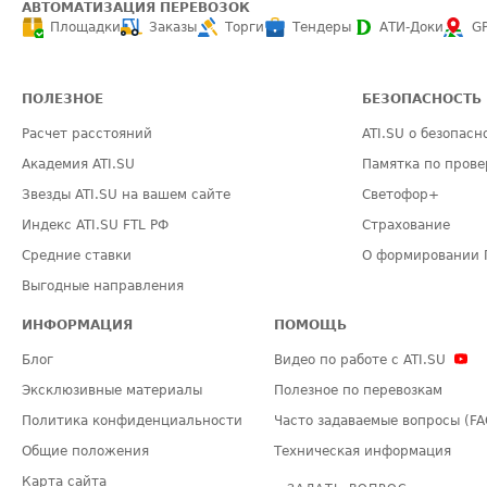
АВТОМАТИЗАЦИЯ ПЕРЕВОЗОК
Площадки
Заказы
Торги
Тендеры
АТИ-Доки
G
ПОЛЕЗНОЕ
БЕЗОПАСНОСТЬ
Расчет расстояний
ATI.SU о безопасн
Академия ATI.SU
Памятка по прове
Звезды ATI.SU на вашем сайте
Светофор+
Индекс ATI.SU FTL РФ
Страхование
Средние ставки
О формировании 
Выгодные направления
ИНФОРМАЦИЯ
ПОМОЩЬ
Блог
Видео по работе с ATI.SU
Эксклюзивные материалы
Полезное по перевозкам
Политика конфиденциальности
Часто задаваемые вопросы (FA
Общие положения
Техническая информация
Карта сайта