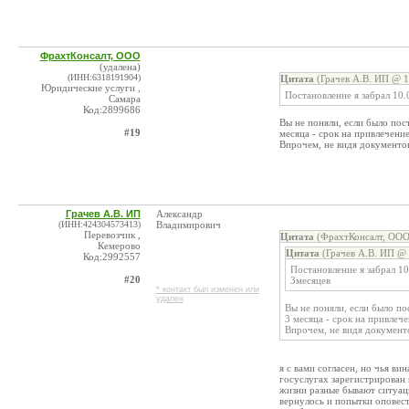
ФрахтКонсалт, ООО
(удалена)
(ИНН:6318191904)
Цитата
(Грачев А.В. ИП @ 1
Юридические услуги ,
Постановление я забрал 10.
Самара
Код:2899686
Вы не поняли, если было пос
#19
месяца - срок на привлечени
Впрочем, не видя документов
Грачев А.В. ИП
Александр
(ИНН:424304573413)
Владимирович
Перевозчик ,
Цитата
(ФрахтКонсалт, ООО
Кемерово
Цитата
(Грачев А.В. ИП @ 
Код:2992557
Постановление я забрал 10
#20
3месяцев
* контакт был изменен или
удален
Вы не поняли, если было по
3 месяца - срок на привлеч
Впрочем, не видя документо
я с вами согласен, но чья вин
госуслугах зарегистрирован 
жизни разные бывают ситуаци
вернулось и попытки оповест