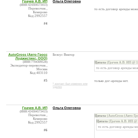
Грачев А.В. ИП
Ольга Олеговна
(ИНН:424304573413)
Перевозчик ,
то есть договор аренды мож
Кемерово
Код:2992557
#4
AutoGross (Авто Гросс
Белоус Виктор
Лоджистикс, ООО)
(ИНН:7704309528)
Цитата
(Грачев А.В. ИП @ 1
Экспедитор-перевозчик ,
то есть договор аренды мо
Москва
Код:403110
#5
только дог-аренды нет.
* контакт был изменен или
удален
Грачев А.В. ИП
Ольга Олеговна
(ИНН:424304573413)
Перевозчик ,
Цитата
(AutoGross (Авто Гр
Кемерово
Цитата
(Грачев А.В. ИП @ 
Код:2992557
то есть договор аренды м
#6