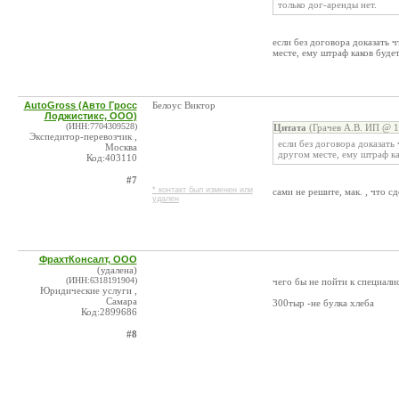
только дог-аренды нет.
если без договора доказать ч
месте, ему штраф каков будет
AutoGross (Авто Гросс
Белоус Виктор
Лоджистикс, ООО)
(ИНН:7704309528)
Цитата
(Грачев А.В. ИП @ 1
Экспедитор-перевозчик ,
если без договора доказать 
Москва
другом месте, ему штраф ка
Код:403110
#7
* контакт был изменен или
сами не решите, мак. , что с
удален
ФрахтКонсалт, ООО
(удалена)
(ИНН:6318191904)
чего бы не пойти к специали
Юридические услуги ,
Самара
300тыр -не булка хлеба
Код:2899686
#8