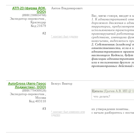
АТП-23 (фирма ДОК,
Антон Владимирович
ООО)
(ИНН:2308034768)
Вас, мягко говоря, вводят в 
Экспедитор-перевозчик ,
1. К административной отв
Краснодар
дорожного движения и адми
Код:21679
территории, предусмотренн
использованием транспортн
#2
правонарушений работающи
* контакт был удален
средствами, имеющими функ
киносъемки, видеозаписи пр
2. Собственник (владелец
ответственности, если в х
административном правона
настоящего Кодекса, буду
фиксации административно
или в пользовании другого 
противоправных действий д
AutoGross (Авто Гросс
Белоус Виктор
Лоджистикс, ООО)
(ИНН:7704309528)
Цитата
(Грачев А.В. ИП @ 1
Экспедитор-перевозчик ,
что делать?
Москва
Код:403110
#3
их утверждения понятны..
* контакт был изменен или
с начало разберитесь с поста
удален