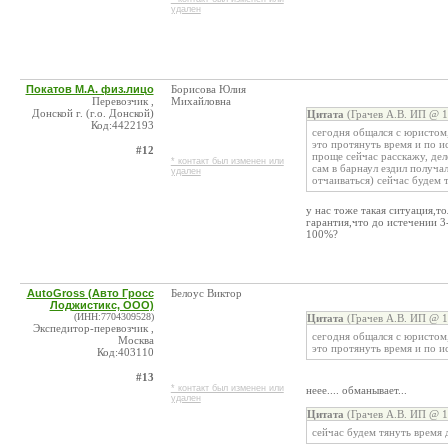
удален
Покатов М.А. физ.лицо
Борисова Юлия
Перевозчик ,
Михайловна
Донской г. (г.о. Донской)
Цитата
(Грачев А.В. ИП @ 1
Код:4422193
сегодня общался с юристом
это протянуть время и по и
#12
проще сейчас расскажу, дел
* контакт был изменен или
сам в барнаул ездил получал
удален
отчаиваться) сейчас будем 
у нас тоже такая ситуация,то
гарантия,что до истечении 3-
100%?
AutoGross (Авто Гросс
Белоус Виктор
Лоджистикс, ООО)
(ИНН:7704309528)
Цитата
(Грачев А.В. ИП @ 1
Экспедитор-перевозчик ,
сегодня общался с юристом
Москва
это протянуть время и по 
Код:403110
#13
* контакт был изменен или
неее.... обманывает...
удален
Цитата
(Грачев А.В. ИП @ 1
сейчас будем тянуть время 