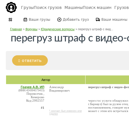
Грузы
Поиск грузов
Машины
Поиск машин
Грузо
Ваши грузы
Добавить груз
Ваши машины
Главная
>
Форумы
>
Юридические вопросы
>
перегруз штраф с вид...
перегруз штраф с видео
ОТВЕТИТЬ
Автор
Грачев А.В. ИП
Александр
перегруз штраф с видео-фо
(ИНН:424304573413)
Владимирович
Перевозчик ,
Кемерово
Код:2992557
через гос услуги обнаружил
г.Барнаул) был за рулем отец
постановлением, говорят нуж
#1
может с этим кто встречался
* контакт был изменен или
удален