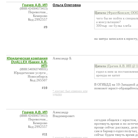
Грачев А.В. ИП
Ольга Олеговна
(ИНН:424304573413)
Перевозчик ,
Цитата
(ФрахтКонсалт, ООО
Кемерово
чего бы не пойти к специали
Код:2992557
а консультацию?
300тыр -не булка хлеба
#9
на завтра записался к юристу
Юридическая компания
Александр Б.
DUALLEX (Бакин А.В.
ИП)
Цитата
(Грачев А.В. ИП @ 1
(ИНН:540363749931)
ездил к ним за постановлен
Юридические услуги ,
аренды не катит
Новосибирск
Код:265507
В ОГИБДД на 10-Западной др
#10
поможет юрист-обращайтесь
* контакт был изменен или
удален
Грачев А.В. ИП
Александр
(ИНН:424304573413)
Владимирович
Перевозчик ,
сегодня общался с юристом, 
Кемерово
протянуть время и по истече
Код:2992557
проще сейчас расскажу, дело 
сам в барнаул ездил получал, 
#11
сейчас будем тянуть время д
* контакт был изменен или