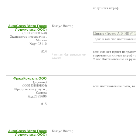
получится штраф.
AutoGross (Авто Гросс
Белоус Виктор
Лоджистикс, ООО)
(ИНН:7704309528)
Цитата
(Грачев А.В. ИП @ 1
Экспедитор-перевозчик ,
дело в том что постановлени
Москва
Код:403110
#14
если сможет юрист поправить 
* контакт был изменен или
в противном случае штраф - 
удален
У вас Постановление на рука
ФрахтКонсалт, ООО
(удалена)
(ИНН:6318191904)
если постановление было, то
Юридические услуги ,
Самара
Код:2899686
#15
AutoGross (Авто Гросс
Белоус Виктор
Лоджистикс, ООО)