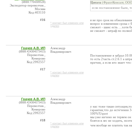
(ИНН:7704309528)
Цитата
(ФрахтКонсалт, ООО
Экспедитор-перевозчик ,
если постановление было, т
Москва
Код:403110
#16
я не про срок на обжалование
* контакт был изменен или
вопрос в изменении срока с 0
удален
сможет - шанс есть ....хотя 
не сможет - штраф по полной
Грачев А.В. ИП
Александр
(ИНН:424304573413)
Владимирович
Перевозчик ,
Постановление я забрал 10.0
Кемерово
то есть 2часть ст.2.6.1 а шт
Код:2992557
причин, а если кто знает что
#17
* контакт был изменен или
удален
Грачев А.В. ИП
Александр
(ИНН:424304573413)
Владимирович
Перевозчик ,
у нас тоже такая ситуация,то
Кемерово
гарантия,что до истечении 3-
Код:2992557
100%?[/quot
мы уже ничено не теряем он у
#18
боятся в лес не ходить, поэ
* контакт был изменен или
чем вообще не платить так н
удален