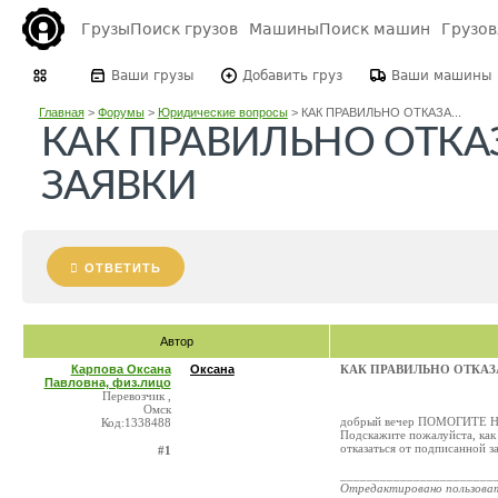
Грузы
Поиск грузов
Машины
Поиск машин
Грузо
Ваши грузы
Добавить груз
Ваши машины
Главная
>
Форумы
>
Юридические вопросы
>
КАК ПРАВИЛЬНО ОТКАЗА...
КАК ПРАВИЛЬНО ОТКА
ЗАЯВКИ
ОТВЕТИТЬ
Автор
Карпова Оксана
Оксана
КАК ПРАВИЛЬНО ОТКАЗ
Павловна, физ.лицо
Перевозчик ,
Омск
добрый вечер ПОМОГИТЕ Н
Код:1338488
Подскажите пожалуйста, как 
отказаться от подписанной за
#1
_______________________
Отредактировано пользова