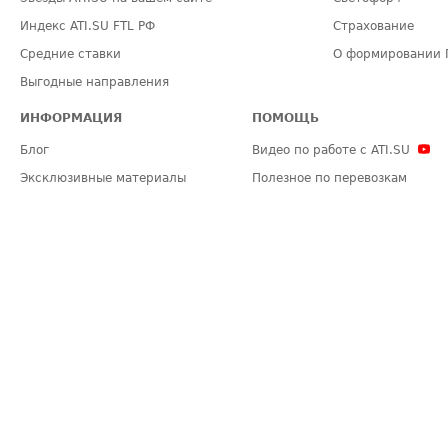
Индекс ATI.SU FTL РФ
Страхование
Средние ставки
О формировании 
Выгодные направления
ИНФОРМАЦИЯ
ПОМОЩЬ
Блог
Видео по работе с ATI.SU
Эксклюзивные материалы
Полезное по перевозкам
Политика конфиденциальности
Часто задаваемые вопросы (FA
Общие положения
Техническая информация
Карта сайта
ЗАДАТЬ ВОПРОС