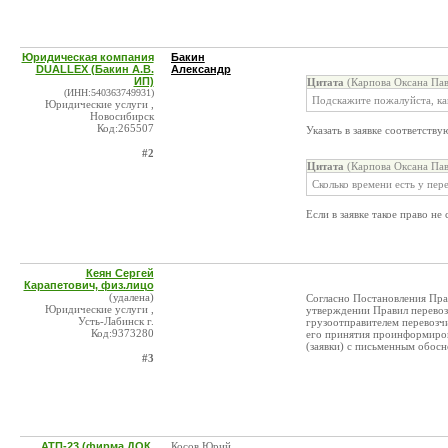
Юридическая компания
Бакин
DUALLEX (Бакин А.В.
Александр
ИП)
Цитата
(Карпова Оксана Пав
(ИНН:540363749931)
Подскажите пожалуйста, как
Юридические услуги ,
Новосибирск
Код:265507
Указать в заявке соответству
#2
Цитата
(Карпова Оксана Пав
Сколько времени есть у пер
Если в заявке такое право не 
Кеян Сергей
Карапетович, физ.лицо
(удалена)
Согласно Постановления Прав
Юридические услуги ,
утверждении Правил перевозо
Усть-Лабинск г.
грузоотправителем перевозчик
Код:9373280
его принятия проинформирова
(заявки) с письменным обосно
#3
АТП-23 (фирма ДОК,
Косов Юрий