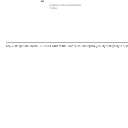
#6
* контакт был изменен или
удален
Администрация сайта не несет ответственности за информацию, публикуемую в ф