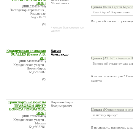
ООО)
Михайлович
(ИНН:2308034768)
Цитата
(Кеян Сергей Карапе
Экспедитор-перевозчик ,
Кеян Сергей Карапетович
Краснодар
Код:21679
Вопрос об отказе от уже акц
#4
* контакт был изменен или
удален
Юридическая компания
Бакин
DUALLEX (Бакин А.В.
Александр
ИП)
Цитата
(АТП-23 (Романов П.
(ИНН:540363749931)
Вопрос об отказе от уже ак
Юридические услуги ,
Новосибирск
Код:265507
А зачем читать вопрос? Глав
#5
примут.
Транспортные юристы
Порватов Борис
(ПРАВОВОЙ ЦЕНТР
Владимирович
БОРИСА ПОРВАТОВА,
Цитата
(Юридическая компа
ООО)
за истину примут.
(ИНН:7709492475)
Юридические услуги ,
Москва
Код:995281
И поспешать, извиняюсь за к