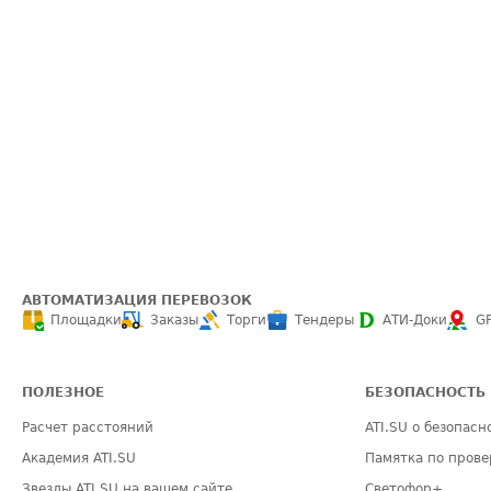
АВТОМАТИЗАЦИЯ ПЕРЕВОЗОК
Площадки
Заказы
Торги
Тендеры
АТИ-Доки
G
ПОЛЕЗНОЕ
БЕЗОПАСНОСТЬ
Расчет расстояний
ATI.SU о безопасн
Академия ATI.SU
Памятка по прове
Звезды ATI.SU на вашем сайте
Светофор+