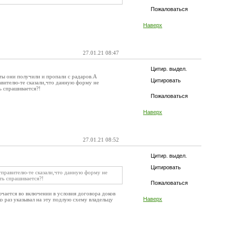
Пожаловаться
Наверх
27.01.21 08:47
Цитир. выдел.
ты они получили и пропали с радаров.А
Цитировать
авителю-те сказали,что данную форму не
ь спрашивается?!
Пожаловаться
Наверх
27.01.21 08:52
Цитир. выдел.
Цитировать
тправителю-те сказали,что данную форму не
ть спрашивается?!
Пожаловаться
ючается во включении в условия договора доков
Наверх
ко раз указывал на эту подлую схему владельцу