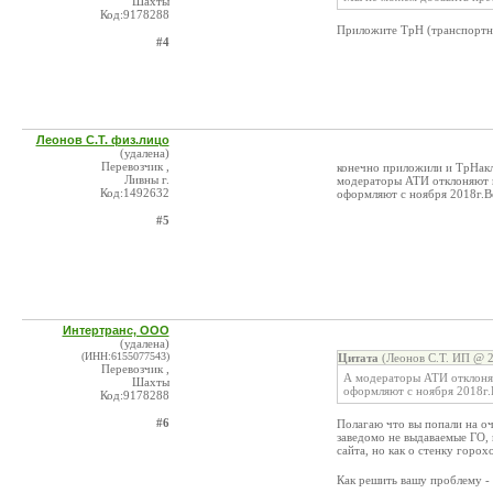
Шахты
Код:9178288
Приложите ТрН (транспортн
#4
Леонов С.Т. физ.лицо
(удалена)
Перевозчик ,
конечно приложили и ТрНакла
Ливны г.
модераторы АТИ отклоняют п
Код:1492632
оформляют с ноября 2018г.Во
#5
Интертранс, ООО
(удалена)
(ИНН:6155077543)
Цитата
(Леонов С.Т. ИП @ 2
Перевозчик ,
А модераторы АТИ отклоняю
Шахты
оформляют с ноября 2018г.В
Код:9178288
#6
Полагаю что вы попали на оч
заведомо не выдаваемые ГО, 
сайта, но как о стенку горох
Как решить вашу проблему -