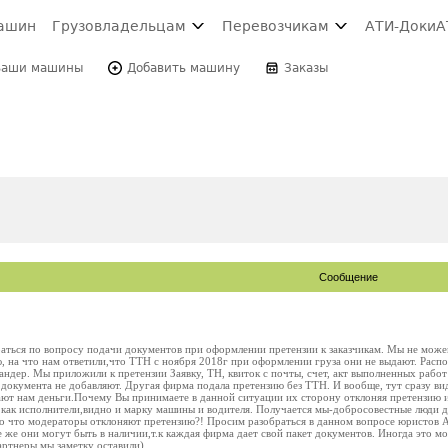
ашин
Грузовладельцам
Перевозчикам
АТИ-Доки
А
Ваши машины
Добавить машину
Заказы
Сообщение
ться по вопросу подачи документов при оформлении претензии к заказчикам. Мы не можем
 на что нам ответили,что ТТН с ноября 2018г при оформлении груза они не выдают. Распо
ндер. Мы приложили к претензии Заявку, ТН, квиток с почты, счет, акт выполненных работ
документа не добавляют. Другая фирма подала претензию без ТТН. И вообще, тут сразу ви
вают нам деньги.Почему Вы принимаете в данной ситуации их сторону отклоняя претензию 
з как исполнители,видно и марку машины и водителя. Получается мы-добросовестные люди 
го что модераторы отклоняют претензию?! Просим разобраться в данном вопросе юристов 
е же они могут быть в наличии,т.к каждая фирма дает свой пакет документов. Иногда это 
ртнеры мы заметку оставили)