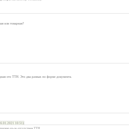
ая или товарная?
дная-это ТТН. Это два разных по форме документа.
6.01.2021 10:51)
ензию из-за отсутствия ТТН