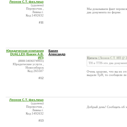
Леонов С.Т. физ.лицо
(удалена)
Перевозчик ,
Мы доказываем факт перевоз
Ливны г.
два документа по форме.
Код:1492632
#11
Юридическая компания
Бакин
DUALLEX (Бакин А.В.
Александр
ИП)
Цитата
(Леонов С.Т. ИП @ 2
(ИНН:540363749931)
ТН и ТТН-это два документ
Юридические услуги ,
Новосибирск
Код:265507
Очень здорово, что вы их от
выдали ТрН, то сообщили ли 
#12
Леонов С.Т. физ.лицо
(удалена)
Перевозчик ,
Добрый день! Сообщать об э
Ливны г.
Код:1492632
#13