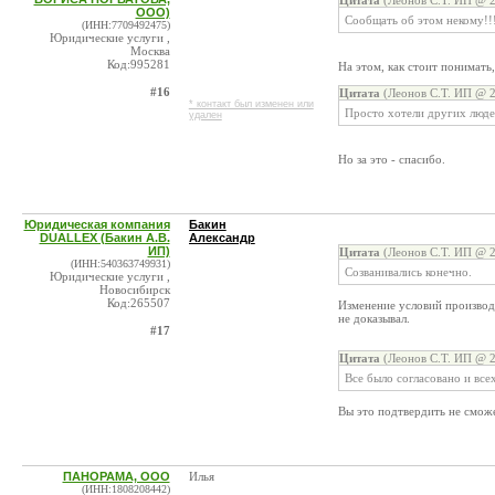
Цитата
(Леонов С.Т. ИП @ 2
ООО)
Сообщать об этом некому!!
(ИНН:7709492475)
Юридические услуги ,
Москва
Код:995281
На этом, как стоит понимать
#16
Цитата
(Леонов С.Т. ИП @ 2
* контакт был изменен или
Просто хотели других люде
удален
Но за это - спасибо.
Юридическая компания
Бакин
DUALLEX (Бакин А.В.
Александр
ИП)
Цитата
(Леонов С.Т. ИП @ 2
(ИНН:540363749931)
Созванивались конечно.
Юридические услуги ,
Новосибирск
Код:265507
Изменение условий производ
не доказывал.
#17
Цитата
(Леонов С.Т. ИП @ 2
Все было согласовано и всех
Вы это подтвердить не смож
ПАНОРАМА, ООО
Илья
(ИНН:1808208442)