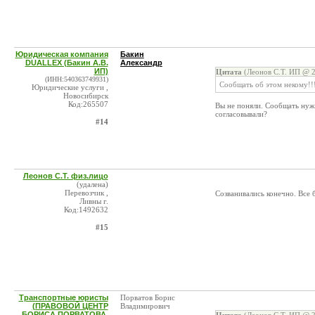
Юридическая компания
Бакин
DUALLEX (Бакин А.В.
Александр
ИП)
Цитата
(Леонов С.Т. ИП @ 2
(ИНН:540363749931)
Сообщать об этом некому!!!
Юридические услуги ,
Новосибирск
Код:265507
Вы не поняли. Сообщать нужн
согласовывали?
#14
Леонов С.Т. физ.лицо
(удалена)
Перевозчик ,
Созванивались конечно. Все б
Ливны г.
Код:1492632
#15
Транспортные юристы
Порватов Борис
(ПРАВОВОЙ ЦЕНТР
Владимирович
БОРИСА ПОРВАТОВА,