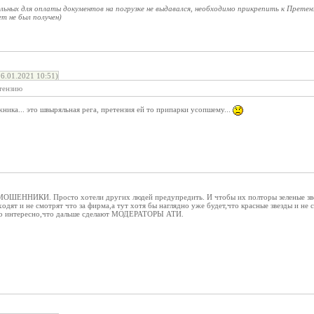
тельных для оплаты документов на погрузке не выдавался, необходимо прикрепить к Прете
т не был получен)
6.01.2021 10:51)
тензию
жника... это швыряльная рега, претензия ей то припарки усопшему...
МОШЕННИКИ. Просто хотели других людей предупредить. И чтобы их полторы зеленые зве
ходят и не смотрят что за фирма,а тут хотя бы наглядно уже будет,что красные звезды и не
то интересно,что дальше сделают МОДЕРАТОРЫ АТИ.