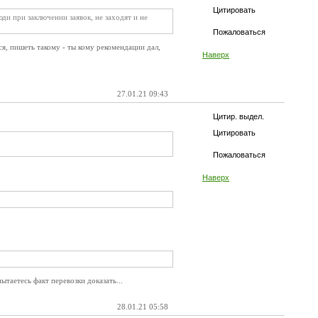
Цитировать
и при заключении заявок, не заходят и не
Пожаловаться
ся, пишеть такому - ты кому рекомендации дал,
Наверх
27.01.21 09:43
Цитир. выдел.
Цитировать
Пожаловаться
Наверх
ытаетесь факт перевозки доказать...
28.01.21 05:58