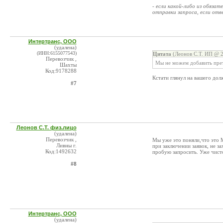
- если какой-либо из обяза
отправки запроса, если отве
Интертранс, ООО
(удалена)
(ИНН:6155077543)
Цитата
(Леонов С.Т. ИП @ 2
Перевозчик ,
Мы не можем добавить пре
Шахты
Код:9178288
Кстати глянул на вашего дол
#7
Леонов С.Т. физ.лицо
(удалена)
Перевозчик ,
Мы уже это поняли,что это 
Ливны г.
при заключении заявок, не за
Код:1492632
пробую запросить. Уже чис
#8
Интертранс, ООО
(удалена)