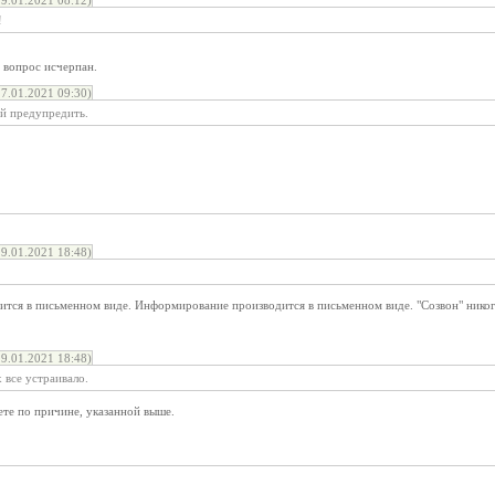
9.01.2021 08:12)
!
, вопрос исчерпан.
7.01.2021 09:30)
й предупредить.
9.01.2021 18:48)
ится в письменном виде. Информирование производится в письменном виде. "Созвон" нико
9.01.2021 18:48)
 все устраивало.
ете по причине, указанной выше.