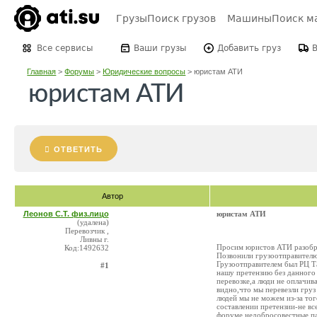
Грузы
Поиск грузов
Машины
Поиск м
Все сервисы
Ваши грузы
Добавить груз
Главная
>
Форумы
>
Юридические вопросы
>
юристам АТИ
юристам АТИ
ОТВЕТИТЬ
Автор
Леонов С.Т. физ.лицо
юристам АТИ
(удалена)
Перевозчик ,
Ливны г.
Просим юристов АТИ разобра
Код:1492632
Позвонили грузоотправителю,
Грузоотправителем был РЦ Та
#1
нашу претензию без данного 
перевозке,а люди не оплачи
видно,что мы перевезли гру
людей мы не можем из-за то
составлении претензии-не вс
форуме недобросовестные па