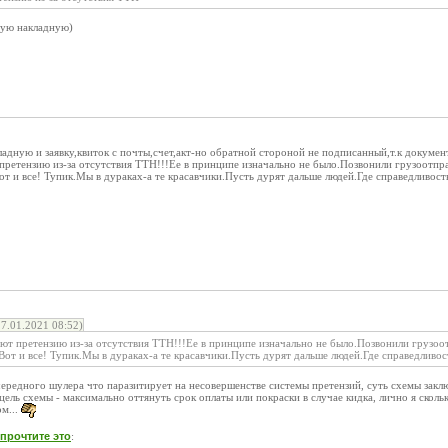
ую накладную)
дную и заявку,квиток с почты,счет,акт-но обратной стороной не подписанный,т.к докумен
ретензию из-за отсутствия ТТН!!!Ее в принципе изначально не было.Позвонили грузоотпр
т и все! Тупик.Мы в дураках-а те красавчики.Пусть дурят дальше людей.Где справедливост
7.01.2021 08:52)
т претензию из-за отсутствия ТТН!!!Ее в принципе изначально не было.Позвонили грузоо
от и все! Тупик.Мы в дураках-а те красавчики.Пусть дурят дальше людей.Где справедливос
ередного шулера что паразитирует на несовершенстве системы претензий, суть схемы закл
цель схемы - максимально оттянуть срок оплаты или покраски в случае кидка, лично я сколь
ом...
прочтите это
: