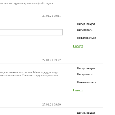
нзии письмо грузоотправителя (либо скрин
27.01.21 09:11
Цитир. выдел.
Цитировать
Пожаловаться
Наверх
27.01.21 09:22
Цитир. выдел.
зды поменяли на красные.Мало ли,вдруг люди
Цитировать
 стоит связываться. Письмо от грузоотправителя
Пожаловаться
Наверх
27.01.21 09:30
Цитир. выдел.