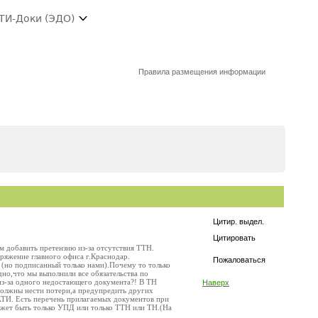
ТИ-Доки (ЭДО)
Правила размещения информации
Цитир. выдел.
Цитировать
 добавить претензию из-за отсутствия ТТН.
ряжение главного офиса г.Краснодар.
Пожаловаться
 (но подписанный только нами).Почему то только
дно,что мы выполнили все обязательства по
из-за одного недостающего документа?! В ТН
Наверх
должны нести потери,а предупредить других
АТИ. Есть перечень прилагаемых документов при
может быть только УПД или только ТТН или ТН.(На