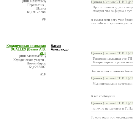
(ИНН:6155077543)
Цитата
(Леонов С.Т. ИП @ 2
Перевозчик ,
Просто хотели других людей
Шахты
смотрят что за фирма,а тут 
Код:9178288
#9
А смысл если регу уже броси
они тебя вот тут натянули, а
Юридическая компания
Бакин
DUALLEX (Бакин А.В.
Александр
ИП)
Цитата
(Леонов С.Т. ИП @ 2
(ИНН:540363749931)
Товарная накладная-это ТН
Юридические услуги ,
Товарно-транспортная накл
Новосибирск
Код:265507
Это отлично понимают больш
#10
Цитата
(Леонов С.Т. ИП @ 2
Мы приложили к претензии З
А в 5 сообщении
Цитата
(Леонов С.Т. ИП @ 2
конечно приложили и ТрНакл
То есть один тот же докумен