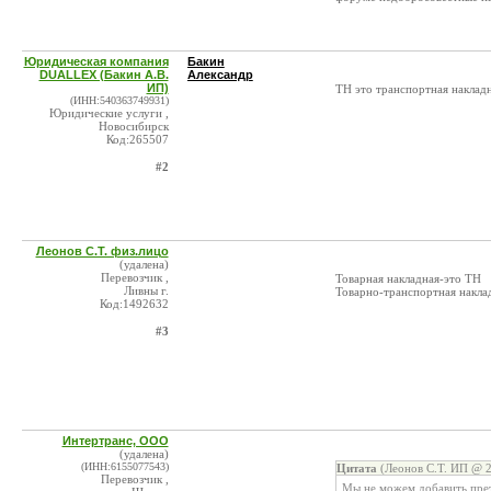
Юридическая компания
Бакин
DUALLEX (Бакин А.В.
Александр
ИП)
ТН это транспортная накладн
(ИНН:540363749931)
Юридические услуги ,
Новосибирск
Код:265507
#2
Леонов С.Т. физ.лицо
(удалена)
Перевозчик ,
Товарная накладная-это ТН
Ливны г.
Товарно-транспортная накла
Код:1492632
#3
Интертранс, ООО
(удалена)
(ИНН:6155077543)
Цитата
(Леонов С.Т. ИП @ 2
Перевозчик ,
Мы не можем добавить прет