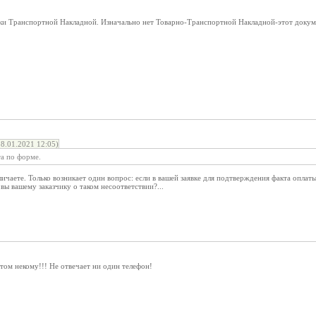
ки Транспортной Накладной. Изначально нет Товарно-Транспортной Накладной-этот доку
8.01.2021 12:05)
а по форме.
личаете. Только возникает один вопрос: если в вашей заявке для подтверждения факта оплат
вы вашему заказчику о таком несоответствии?...
том некому!!! Не отвечает ни один телефон!