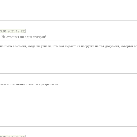
9.01.2021 12:12)
 Не отвечает ни один телефон!
о было в момент, когда вы узнали, что вам выдают на погрузке не тот документ, который со
ыло согласовано и всех все устраивало.