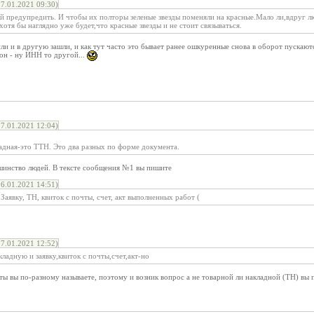
7.01.2021 09:30)
 предупредить. И чтобы их полторы зеленые звезды поменяли на красные.Мало ли,вдруг люд
хотя бы наглядно уже будет,что красные звезды и не стоит связываться.
ли и в другую зашли, и как тут часто это бывает ранее ошкуренные снова в оборот пускают
 он - ну ИНН то другой...
7.01.2021 12:04)
адная-это ТТН. Это два разных по форме документа.
инство людей. В тексте сообщения №1 вы пишите
6.01.2021 14:51)
аявку, ТН, квиток с почты, счет, акт выполненных работ (
7.01.2021 12:52)
адную и заявку,квиток с почты,счет,акт-но
ты вы по-разному называете, поэтому и возник вопрос а не товарной ли накладной (ТН) вы п