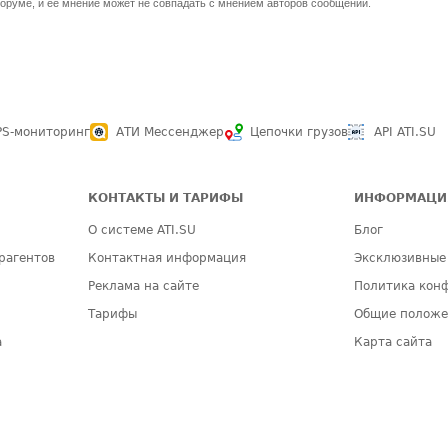
оруме, и ее мнение может не совпадать с мнением авторов сообщений.
PS-мониторинг
АТИ Мессенджер
Цепочки грузов
API ATI.SU
КОНТАКТЫ И ТАРИФЫ
ИНФОРМАЦИ
О системе ATI.SU
Блог
рагентов
Контактная информация
Эксклюзивные
Реклама на сайте
Политика кон
Тарифы
Общие полож
а
Карта сайта