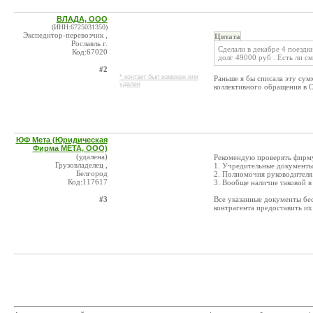
ВЛАДА, ООО
(ИНН:6725031350)
Экспедитор-перевозчик ,
Цитата
Рославль г.
Сделали в декабре 4 поездк
Код:67020
долг 49000 руб . Есть ли с
#2
* контакт был изменен или
Раньше я бы списала эту сум
удален
коллективного обращения в 
ЮФ Мета (Юридическая
Фирма МЕТА, ООО)
(удалена)
Рекомендую проверять фирму
Грузовладелец ,
1. Учредительные документы
Белгород
2. Полномочия руководителя
Код:117617
3. Вообще наличие таковой в
#3
Все указанные документы бес
контрагента предоставить и