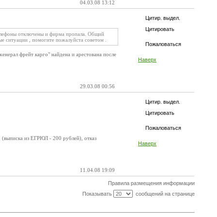
04.03.08 13:12
Цитир. выдел.
Цитировать
 телефоны отключены и фирма пропала. Общий
ые ситуации , помогите пожалуйста советом .
Пожаловаться
женерал фрейт карго" найдена и арестована после
Наверх
29.03.08 00:56
Цитир. выдел.
Цитировать
Пожаловаться
х (выписка из ЕГРЮЛ - 200 рублей), отказ
Наверх
11.04.08 19:09
Правила размещения информации
Показывать
сообщений на странице