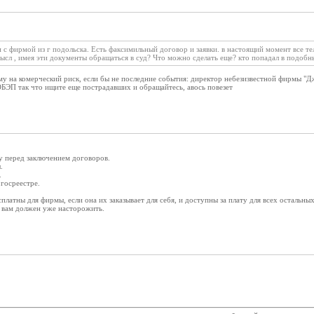
и с фирмой из г подольска. Есть факсимильный договор и заявки. в настоящий момент все
мысл , имея эти документы обращаться в суд? Что можно сделать еще? кто попадал в подобн
му на комерческий риск, если бы не последние события: директор небезизвестной фирмы "Д
ОБЭП так что ищите еще пострадавших и обращайтесь, авось повезет
 перед заключением договоров.
.
.
 госреестре.
платны для фирмы, если она их заказывает для себя, и доступны за плату для всех остальны
х вам должен уже насторожить.