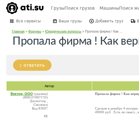
Грузы
Поиск грузов
Машины
Поиск м
Все сервисы
Ваши грузы
Добавить груз
Главная
>
Форумы
>
Юридические вопросы
>
Пропала фирма ! Как ...
Пропала фирма ! Как вер
ОТВЕТИТЬ
Автор
Вектор, ООО
(удалена)
Пропала фирма ! Как верну
(ИНН:6730071735)
Диспетчер ,
Смоленск
Код:83697
Сделали в декабре 4 поездки
49000 руб . Есть ли смысл ,
#1