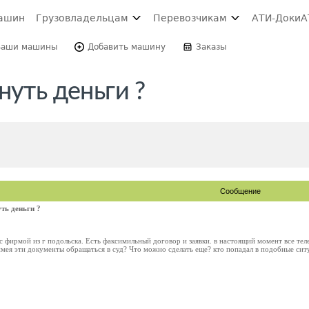
ашин
Грузовладельцам
Перевозчикам
АТИ-Доки
А
Ваши машины
Добавить машину
Заказы
нуть деньги ?
Сообщение
ть деньги ?
 с фирмой из г подольска. Есть факсимильный договор и заявки. в настоящий момент все т
 имея эти документы обращаться в суд? Что можно сделать еще? кто попадал в подобные сит