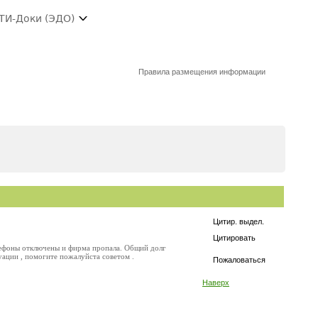
ТИ-Доки (ЭДО)
Правила размещения информации
Цитир. выдел.
Цитировать
елефоны отключены и фирма пропала. Общий долг
уации , помогите пожалуйста советом .
Пожаловаться
Наверх