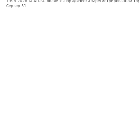
1998-2026
© ATI.SU является юридически зарегистрированной то
Сервер
51