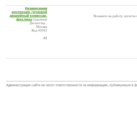
Независимая
инспекция, грузовой
аварийный комиссар,
Возьмите на работу логиста
физ.лицо
(удалена)
Диспетчер ,
Москва
Код:45042
#2
Администрация сайта не несет ответственности за информацию, публикуемую в ф