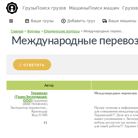
Грузы
Поиск грузов
Машины
Поиск машин
Грузо
Ваши грузы
Добавить груз
Ваши машины
Главная
>
Форумы
>
Юридические вопросы
>
Международные перево...
Международные перево
ОТВЕТИТЬ
Автор
Терминал
Международные перевозки
(ТрансЭкспедиция,
ООО)
(удалена)
(ИНН:7816461841)
Экспедитор-перевозчик ,
Прошу помощи в информации
Краснодар
для совершения международн
Код:31380
Украинский!!! Дело все в том
нашел упоминания о Экспеди
нибудь ресурсом где можно 
#1
для такой работы!!! Заранее