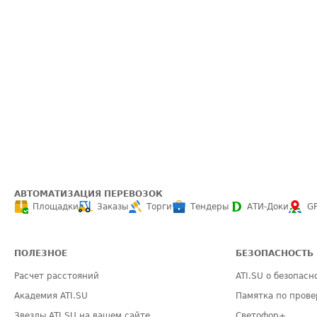
АВТОМАТИЗАЦИЯ ПЕРЕВОЗОК
Площадки
Заказы
Торги
Тендеры
АТИ-Доки
G
ПОЛЕЗНОЕ
БЕЗОПАСНОСТЬ
Расчет расстояний
ATI.SU о безопасн
Академия ATI.SU
Памятка по прове
Звезды ATI.SU на вашем сайте
Светофор+