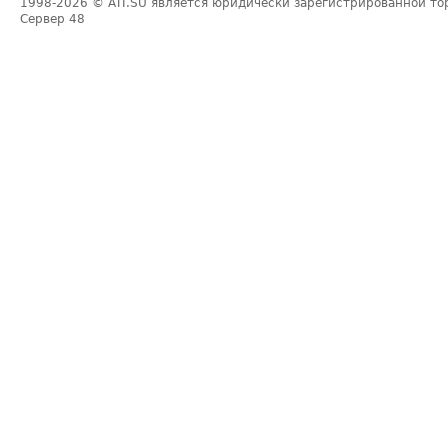
1998-2026
© ATI.SU является юридически зарегистрированной то
Сервер
48