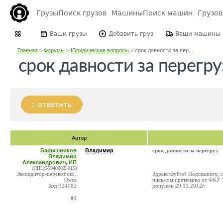
Грузы
Поиск грузов
Машины
Поиск машин
Грузо
Ваши грузы
Добавить груз
Ваши машины
Главная
>
Форумы
>
Юридические вопросы
>
срок давности за пер...
срок давности за перегру
ОТВЕТИТЬ
Автор
Барышников
Владимир
срок давности за перегруз
Владимир
Александрович, ИП
(ИНН:550400023015)
Экспедитор-перевозчик ,
Здравствуйте! Подскажите, с
Омск
письмом претензию от ФКУ "
Код:324082
допущен 29.11.2012г.
#1