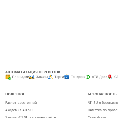
АВТОМАТИЗАЦИЯ ПЕРЕВОЗОК
Площадки
Заказы
Торги
Тендеры
АТИ-Доки
G
ПОЛЕЗНОЕ
БЕЗОПАСНОСТЬ
Расчет расстояний
ATI.SU о безопасн
Академия ATI.SU
Памятка по прове
Звезды ATI.SU на вашем сайте
Светофор+