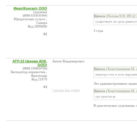
ФрахтКонсалт, ООО
(удалена)
(ИНН:6318191904)
Цитата
(Попова Н.В. ИП @ 2
Юридические услуги ,
существует ли срок давност
Самара
Код:2899686
3 года
#2
АТП-23 (фирма ДОК,
Антон Владимирович
ООО)
(ИНН:2308034768)
Цитата
(Хомутинникова М. А
Экспедитор-перевозчик ,
перегруз это и есть наруше
Краснодар
Код:21679
Это административное правон
#3
* контакт был удален
Цитата
(Хомутинникова М. А
где уристы ау
В уристических отделениях 