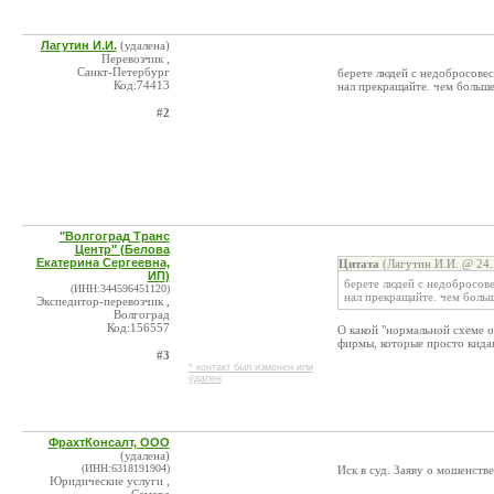
Лагутин И.И.
(удалена)
Перевозчик ,
Санкт-Петербург
берете людей с недобросовес
Код:74413
нал прекращайте. чем боль
#2
"Волгоград Транс
Центр" (Белова
Екатерина Сергеевна,
Цитата
(Лагутин И.И. @ 24.
ИП)
берете людей с недобросове
(ИНН:344596451120)
нал прекращайте. чем бол
Экспедитор-перевозчик ,
Волгоград
Код:156557
О какой "нормальной схеме оп
фирмы, которые просто кида
#3
* контакт был изменен или
удален
ФрахтКонсалт, ООО
(удалена)
(ИНН:6318191904)
Иск в суд. Заяву о мошенстве
Юридические услуги ,