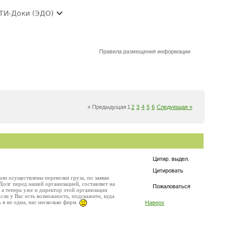
ТИ-Доки (ЭДО)
Правила размещения информации
« Предыдущая
1
2
3
4
5
6
Следующая »
Цитир. выдел.
Цитировать
ли осуществлены перевозки груза, по заявке
Долг перед нашей организацией, составляет на
Пожаловаться
 а теперь уже и директор этой организации
Если у Вас есть возможность, подскажите, куда
 я не одна, нас несколько фирм.
Наверх