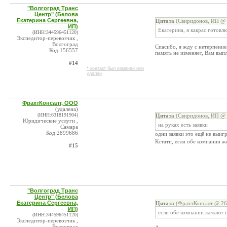
"Волгоград Транс
Центр" (Белова
Екатерина Сергеевна,
Цитата
(Свиридонов, ИП @ 
ИП)
Екатерина, я какрас готовлю
(ИНН:344596451120)
Экспедитор-перевозчик ,
Волгоград
Спасибо, я жду с нетерпение
Код:156557
память не изменяет, Вам вып
#14
* контакт был изменен или
удален
ФрахтКонсалт, ООО
(удалена)
(ИНН:6318191904)
Цитата
(Свиридонов, ИП @ 
Юридические услуги ,
на руках есть заявки
Самара
Код:2899686
одни заявки это ещё не выи
Кстати, если обе компании ж
#15
"Волгоград Транс
Центр" (Белова
Екатерина Сергеевна,
Цитата
(ФрахтКонсалт @ 26.
ИП)
если обе компании желают п
(ИНН:344596451120)
Экспедитор-перевозчик ,
Волгоград