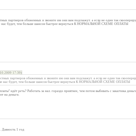
тных партнеров обиженных и звоните им они вам подскажут. а если не одни так скоопериру
ше нас будет, тем больше шансов быстрее вернуться К НОРМАЛЬНОЙ СХЕМЕ ОПЛАТЫ
10.2009 17:39)
стных партнеров обиженных и звоните им они вам подскажут. а если не одни так скооперир
ьше нас будет, тем больше шансов быстрее вернуться К НОРМАЛЬНОЙ СХЕМЕ ОПЛАТЫ
латы" идёт речь? Работать за нал. гораздо приятнее, чем потом выбивать с заказчика деньг
ют на деньги.
. Давность 1 год