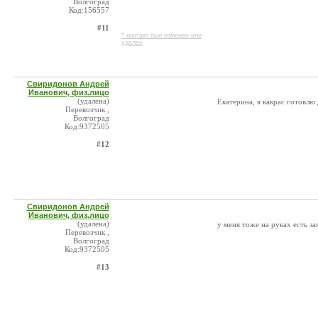
Волгоград
Код:156557
#11
* контакт был изменен или
удален
Свиридонов Андрей
Иванович, физ.лицо
(удалена)
Екатерина, я какрас готовлю 
Перевозчик ,
Волгоград
Код:9372505
#12
Свиридонов Андрей
Иванович, физ.лицо
(удалена)
у меня тоже на руках есть за
Перевозчик ,
Волгоград
Код:9372505
#13