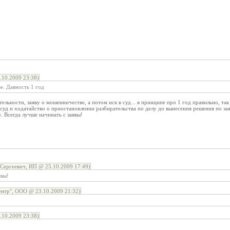
10.2009 23:38)
ве. Давность 1 год
ельности, заяву о мошенничестве, а потом иск в суд... в принципе про 1 год правильно, так 
 суд и ходатайство о приостановлении разбирательства по делу до вынесения решения по заяв
. Всегда лучше начинать с заявы!
Сергеевич, ИП @ 25.10.2009 17:49)
явы!
нтр", ООО @ 23.10.2009 21:32)
10.2009 23:38)