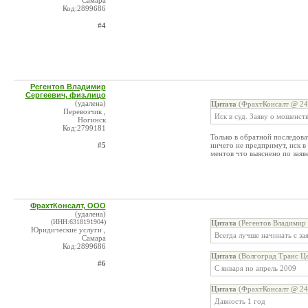
Самара
Код:2899686
#4
Регентов Владимир
Сергеевич, физ.лицо
(удалена)
Цитата
(ФрахтКонсалт @ 24.
Перевозчик ,
Иск в суд. Заяву о мошенст
Ногинск
Код:2799181
Только в обратной последоват
#5
ничего не предпримут, иск в
ментов что выяснено по заяве
ФрахтКонсалт, ООО
(удалена)
(ИНН:6318191904)
Цитата
(Регентов Владимир 
Юридические услуги ,
Всегда лучше начинать с за
Самара
Код:2899686
Цитата
(Волгоград Транс Це
#6
С января по апрель 2009
Цитата
(ФрахтКонсалт @ 24.
Давность 1 год