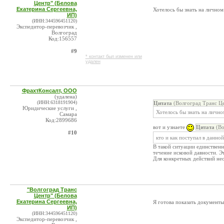
Центр" (Белова
Екатерина Сергеевна,
Хотелось бы знать на личном
ИП)
(ИНН:344596451120)
Экспедитор-перевозчик ,
Волгоград
Код:156557
#9
* контакт был изменен или
удален
ФрахтКонсалт, ООО
(удалена)
(ИНН:6318191904)
Цитата
(Волгоград Транс Це
Юридические услуги ,
Хотелось бы знать на личн
Самара
Код:2899686
вот и узнаете
Цитата
(Во
#10
кто и как поступал в данно
В такой ситуации единственн
течение исковой давности. Э
Для конкретных действий не
"Волгоград Транс
Центр" (Белова
Екатерина Сергеевна,
Я готова показать документы
ИП)
(ИНН:344596451120)
Экспедитор-перевозчик ,