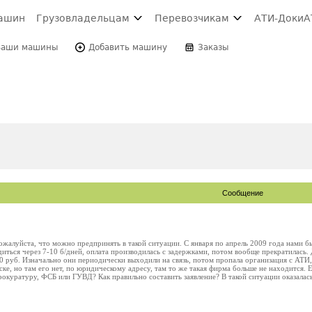
ашин
Грузовладельцам
Перевозчикам
АТИ-Доки
А
Ваши машины
Добавить машину
Заказы
Сообщение
жалуйста, что можно предпринять в такой ситуации. С января по апрель 2009 года нами бы
иться через 7-10 б/дней, оплата производилась с задержками, потом вообще прекратилась. 
 руб. Изначально они периодически выходили на связь, потом пропала организация с АТИ,
ске, но там его нет, по юридическому адресу, там то же такая фирма больше не находится. 
окуратуру, ФСБ или ГУВД? Как правильно составить заявление? В такой ситуации оказалась