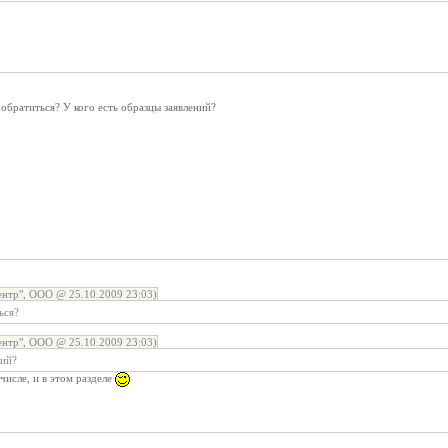
 обратиться? У кого есть образцы заявлений?
нтр", ООО @ 25.10.2009 23:03)
ься?
нтр", ООО @ 25.10.2009 23:03)
ний?
 числе, и в этом разделе