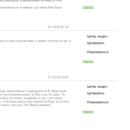
рее выплатим, я выплачиваю частями за счёт
Наверх
зговаривали по телефону, где мною Вам была
27.10.09 07:53
Цитир. выдел.
сь в свое удовольствие. я заявку получал от вас и
Цитировать
Пожаловаться
Наверх
27.10.09 23:02
Цитир. выдел.
 буду выплачивать! Свиридонов А.И. Вами была
Цитировать
е поступления денег, но Вы у нас не одни. За
аты частично, подавайте в суд, а вот когда
, я больше класть свои деньги не буду на р/счёт,
Пожаловаться
из своего дохода! Это Ваше решение!
Наверх