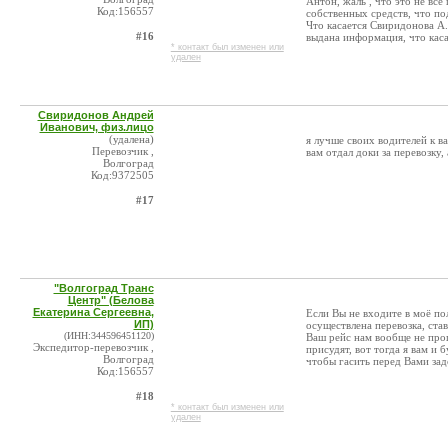
Антон, жаль , что это не вс
Код:156557
собственных средств, что по
Что касается Свиридонова А.
#16
выдана информация, что каса
* контакт был изменен или
удален
Свиридонов Андрей
Иванович, физ.лицо
(удалена)
я лучше своих водителей к ва
Перевозчик ,
вам отдал доки за перевозку,
Волгоград
Код:9372505
#17
"Волгоград Транс
Центр" (Белова
Екатерина Сергеевна,
Если Вы не входите в моё п
ИП)
осуществлена перевозка, ста
(ИНН:344596451120)
Ваш рейс нам вообще не проп
Экспедитор-перевозчик ,
присудят, вот тогда я вам и 
Волгоград
чтобы гасить перед Вами зад
Код:156557
#18
* контакт был изменен или
удален