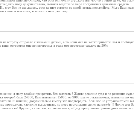
е понимают! Многие считают, что если они будут угрожать или что-то в таком духе, мы быст
дтвердить могу документально, выплата ведётся по мере поступления денежных средств.
И., я от Вас не скрываюсь, если хотите встречи со мной, всегда пожалуйста! Мы с Вами ра
ется моего заказчика, вспомните наш разговор.
м на встречу отправлю с женами и детьми, а то иони мне их хотят привести. вот и пообщаете
 а ваши отговорки мне не интересны. я тоже мог перевозку сделать на 50%.
оложение, я могу вообще прекратить Вам выплаты ! Ждите решение суда и по решению суда
вка которой была 24000, Вам выплатили 15000, от 9000 мы не отказываемся, выплатим по мер
латили ни копейки, документально я могу это подтвердить! Если вас не устраивают мои выпл
буду продолжать частично выплачивать по мере поступления денег на р/счёт!!! Лично для Вас
олженность! Других, к счастью, это не касается, я буду продолжать производить выплаты 