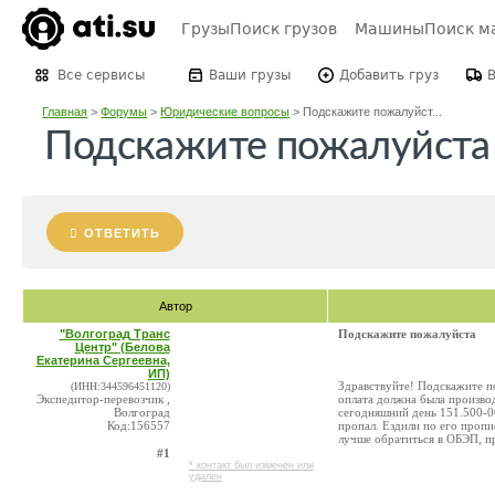
Грузы
Поиск грузов
Машины
Поиск м
Все сервисы
Ваши грузы
Добавить груз
Главная
>
Форумы
>
Юридические вопросы
>
Подскажите пожалуйст...
Подскажите пожалуйста
ОТВЕТИТЬ
Автор
"Волгоград Транс
Подскажите пожалуйста
Центр" (Белова
Екатерина Сергеевна,
ИП)
Здравствуйте! Подскажите по
(ИНН:344596451120)
Экспедитор-перевозчик ,
оплата должна была производ
Волгоград
сегодняшний день 151.500-00
Код:156557
пропал. Ездили по его пропи
лучше обратиться в ОБЭП, пр
#1
* контакт был изменен или
удален