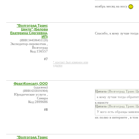
ноябрь месяц на носу
"Волгоград Транс
Центр" (Белова
Екатерина Сергеевна,
Спасибо, к кому лучше тогда
ИП)
(ИНН:344596451120)
Экспедитор-перевозчик ,
Волгоград
Код:156557
#7
* контакт был изменен или
удален
ФрахтКонсалт, ООО
(удалена)
(ИНН:6318191904)
Цитата
(Волгоград Транс Це
Юридические услуги ,
к кому лучше тогда обратит
Самара
Код:2899686
к юристу
Цитата
(Волгоград Транс Це
#8
У кого есть образцы заявле
их полно в интернете , в том
"Волгоград Транс