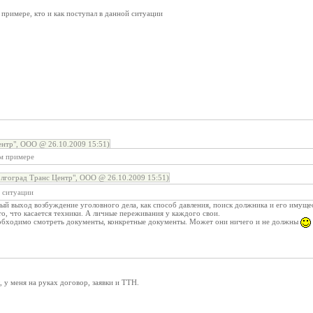
 примере, кто и как поступал в данной ситуации
нтр", ООО @ 26.10.2009 15:51)
ом примере
лгоград Транс Центр", ООО @ 26.10.2009 15:51)
й ситуации
ый выход возбуждение уголовного дела, как способ давления, поиск должника и его имущест
то, что касается техники. А личные переживания у каждого свои.
обходимо смотреть документы, конкретные документы. Может они ничего и не должны
, у меня на руках договор, заявки и ТТН.