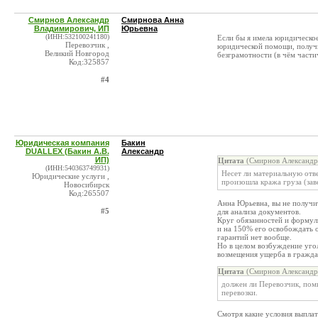
Смирнов Александр
Смирнова Анна
Владимирович, ИП
Юрьевна
(ИНН:532100241180)
Если бы я имела юридическое
Перевозчик ,
юридической помощи, получ
Великий Новгород
безграмотности (в чём части
Код:325857
#4
Юридическая компания
Бакин
DUALLEX (Бакин А.В.
Александр
ИП)
Цитата
(Смирнов Александр
(ИНН:540363749931)
Несет ли материальную отве
Юридические услуги ,
произошла кража груза (зав
Новосибирск
Код:265507
Анна Юрьевна, вы не получи
#5
для анализа документов.
Круг обязанностей и формул
и на 150% его освобождать о
гарантий нет вообще.
Но в целом возбуждение угол
возмещения ущерба в гражда
Цитата
(Смирнов Александр
должен ли Перевозчик, пом
перевозки.
Смотря какие условия выпла