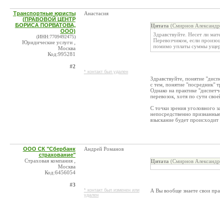
Транспортные юристы
Анастасия
(ПРАВОВОЙ ЦЕНТР
БОРИСА ПОРВАТОВА,
Цитата
(Смирнов Александр
ООО)
Здравствуйте. Несет ли мат
(ИНН:7709492475)
Перевозчиком, если произош
Юридические услуги ,
помимо уплаты суммы ущерб
Москва
Код:995281
#2
* контакт был удален
Здравствуйте, понятие "диспе
с тем, понятие "посредник" т
Однако на практике "диспетч
перевозок, хотя по сути свое
С точки зрения уголовного з
непосредственно признанные
взыскание будет происходит п
ООО СК "Сбербанк
Андрей Романов
страхование"
Страховая компания ,
Цитата
(Смирнов Александр
Москва
Код:6456054
#3
* контакт был изменен или
А Вы вообще знаете свои пра
удален