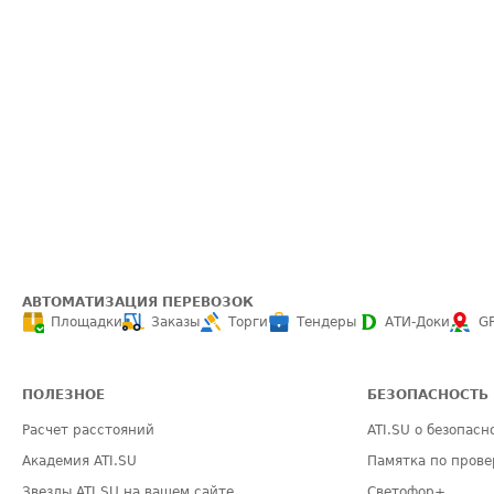
АВТОМАТИЗАЦИЯ ПЕРЕВОЗОК
Площадки
Заказы
Торги
Тендеры
АТИ-Доки
G
ПОЛЕЗНОЕ
БЕЗОПАСНОСТЬ
Расчет расстояний
ATI.SU о безопасн
Академия ATI.SU
Памятка по прове
Звезды ATI.SU на вашем сайте
Светофор+