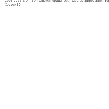
1998-2026
© ATI.SU является юридически зарегистрированной то
Сервер
30