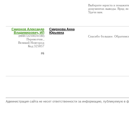
Выберите юриста и покажите
документах выводы. Вряд ли
Удачи вам.
Смирнов Александр
Смирнова Анна
Владимирович, ИП
Юрьевна
(ИНН:532100241180)
Спасибо большое. Обратимся
Перевозчик ,
Великий Новгород
Код:325857
#6
Администрация сайта не несет ответственности за информацию, публикуемую в ф