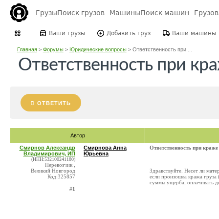
Грузы
Поиск грузов
Машины
Поиск машин
Грузо
Ваши грузы
Добавить груз
Ваши машины
Главная
>
Форумы
>
Юридические вопросы
>
Ответственность при ...
Ответственность при кра
ОТВЕТИТЬ
Автор
Смирнов Александр
Смирнова Анна
Ответственность при краже 
Владимирович, ИП
Юрьевна
(ИНН:532100241180)
Перевозчик ,
Великий Новгород
Здравствуйте. Несет ли мате
Код:325857
если произошла кража груза 
суммы ущерба, оплачивать ди
#1