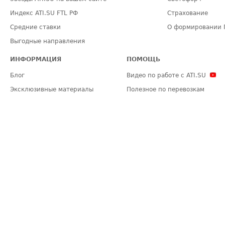
Индекс ATI.SU FTL РФ
Страхование
Средние ставки
О формировании 
Выгодные направления
ИНФОРМАЦИЯ
ПОМОЩЬ
Блог
Видео по работе с ATI.SU
Эксклюзивные материалы
Полезное по перевозкам
Политика конфиденциальности
Часто задаваемые вопросы (FA
Общие положения
Техническая информация
Карта сайта
ЗАДАТЬ ВОПРОС