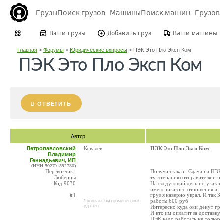
Грузы
Поиск грузов
Машины
Поиск машин
Грузо
Ваши грузы
Добавить груз
Ваши машины
Главная
>
Форумы
>
Юридические вопросы
>
ПЭК Это Пло Эксп Ком
ПЭК Это Пло Эксп Ком
ОТВЕТИТЬ
Автор
Петропавловский
Ковалев
ПЭК Это Пло Эксп Ком
Владимир
Геннадьевич, ИП
(ИНН:502701592730)
Перевозчик ,
Получил заказ . Сдача на ПЭ
Люберцы
ту компанию отправителя и 
Код:9030
На следующий день по указан
имею никакого отношения а
груз я наверно украл. И так 
#1
работы 600 руб
* контакт был изменен или
удален
Интересно куда они денут гр
И кто им оплатит за доставку
ПЭК надо работать не только 