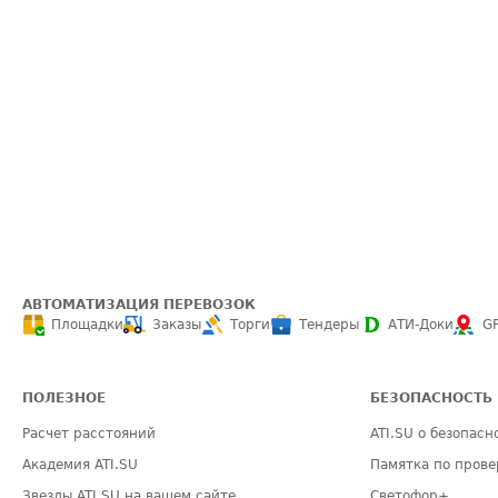
АВТОМАТИЗАЦИЯ ПЕРЕВОЗОК
Площадки
Заказы
Торги
Тендеры
АТИ-Доки
G
ПОЛЕЗНОЕ
БЕЗОПАСНОСТЬ
Расчет расстояний
ATI.SU о безопасн
Академия ATI.SU
Памятка по прове
Звезды ATI.SU на вашем сайте
Светофор+