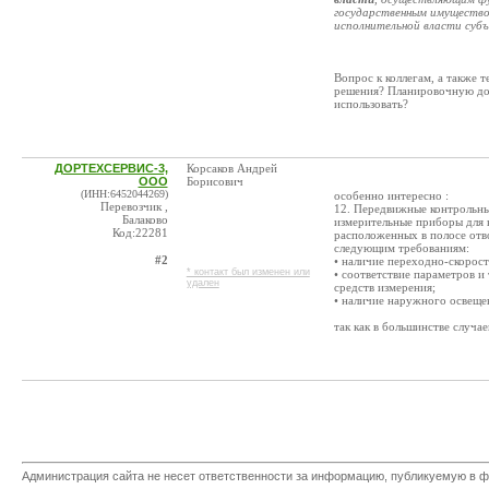
государственным имущество
исполнительной власти субъ
Вопрос к коллегам, а также т
решения? Планировочную док
использовать?
ДОРТЕХСЕРВИС-3,
Корсаков Андрей
ООО
Борисович
(ИНН:6452044269)
особенно интересно :
Перевозчик ,
12. Передвижные контрольны
Балаково
измерительные приборы для 
Код:22281
расположенных в полосе отв
следующим требованиям:
#2
• наличие переходно-скорос
* контакт был изменен или
• соответствие параметров 
удален
средств измерения;
• наличие наружного освеще
так как в большинстве случа
Администрация сайта не несет ответственности за информацию, публикуемую в ф