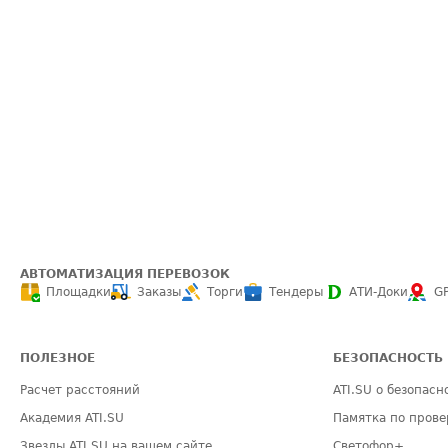
АВТОМАТИЗАЦИЯ ПЕРЕВОЗОК
Площадки
Заказы
Торги
Тендеры
АТИ-Доки
G
ПОЛЕЗНОЕ
БЕЗОПАСНОСТЬ
Расчет расстояний
ATI.SU о безопасн
Академия ATI.SU
Памятка по прове
Звезды ATI.SU на вашем сайте
Светофор+