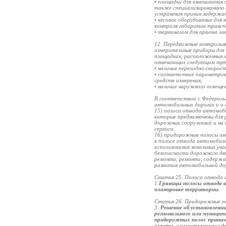
• площадку для взвешивания
также специализированную 
устранения причин задержа
• весовое оборудование для
контроля габаритов трансп
• терминалом для приема э
12. Передвижные контрольн
измерительные приборы для
площадках, расположенных в
отвечающих следующим тре
• наличие переходно-скорос
• соответствие параметров
средств измерения;
• наличие наружного освеще
В соответствии с Федеральн
автомобильных дорогах и о 
15) полоса отвода автомоби
которые предназначены для
дорожных сооружений и на 
сервиса.
16) придорожные полосы ав
к полосе отвода автомобил
использования земельных уча
безопасности дорожного дв
ремонта, ремонта, содержан
развития автомобильной до
Статья 25. Полоса отвода 
1.
Границы полосы отвода а
планировке территории.
Статья 26. Придорожные п
3.
Решение об установлении
регионального или муницип
придорожных полос прини
власти
, осуществляющим фу