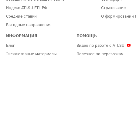
Индекс ATI.SU FTL РФ
Страхование
Средние ставки
О формировании 
Выгодные направления
ИНФОРМАЦИЯ
ПОМОЩЬ
Блог
Видео по работе с ATI.SU
Эксклюзивные материалы
Полезное по перевозкам
Политика конфиденциальности
Часто задаваемые вопросы (FA
Общие положения
Техническая информация
Карта сайта
ЗАДАТЬ ВОПРОС