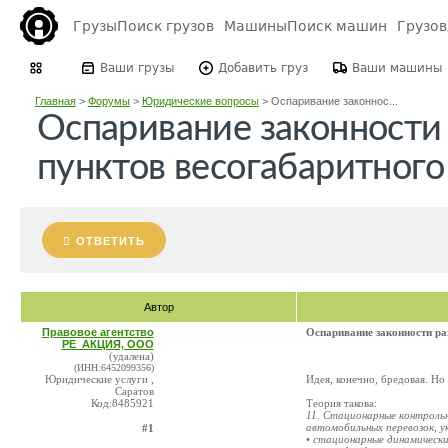
Грузы
Поиск грузов
Машины
Поиск машин
Грузо
Ваши грузы
Добавить груз
Ваши машины
Главная
>
Форумы
>
Юридические вопросы
>
Оспаривание законнос...
Оспаривание законности
пунктов весогабаритного
ОТВЕТИТЬ
Автор
Правовое агентство
Оспаривание законности ра
РЕ_АКЦИЯ, ООО
(удалена)
(ИНН:6452099356)
Юридические услуги ,
Идея, конечно, бредовая. Но 
Саратов
Код:8485921
Теория такова:
11. Стационарные контроль
автомобильных перевозок, у
#1
• стационарные динамически