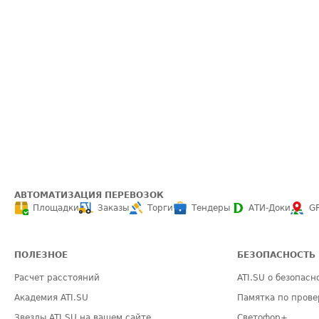
АВТОМАТИЗАЦИЯ ПЕРЕВОЗОК
Площадки
Заказы
Торги
Тендеры
АТИ-Доки
G
ПОЛЕЗНОЕ
БЕЗОПАСНОСТЬ
Расчет расстояний
ATI.SU о безопасн
Академия ATI.SU
Памятка по прове
Звезды ATI.SU на вашем сайте
Светофор+