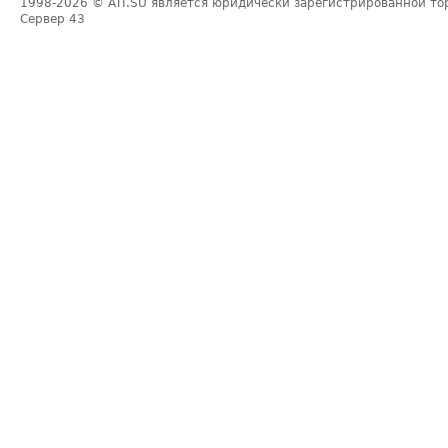
1998-2026
© ATI.SU является юридически зарегистрированной то
Сервер
43