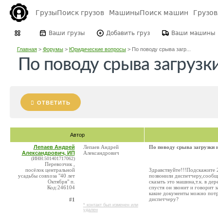
Грузы
Поиск грузов
Машины
Поиск машин
Грузо
Ваши грузы
Добавить груз
Ваши машины
Главная
>
Форумы
>
Юридические вопросы
>
По поводу срыва загр...
По поводу срыва загрузк
ОТВЕТИТЬ
Автор
Лепаев Андрей
Лепаев Андрей
По поводу срыва загрузки 
Александрович, ИП
Александрович
(ИНН:501401717062)
Перевозчик ,
посёлок центральной
Здравствуйте!!!Подскажите 2
усадьбы совхоза "40 лет
позвонили диспетчеру,сообщи
Октября" п.
сказать это машина,т.к. в дер
Код:246104
спустя он звонит и говорит 
какие документы можно потре
диспетчеру?
#1
* контакт был изменен или
удален