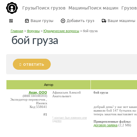
Грузы
Поиск грузов
Машины
Поиск машин
Грузо
Ваши грузы
Добавить груз
Ваши машины
Главная
>
Форумы
>
Юридические вопросы
>
бой груза
бой груза
ОТВЕТИТЬ
Автор
Акан, ООО
Афанасьев Алексей
бой груза
(ИНН:1841085910)
Анатольевич
Экспедитор-перевозчик ,
Ижевск
Код:558641
добрый день! у нас вот какая
выявили бой 147 бутылок на 
теперь заказчик выставляет 
#1
* контакт был изменен или
удален
Прикрепленные файлы:
договор-заявка
(2,2 МБ)