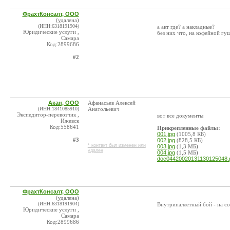
ФрахтКонсалт, ООО
(удалена)
(ИНН:6318191904)
а акт где? а накладные?
Юридические услуги ,
без них что, на кофейной гу
Самара
Код:2899686
#2
Акан, ООО
Афанасьев Алексей
(ИНН:1841085910)
Анатольевич
Экспедитор-перевозчик ,
вот все документы
Ижевск
Код:558641
Прикрепленные файлы:
001.jpg
(1005,8 КБ)
#3
002.jpg
(828,5 КБ)
* контакт был изменен или
003.jpg
(1,3 МБ)
удален
004.jpg
(1,5 МБ)
doc04420020131130125048.
ФрахтКонсалт, ООО
(удалена)
(ИНН:6318191904)
Внутрипаллетный бой - на со
Юридические услуги ,
Самара
Код:2899686