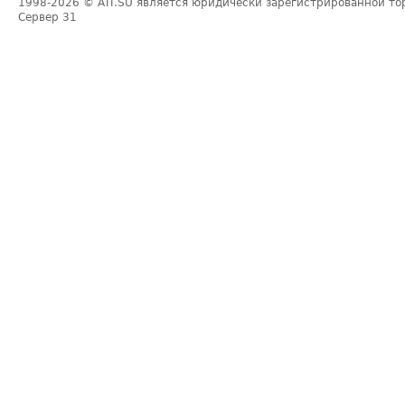
1998-2026
© ATI.SU является юридически зарегистрированной то
Сервер
31