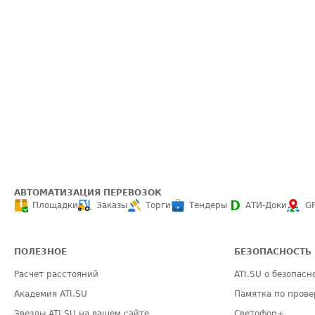
АВТОМАТИЗАЦИЯ ПЕРЕВОЗОК
Площадки
Заказы
Торги
Тендеры
АТИ-Доки
G
ПОЛЕЗНОЕ
БЕЗОПАСНОСТЬ
Расчет расстояний
ATI.SU о безопасн
Академия ATI.SU
Памятка по прове
Звезды ATI.SU на вашем сайте
Светофор+