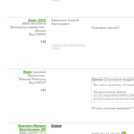
Акан, ООО
Афанасьев Алексей
(ИНН:1841085910)
Анатольевич
Экспедитор-перевозчик ,
Огромное спасибо!
Ижевск
Код:558641
#10
* контакт был изменен или
удален
Вадо
(удалена)
Перевозчик ,
Нижний Новгород
Цитата
(Толстобров Андрей 
Код:938197
Вот здесь практика, почитай
#11
Прикрепленные файлы:
A528130820099200905299Re
A5585104820109201005199R
Оччень хорошая выкладка!! 
Ицкович Михаил
Олеся
Викторович, ИП
(ИНН:550200277171)
прям мед на сердце