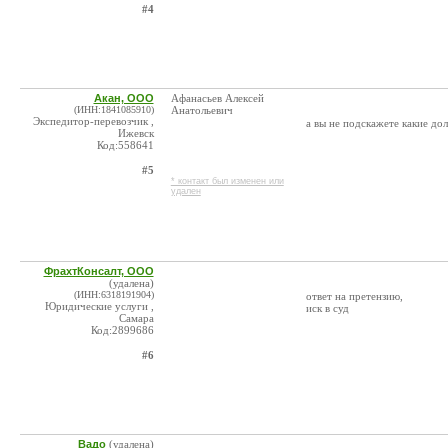
#4
Акан, ООО
Афанасьев Алексей
(ИНН:1841085910)
Анатольевич
Экспедитор-перевозчик ,
а вы не подскажете какие д
Ижевск
Код:558641
#5
* контакт был изменен или
удален
ФрахтКонсалт, ООО
(удалена)
(ИНН:6318191904)
ответ на претензию,
Юридические услуги ,
иск в суд
Самара
Код:2899686
#6
Вадо
(удалена)