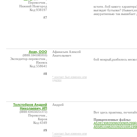
Перевозчик ,
Нижний Новгород
кстати..бой какого характер
Код:938197
выглядят бутылки? (бывает,и
аккуратненько так вышибает 
#7
Акан, ООО
Афанасьев Алексей
(ИНН:1841085910)
Анатольевич
Экспедитор-перевозчик ,
бой мокрый,разбилось неско
Ижевск
Код:558641
#8
* контакт был изменен или
удален
Толстобров Андрей
Андрей
Николаевич, ИП
(ИНН:434550251372)
Вот здесь практика, почитайт
Перевозчик ,
Киров
Прикрепленные файлы:
Код:4349
A528130820099200905299Re
A5585104820109201005199R
#9
* контакт был изменен или
удален