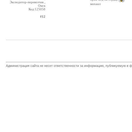
Экспедитор-перевозчик ,
михаил
Омск
Код:125058
#12
Администрация сайта не несет ответственности за информацию, публикуемую в ф