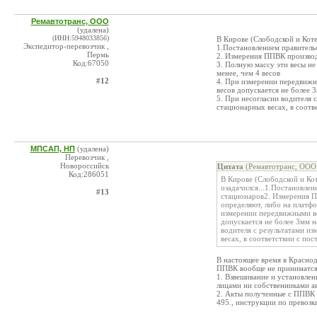
Ремавтотранс, ООО
(удалена)
(ИНН:5948033856)
В Кирове (Слободской и Коте
Экспедитор-перевозчик ,
1.Постановлением правитель
Пермь
2. Измерения ППВК производя
Код:67050
3. Полную массу эти весы не
менее, чем 4 весов
#12
4. При измерении передвиж
весов допускается не более 
5. При несогласии водителя
стационарных весах, в соотв
МПСАП, НП
(удалена)
Перевозчик ,
Новороссийск
Цитата
(Ремавтотранс, ООО 
Код:286051
В Кирове (Слободской и Кот
озадачился...1.Постановле
#13
стационаров2. Измерения П
определяют, либо на платфо
измерении передвижными в
допускается не более 3мм н
водителя с результатами и
весах, в соответствии с по
В настоящее время в Краснод
ППВК вообще не приниматся
1. Взвешивание и установле
лицами ни собственниками а
2. Акты полученные с ППВК 
495., инструкции по превозк