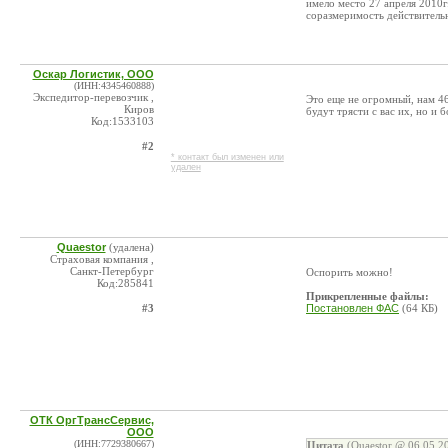
имело место 27 апреля 2010г
соразмеримость действитель
Оскар Логистик, ООО
(ИНН:4345460888)
Экспедитор-перевозчик ,
Это еще не огромный, нам 46
Киров
будут трясти с вас их, но и 
Код:1533103
#2
* контакт был изменен или
удален
Quaestor
(удалена)
Страховая компания ,
Санкт-Петербург
Оспорить можно!
Код:285841
Прикрепленные файлы:
#3
Постановлен ФАС
(64 КБ)
ОТК ОргТрансСервис,
ООО
(ИНН:7729380667)
Цитата
(Quaestor @ 06.05.2