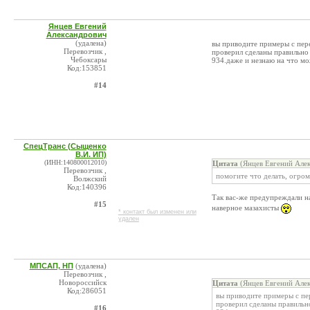
Янцев Евгений
Александрович
(удалена)
вы приводите примеры с пере
Перевозчик ,
проверил сделаны правильно 
Чебоксары
934.даже и незнаю на что мо
Код:153851
#14
СпецТранс (Сыщенко
В.И. ИП)
(ИНН:140800012010)
Цитата
(Янцев Евгений Алек
Перевозчик ,
помогите что делать, огро
Волжский
Код:140396
Так вас-же предупреждали на
#15
наверное мазахисты
* контакт был изменен или
удален
МПСАП, НП
(удалена)
Перевозчик ,
Новороссийск
Цитата
(Янцев Евгений Алек
Код:286051
вы приводите примеры с пе
проверил сделаны правильно
#16