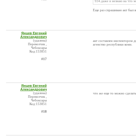
934.даже и незнаю на что м
Еще раз спрашиваю акт был
Янцев Евгений
Александрович
(удалена)
акт составлен инспектором д
Перевозчик ,
агенство республики коми.
Чебоксары
Код:153851
#17
Янцев Евгений
Александрович
(удалена)
что же еще то можно сделать
Перевозчик ,
Чебоксары
Код:153851
#18