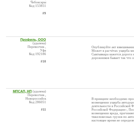
Чебоксары
Код:153851
#9
Профиль, ООО
(удалена)
Перевозчик ,
Опубликуйте акт взвешивания
Уфа
Может в расчётах ущерба мож
Код:192186
Сыктывкара кажется дорога н
дорожников бывает так что о
#10
МПСАП, НП
(удалена)
Перевозчик ,
Новороссийск
В принципе необходимо прос
Код:286051
возмещении ущерба автодоро
деятельности в Российской Ф
#11
Российской Федерации», Пос
возмещении вреда, причиня
тяжеловесных грузов по авт
настоящее время не определ