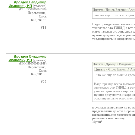
Дроздов Владимир
Иванович, ИП
(удалена)
(ИНН:550700601958)
Цитата
(Янцев Евгений Алек
Перевозчик ,
что же еще то можно сделат
Омск
Код:78136
Надо прежде всего выложить 
#19
тяжеловес-это ГИБДД,а вот 
материальная сторона двух 
нужны документы,и хороший
тов,неправильно оформленные
Дроздов Владимир
Иванович, ИП
(удалена)
(ИНН:550700601958)
Цитата
(Дроздов Владимир 
Перевозчик ,
Цитата
(Янцев Евгений Але
Омск
Код:78136
что же еще то можно сдел
#20
Надо прежде всего выложить
тяжеловес-это ГИБДД,а вот
уже материальная сторона 
нужны документы,и хороши
тов,неправильно оформленны
я судился,выиграл,но не во в
представлены док-ты о срок
взвешивание,его удостоверен
решения в мою пользу.
Удачи!