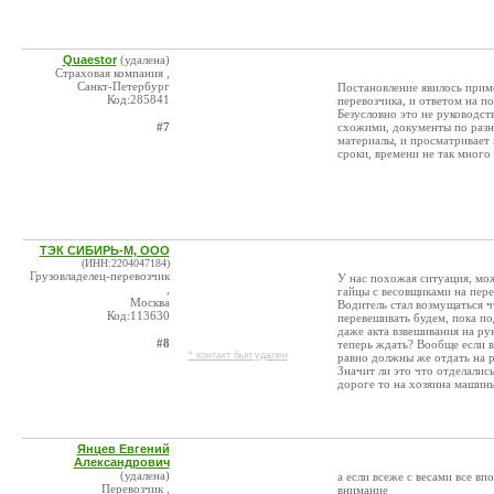
Quaestor
(удалена)
Страховая компания ,
Санкт-Петербург
Постановление явилось при
Код:285841
перевозчика, и ответом на п
Безусловно это не руководст
#7
схожими, документы по разн
материалы, и просматривает 
сроки, времени не так много 
ТЭК СИБИРЬ-М, ООО
(ИНН:2204047184)
Грузовладелец-перевозчик
У нас похожая ситуация, мо
,
гайцы с весовщиками на пере
Москва
Водитель стал возмущаться ч
Код:113630
перевешивать будем, пока по
даже акта взвешивания на ру
#8
теперь ждать? Вообще если во
* контакт был удален
равно должны же отдать на р
Значит ли это что отделалис
дороге то на хозяина машин
Янцев Евгений
Александрович
(удалена)
а если всеже с весами все вп
Перевозчик ,
внимание