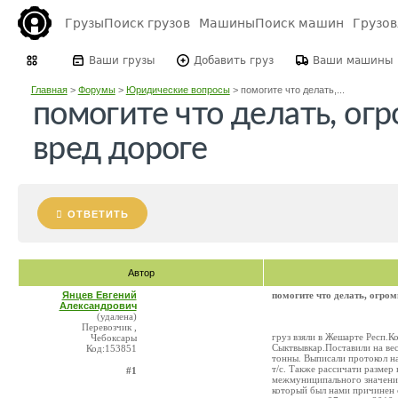
Грузы
Поиск грузов
Машины
Поиск машин
Грузо
Ваши грузы
Добавить груз
Ваши машины
Главная
>
Форумы
>
Юридические вопросы
>
помогите что делать,...
помогите что делать, ог
вред дороге
ОТВЕТИТЬ
Автор
Янцев Евгений
помогите что делать, огро
Александрович
(удалена)
Перевозчик ,
груз взяли в Жешарте Респ.К
Чебоксары
Сыктвывкар.Поставили на вес
Код:153851
тонны. Выписали протокол на
т/c. Также рассичати разме
#1
межмуниципального значения.
который был нами причинен с