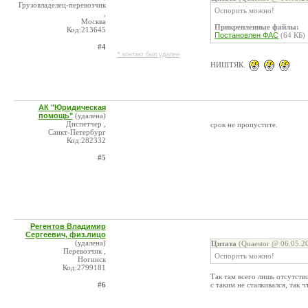
Грузовладелец-перевозчик
Оспорить можно!
,
Москва
Прикрепленные файлы:
Код:213645
Постановлен ФАС
(64 КБ)
#4
* контакт был удален
НИШТЯК.
АК "Юридическая
помощь"
(удалена)
Диспетчер ,
срок не пропустите.
Санкт-Петербург
Код:282332
#5
Регентов Владимир
Сергеевич, физ.лицо
(удалена)
Цитата
(Quaestor @ 06.05.2
Перевозчик ,
Оспорить можно!
Ногинск
Код:2799181
Так там всего лишь отсутств
#6
с таким не сталкивался, так