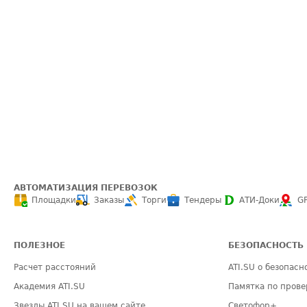
АВТОМАТИЗАЦИЯ ПЕРЕВОЗОК
Площадки
Заказы
Торги
Тендеры
АТИ-Доки
G
ПОЛЕЗНОЕ
БЕЗОПАСНОСТЬ
Расчет расстояний
ATI.SU о безопасн
Академия ATI.SU
Памятка по прове
Звезды ATI.SU на вашем сайте
Светофор+