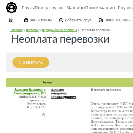
Грузы
Поиск грузов
Машины
Поиск машин
Грузо
Ваши грузы
Добавить груз
Ваши машины
Главная
>
Форумы
>
Юридические вопросы
>
Неоплата перевозки
Неоплата перевозки
ОТВЕТИТЬ
Автор
Вальтер Владимир
вальтер
Неоплата перевозки
Александрович, ИП
владимир
(ИНН:505312777892)
александрович
Перевозчик ,
Электросталь
Очень нужен совет!!! ИП Мак
Код:1374122
договору-заявке 10/10 от 10
Когда загружался, со мной н
на меня вышел непосредственн
#1
процесс, т.к. менеджер Тать
Далее оказалось, Татьяна ув
А.А.- Василием. Чек об отпр
непосредственного заказчика)
срок оплаты 24.10.16 - Васи