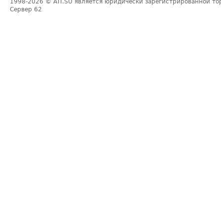
1998-2026
© ATI.SU является юридически зарегистрированной то
Сервер
62