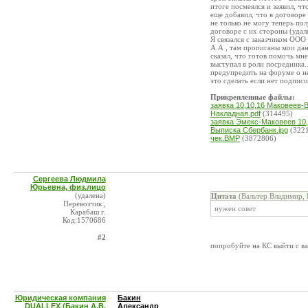
итоге посмеялся и заявил, ч
еще добавил, что в договоре 
не только не могу теперь пол
договоре с их стороны (уда
Я связался с заказчиком ООО
А.А , там прописаны мои данн
сказал, что готов помочь мн
выступал в роли посредника..
предупредить на форуме о н
это сделать если нет подписи
Прикрепленные файлы:
заявка 10,10,16 Маковеев-В
Накладная.pdf
(314495)
заявка Эмекс-Маковеев 10,
Выписка Сбербанк.jpg
(322
чек.BMP
(3872806)
Сергеева Людмила
Юрьевна, физ.лицо
(удалена)
Цитата
(Вальтер Владимир, 
Перевозчик ,
нужен совет
Карабаш г.
Код:1570686
#2
попробуйте на КС выйти с в
Юридическая компания
Бакин
DUALLEX (Бакин А.В.
Александр