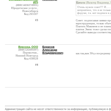
ИП)
Цитата
(Вальтер Владимир, 
(ИНН:540363749931)
Очень нужен совет!!! И.....
Юридические услуги ,
неприятное, что я не тольк
Новосибирск
форуме, т.к. нет подписи в
Код:265507
#3
Совет: подписывая заявки-п
юриспруденции, только обыч
Платить Маковеев и не плани
платеж Эмекс тоже сделал по
Сделайте выводы соответств
Версона, ООО
Борисов
(ИНН:5263095097)
Александр
Перевозчик ,
Владимирович
как так,вам 30т,а посредник
Нижний Новгород
Код:438028
#4
Администрация сайта не несет ответственности за информацию, публикуемую в ф