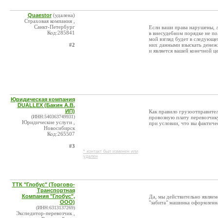
Quaestor
(удалена)
Страховая компания ,
Санкт-Петербург
Если ваши права нарушены, л
Код:285841
в внесудебном порядке не по
мой взгляд будет в следующ
#2
них данными взыскать денежн
и является вашей конечной ц
Юридическая компания
DUALLEX (Бакин А.В.
ИП)
Как правило грузоотправите
(ИНН:540363749931)
провозную плату перевозчику
Юридические услуги ,
при условии, что вы фактиче
Новосибирск
Код:265507
#3
* контакт был изменен или
удален
ТТК "Глобус" (Торгово-
Транспортная
Компания "Глобус",
Да, мы действительно являе
ООО)
"забита" машинка оформленн
(ИНН:6313137269)
Экспедитор-перевозчик ,