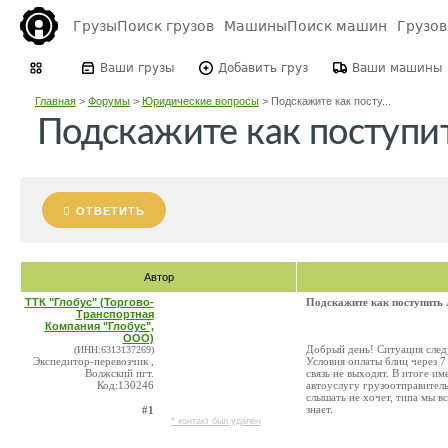
Грузы
Поиск грузов
Машины
Поиск машин
Грузо
Ваши грузы
Добавить груз
Ваши машины
Главная
>
Форумы
>
Юридические вопросы
>
Подскажите как посту...
Подскажите как поступи
ОТВЕТИТЬ
Автор
ТТК "Глобус" (Торгово-
Подскажите как поступить
Транспортная
Компания "Глобус",
ООО)
Добрый день! Ситуация след
(ИНН:6313137269)
Экспедитор-перевозчик ,
Условия оплаты блиц через 7 
Волжский пгт.
связь не выходят. В итоге им
Код:130246
автоуслугу грузоотправитель
слышать не хочет, типа мы в
знает.
#1
* контакт был удален