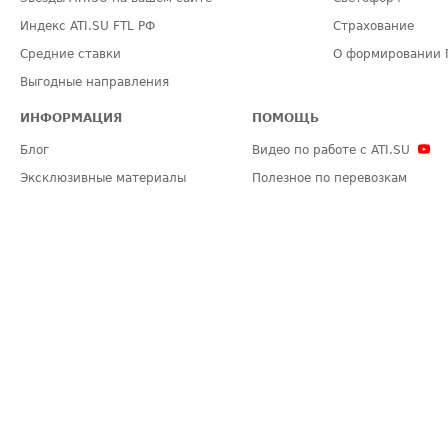
Индекс ATI.SU FTL РФ
Страхование
Средние ставки
О формировании 
Выгодные направления
ИНФОРМАЦИЯ
ПОМОЩЬ
Блог
Видео по работе с ATI.SU
Эксклюзивные материалы
Полезное по перевозкам
Политика конфиденциальности
Часто задаваемые вопросы (FA
Общие положения
Техническая информация
Карта сайта
ЗАДАТЬ ВОПРОС