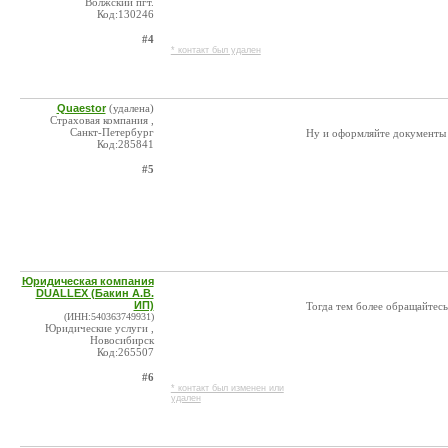
Волжский пгт.
Код:130246
#4
* контакт был удален
Quaestor
(удалена)
Страховая компания ,
Санкт-Петербург
Ну и оформляйте документы в
Код:285841
#5
Юридическая компания
DUALLEX (Бакин А.В.
ИП)
Тогда тем более обращайтесь
(ИНН:540363749931)
Юридические услуги ,
Новосибирск
Код:265507
#6
* контакт был изменен или
удален