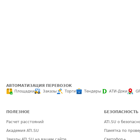
АВТОМАТИЗАЦИЯ ПЕРЕВОЗОК
Площадки
Заказы
Торги
Тендеры
АТИ-Доки
G
ПОЛЕЗНОЕ
БЕЗОПАСНОСТЬ
Расчет расстояний
ATI.SU о безопасн
Академия ATI.SU
Памятка по прове
Звезды ATI.SU на вашем сайте
Светофор+