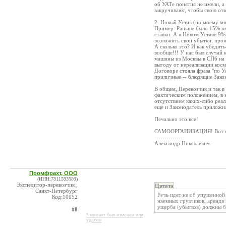
об УАТе понятия не имели, а 
закручивают, чтобы свою отве
2. Новый Устав (по моему мн
Пример: Раньше было 15% штр
ставки. А в Новом Уставе 9%,
возложить свои убытки, прои
А сколько это? И как убедит
вообще!!! У нас был случай 
машины из Москвы в СПб на 
выгоду от нереализации косме
Договоре стояла фраза "по У
приличные -- блюдящие Закон
В общем, Перевозчик и так в
фактическим положением, в к
отсутствием каких-либо реал
еще и Законодатель приложил
Печально это все!
САМООРГАНИЗАЦИЯ! Вот един
---------------
Александр Николаевич.
Промфрахт, ООО
(ИНН:7811593989)
Экспедитор-перевозчик ,
Цитата
Санкт-Петербург
Речь идет не об упущенной
Код:10052
наемных грузчиков, аренда 
ущерба (убытков) должны б
#8
* контакт был изменен или
удален