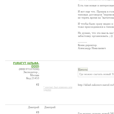
Есть там новые и интересные
И вот еще что. Пришла в гол
типовых договоров "перевозк
не терять время на "вычитов
И чтобы было сразу видно и 
тоже присоединился к типов
Не думаю, что эта мысль нас
забастовку организовать ;-))
---------
Комм.директор.
Александр Николаевич
FURATYT (АЛЬФА,
ООО)
(ИНН:9715370260)
Цитата
Экспедитор ,
Где можно скачать новый 
Москва
Код:21453
#2
http://sklad-zakonov.narod.ru/
* контакт был изменен или
удален
Дмитрий
Дмитрий
#3
Где можно скачать новый УАТ [