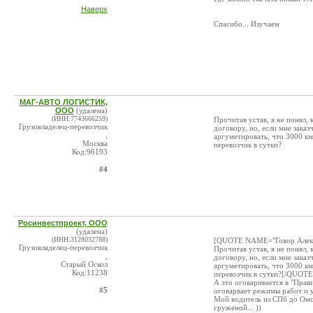
Наверх
Cпасибо... Изучаем
МАГ-АВТО ЛОГИСТИК,
ООО
(удалена)
(ИНН:7743666259)
Прочитав устав, я не понял,
Грузовладелец-перевозчик
договору, но, если мне заказ
,
аргуметировать, что 3000 км
Москва
перевозчик в сутки?
Код:96193
#4
Росинвестпроект, ООО
(удалена)
(ИНН:3128032788)
[QUOTE NAME="Говор Алек
Грузовладелец-перевозчик
Прочитав устав, я не понял,
,
договору, но, если мне заказ
Старый Оскол
аргуметировать, что 3000 км
Код:11238
перевозчик в сутки?[/QUOTE
А это оговаривается в "Прав
#5
оговарвает режимы работ и у
Мой водитель из СПб до Омск
груженой... ))