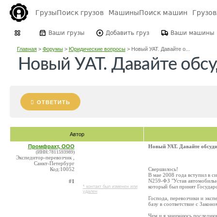
Грузы
Поиск грузов
Машины
Поиск машин
Грузо
Ваши грузы
Добавить груз
Ваши машины
Главная
>
Форумы
>
Юридические вопросы
>
Новый УАТ. Давайте о...
Новый УАТ. Давайте обс
ОТВЕТИТЬ
Автор
Промфрахт, ООО
Новый УАТ. Давайте обсуд
(ИНН:7811593989)
Экспедитор-перевозчик ,
Санкт-Петербург
Код:10052
Свершилось!
В мае 2008 года вступил в 
N259-ФЗ "Устав автомобильн
#1
который был принят Государ
* контакт был изменен или
удален
Господа, перевозчики и эксп
базу в соответствие с Законо
Чем и я занимаюсь последнюю