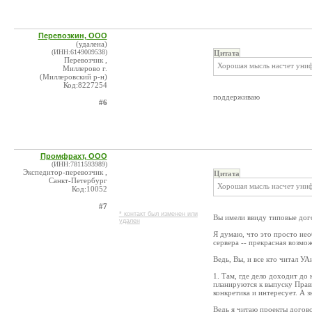
Перевозкин, ООО
(удалена)
(ИНН:6149009538)
Цитата
Перевозчик ,
Хорошая мысль насчет униф
Миллерово г.
(Миллеровский р-н)
Код:8227254
поддерживаю
#6
Промфрахт, ООО
(ИНН:7811593989)
Экспедитор-перевозчик ,
Цитата
Санкт-Петербург
Хорошая мысль насчет униф
Код:10052
#7
* контакт был изменен или
Вы имели ввиду типовые дог
удален
Я думаю, что это просто не
сервера -- прекрасная возмо
Ведь, Вы, и все кто читал У
1. Там, где дело доходит до 
планируются к выпуску Прави
конкретика и интересует. А 
Ведь я читаю проекты догов