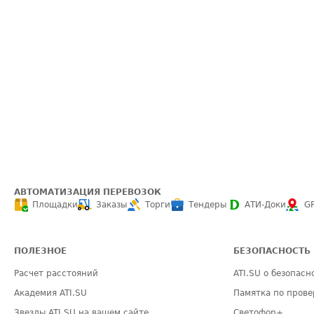
АВТОМАТИЗАЦИЯ ПЕРЕВОЗОК
Площадки
Заказы
Торги
Тендеры
АТИ-Доки
G
ПОЛЕЗНОЕ
БЕЗОПАСНОСТЬ
Расчет расстояний
ATI.SU о безопасн
Академия ATI.SU
Памятка по прове
Звезды ATI.SU на вашем сайте
Светофор+