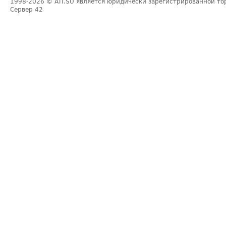
1998-2026
© ATI.SU является юридически зарегистрированной то
Сервер
42