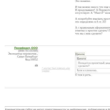
Это понятно.
И так можно много что еще 
И придумывают! А Перевозчи
отсутствует. А "УАигэТ" пол
А попробуйте взыскать прост
это определено п.4 ст. 35!
А с правильным оформлением
отметки о простое сделать! П
что вы с ним сделаете?
Промфрахт, ООО
(ИНН:7811593989)
Экспедитор-перевозчик ,
Цитата
Санкт-Петербург
Цитата
Код:10052
Попадется приличный заказ
#9
сделаете?
* контакт был изменен или
Хотя и хлопотно.
удален
О том и речь.
Администрация сайта не несет ответственности за информацию, публикуемую в ф