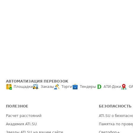
АВТОМАТИЗАЦИЯ ПЕРЕВОЗОК
Площадки
Заказы
Торги
Тендеры
АТИ-Доки
G
ПОЛЕЗНОЕ
БЕЗОПАСНОСТЬ
Расчет расстояний
ATI.SU о безопасн
Академия ATI.SU
Памятка по прове
Звезды ATI.SU на вашем сайте
Светофор+