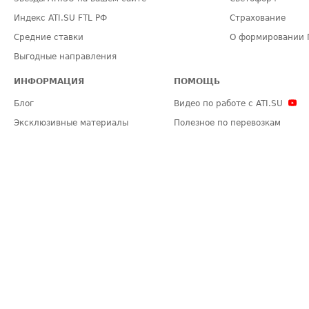
Индекс ATI.SU FTL РФ
Страхование
Средние ставки
О формировании 
Выгодные направления
ИНФОРМАЦИЯ
ПОМОЩЬ
Блог
Видео по работе с ATI.SU
Эксклюзивные материалы
Полезное по перевозкам
Политика конфиденциальности
Часто задаваемые вопросы (FA
Общие положения
Техническая информация
Карта сайта
ЗАДАТЬ ВОПРОС