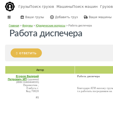
Грузы
Поиск грузов
Машины
Поиск машин
Грузо
Ваши грузы
Добавить груз
Ваши машины
Главная
>
Форумы
>
Юридические вопросы
>
Работа диспечера
Работа диспечера
ОТВЕТИТЬ
Автор
Егоров Валерий
Работа диспечера
Петрович, ИП
(удалена)
(ИНН:164604648593)
Перевозчик ,
Елабуга г.
Благодаря АТИ нахожу грузы
Код:70820
т.е.работать посредником на
#1