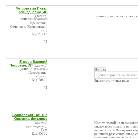
Петровский Павел
Геннадьевич, ИП
(удалена)
Лучше спросите на сколько э
(ИНН:522800078207)
Перевозчик ,
Семенов г. (Семёновский
г.о.)
Код:21718
#2
Егоров Валерий
Петрович, ИП
(удалена)
(ИНН:164604648593)
Цитата
Перевозчик ,
Лучше спросите на сколько 
Елабуга г.
Код:70820
Значит это глупая идея
#3
Бобровская Татьяна
Юрьевна, физ.лицо
(удалена)
Насчет глупой идеи вы пого
Грузовладелец ,
заключается только в принят
Тула
перевозчиков. Все нужно тщ
Код:45308
рейтинги,рекомендации друг
клиентов и перевозчиков, за