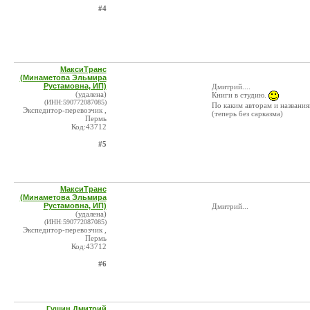
#4
МаксиТранс
(Минаметова Эльмира
Рустамовна, ИП)
Дмитрий....
(удалена)
Книги в студию.
(ИНН:590772087085)
По каким авторам и названия
Экспедитор-перевозчик ,
(теперь без сарказма)
Пермь
Код:43712
#5
МаксиТранс
(Минаметова Эльмира
Рустамовна, ИП)
Дмитрий...
(удалена)
(ИНН:590772087085)
Экспедитор-перевозчик ,
Пермь
Код:43712
#6
Гущин Дмитрий