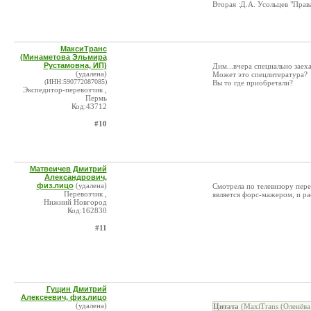
Вторая :Д.А. Усольцев "Прав
МаксиТранс
(Минаметова Эльмира
Рустамовна, ИП)
Дим...вчера специально заех
(удалена)
Может это спецлитература?
(ИНН:590772087085)
Вы то где приобретали?
Экспедитор-перевозчик ,
Пермь
Код:43712
#10
Матвеичев Дмитрий
Александрович,
физ.лицо
(удалена)
Смотрела по телевизору пере
Перевозчик ,
является форс-мажером, и ра
Нижний Новгород
Код:162830
#11
Гущин Дмитрий
Алексеевич, физ.лицо
(удалена)
Цитата
(MaxiTrans (Оленёва