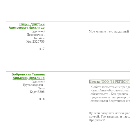
Гущин Дмитрий
Алексеевич, физ.лицо
(удалена)
Мое мнение , что на данный 
Перевозчик ,
Батайск
Код:2320750
#17
Бобровская Татьяна
Юрьевна, физ.лицо
(удалена)
Цитата
(ООО "61 РЕГИОН" (
Грузовладелец ,
К обстоятельствам непреод
Тула
,стихийные обстоятельства 
Код:45308
обязательств . Как правило
представлены , например ,
#18
стихийными бедствиями и т.
Ну если следовать логике ра
другой. Там глядишь, и наро
Прорвемся!