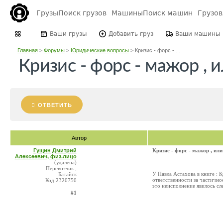
Грузы
Поиск грузов
Машины
Поиск машин
Грузо
Ваши грузы
Добавить груз
Ваши машины
Главная
>
Форумы
>
Юридические вопросы
>
Кризис - форс - ...
Кризис - форс - мажор , и
ОТВЕТИТЬ
Автор
Гущин Дмитрий
Кризис - форс - мажор , или
Алексеевич, физ.лицо
(удалена)
Перевозчик ,
У Павла Астахова в книге : 
Батайск
ответственности за частично
Код:2320750
это неисполнение явилось сл
#1