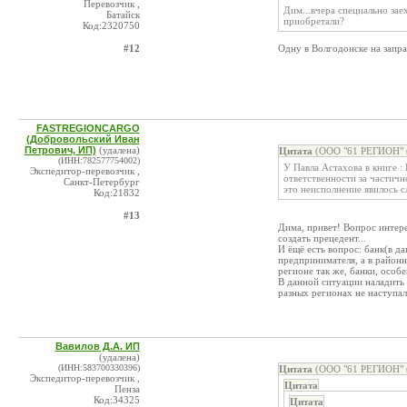
Перевозчик ,
Дим...вчера специально зае
Батайск
приобретали?
Код:2320750
#12
Одну в Волгодонске на заправ
FASTREGIONCARGO
(Добровольский Иван
Петрович, ИП)
(удалена)
Цитата
(ООО "61 РЕГИОН" (
(ИНН:782577754002)
У Павла Астахова в книге :
Экспедитор-перевозчик ,
ответственности за частичн
Санкт-Петербург
это неисполнение явилось с
Код:21832
#13
Дима, привет! Вопрос интере
создать прецедент...
И ёщё есть вопрос: банк(в д
предпринимателя, а в районн
регионе так же, банки, особе
В данной ситуации наладить
разных регионах не наступал
Вавилов Д.А. ИП
(удалена)
(ИНН:583700330396)
Цитата
(ООО "61 РЕГИОН" (
Экспедитор-перевозчик ,
Цитата
Пенза
Код:34325
Цитата