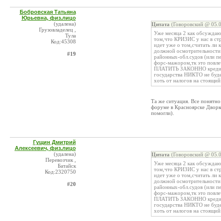
Бобровская Татьяна
Юрьевна, физ.лицо
(удалена)
Цитата
(Говоровский @ 05.0
Грузовладелец ,
Уже месяца 2 как обсуждаю
Тула
том,что КРИЗИС у нас в с
Код:45308
идет уже о том,считать ли
должной осмотрительности 
#19
районных-обл.судов (или пе
форс-мажором,тк это повле
ПЛАТИТЬ ЗАКОННО кредиты.
государства НИКТО не будет
хоть от налогов на стоящий
Та же ситуация. Все понятн
форуме в Красноярске Дворк
помогли).
Гущин Дмитрий
Алексеевич, физ.лицо
(удалена)
Цитата
(Говоровский @ 05.0
Перевозчик ,
Уже месяца 2 как обсуждаю
Батайск
том,что КРИЗИС у нас в с
Код:2320750
идет уже о том,считать ли
должной осмотрительности 
#20
районных-обл.судов (или пе
форс-мажором,тк это повле
ПЛАТИТЬ ЗАКОННО кредиты.
государства НИКТО не будет
хоть от налогов на стоящий