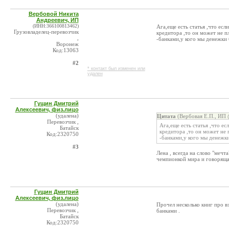
Вербовой Никита
Андреевич, ИП
(ИНН:366100813462)
Ага,еще есть статья ,что ес
Грузовладелец-перевозчик
кредитора ,то он может не п
,
-банками,у кого мы денежки 
Воронеж
Код:13063
#2
* контакт был изменен или
удален
Гущин Дмитрий
Алексеевич, физ.лицо
(удалена)
Цитата
(Вербовая Е.П., ИП 
Перевозчик ,
Ага,еще есть статья ,что е
Батайск
кредитора ,то он может не 
Код:2320750
-банками,у кого мы денежки
#3
Лена , всегда на слово "мечт
чемпионкой мира и говорящая
Гущин Дмитрий
Алексеевич, физ.лицо
(удалена)
Прочел несколько книг про в
Перевозчик ,
банками .
Батайск
Код:2320750