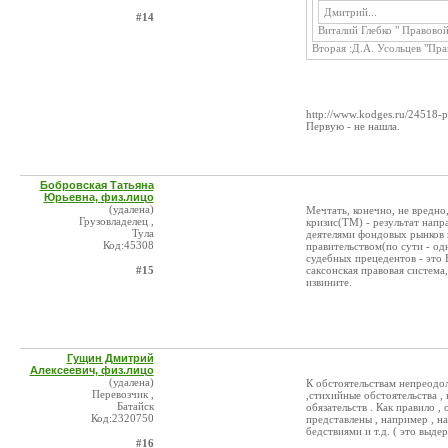
Дмитрий...
#14
Виталий Глебко " Правовой
Вторая :Д.А. Усольцев "Пра
http://www.kodges.ru/24518-p
Первую - не нашла.
Бобровская Татьяна
Юрьевна, физ.лицо
(удалена)
Мечтать, конечно, не вредно, 
Грузовладелец ,
кризис(ТМ) - результат нап
Тула
деятелями фондовых рынков 
Код:45308
правительством(по сути - од
судебных прецедентов - это
#15
саксонская правовая система,
извините.
Гущин Дмитрий
Алексеевич, физ.лицо
(удалена)
К обстоятельствам непреодо
Перевозчик ,
,стихийные обстоятельства ,
Батайск
обязательств . Как правило 
Код:2320750
представлены , например , 
бедствиями и т.д. ( это выде
#16