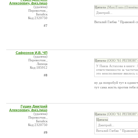
Алексеевич, физ.лицо
(удалена)
Цитата
(MaxiTrans (Оленёва
Перевозчик ,
Дмитрий...
Батайск
Код:2320750
Виталий Глебко " Правовой с
#7
Сафронов И.В. ЧП
(удалена)
Перевозчик ,
Цитата
(ООО "61 РЕГИОН" (
Липецк
У Павла Астахова в книге :
Код:185912
ответственности за частичн
это неисполнение явилось с
#8
ну да попробуй тут в одино
тут сама жисть против тебя 
Гущин Дмитрий
Алексеевич, физ.лицо
(удалена)
Цитата
(ООО "61 РЕГИОН" (
Перевозчик ,
Цитата
Батайск
Код:2320750
Дмитрий...
Виталий Глебко " Правовой 
#9