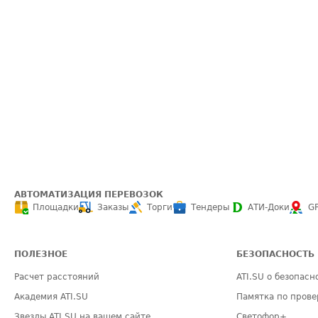
АВТОМАТИЗАЦИЯ ПЕРЕВОЗОК
Площадки
Заказы
Торги
Тендеры
АТИ-Доки
G
ПОЛЕЗНОЕ
БЕЗОПАСНОСТЬ
Расчет расстояний
ATI.SU о безопасн
Академия ATI.SU
Памятка по прове
Звезды ATI.SU на вашем сайте
Светофор+