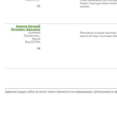
Отказ принимать груз письм
Запрос переадресации-новая 
#3
сказано.
Крюков Евгений
Петрович, физ.лицо
(удалена)
Непонятна позиция заказчик-
Перевозчик ,
картохой такое частенько быв
Киров
Код:207434
#4
Администрация сайта не несет ответственности за информацию, публикуемую в ф