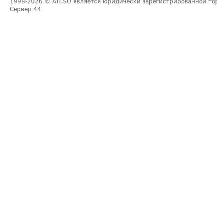
1998-2026
© ATI.SU является юридически зарегистрированной то
Сервер
44