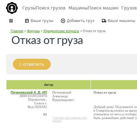
Грузы
Поиск грузов
Машины
Поиск машин
Грузо
Ваши грузы
Добавить груз
Ваши машины
Главная
>
Форумы
>
Юридические вопросы
>
Отказ от груза
Отказ от груза
ОТВЕТИТЬ
Автор
Печеневский А .В. ИП
Печеневский
Отказ от груза
(ИНН:615301256470)
Александр
Перевозчик ,
Владимирович
Сальск г.
Код:1826582
Добрый день! Подскажите по
в Ставрополь,оплата на выгр
отказались от него,я сообщи
#1
быть дальнейшие действия! (
* контакт был изменен или
удален