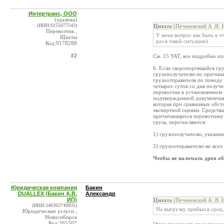
Интертранс, ООО
(удалена)
(ИНН:6155077543)
Цитата
(Печеневский А .В. 
Перевозчик ,
У меня вопрос как быть в э
Шахты
раз в такой ситуации)
Код:9178288
#2
См. 15 УАТ, все подробно из
6. Если скоропортящийся гр
грузополучателю по причинам
грузоотправителя по поводу 
четырех суток со дня получен
перевозчик в установленном 
подтвержденной документами
которая при сравнимых обсто
экспертной оценки. Средства
причитающихся перевозчику п
груза, перечисляются:
1) грузополучателю, указанн
2) грузоотправителю во всех
Чтобы не наломать дров о
Юридическая компания
Бакин
DUALLEX (Бакин А.В.
Александр
ИП)
Цитата
(Печеневский А .В. 
(ИНН:540363749931)
На выгрузку прибыл в срок,н
Юридические услуги ,
Новосибирск
Код:265507