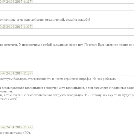
@ 24.04.2017 11:27)
цатитонник , в момент действия ограничений, вешайте пломбу!
@ 24.04.2017 11:27)
же ответили. У перевозчика с собой карманных весов нет. Поэтому Вам наверное проще их 
@ 24.04.2017 11:27)
увствуем большую ответственность и несём серьёзные штрафы. Но как работать
а весов поосного взвешивания с выдачей акта взвешивания, один экземпляр с подписью водит
чены так.
ы, в том числе и с самостоятельным догрузом владельцем ТС. Потому как ему тоже будут де
удут в акте)
@ 24.04.2017 11:27)
зоотправителем (ГО).