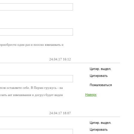
приобрести один раз и поосно взвешивать и
24.04.17 16:12
Цитир. выдел.
Цитировать
Пожаловаться
еля оставляете себе. В Перми гружусь - на
Наверх
лать акт взвешивания и догруз будет виден
24.04.17 18:07
Цитир. выдел.
Цитировать