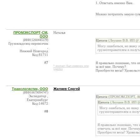
1. Отвечать именно Вам.
Можно потратить энную сумму
ПРОМЭКСПОРТ-СМ,
Наталья
ООО
(ИНН:5260445579)
Цитата
(Леушин В.В. ИП @ 2
Грузовладелец-перевозчик
Могу ошибаться, но вижу эт
,
грузоотправителем и получ
Нижний Новгород
Код:81711
#7
Я правильно понимаю, что им
* контакт был изменен или
за всё мне. Почему?
удален
Приобрести весы? Удовольств
Транслогистик, ООО
Жиляев Сергей
(ИНН:6679094747)
Экспедитор ,
Цитата
(ПРОМЭКСПОРТ, АО 
Екатеринбург
Цитата
(Леушин В.В. ИП @
Код:14672
Могу ошибаться, но вижу э
#8
грузоотправителем и полу
Я правильно понимаю, что и
отвечать за всё мне. Почем
Приобрести весы? Удовольст