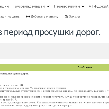
ашин
Грузовладельцам
Перевозчикам
АТИ-Доки
А
Ваши машины
Добавить машину
Заказы
в период просушки дорог.
Сообщение
период просушки дорог.
оотправителем (ГО).
ько региональные дороги. Федеральные дороги открыты.
ствуем большую ответственность и несём серьёзные штрафы. Но как работать, как быть и чт
 на своей машине приезжает к нам и просит погрузить ему 20 тонн брутто и говорит, что 
ой трассе М-7.
знать куда поедет покупатель. Как регламентируется этот момент, по пункту выгрузки в т
и перевозчик поедет в другую сторону и попадёт на перегруз.