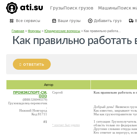
Грузы
Поиск грузов
Машины
Поиск м
Все сервисы
Ваши грузы
Добавить груз
Главная
>
Форумы
>
Юридические вопросы
>
Как правильно работа...
Как правильно работать 
ОТВЕТИТЬ
Автор
ПРОМЭКСПОРТ-СМ,
Сергей
Как правильно работать в 
ООО
(ИНН:5260445579)
Грузовладелец-перевозчик
,
Добрый день! Являемся груз
Нижний Новгород
Как известно, закрывают тол
Код:81711
Мы как грузоотправители чув
1 ситуация: Грузополучатель
#1
область только по федеральн
* контакт был удален
Другими словами откуда нам 
Кто ответит за перегруз, есл