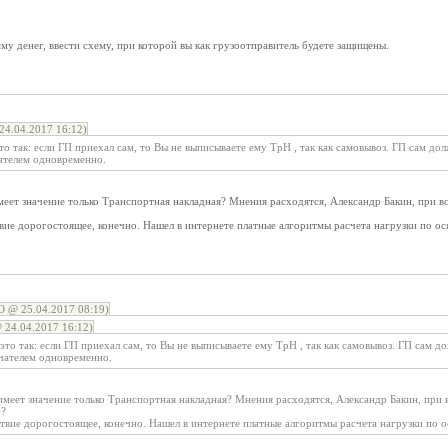
 денег, ввести схему, при которой вы как грузоотправитель будете защищены.
4.04.2017 16:12)
о так: если ГП приехал сам, то Вы не выписываете ему ТрН , так как самовывоз. ГП сам долж
ателем одновременно.
еет значение только Транспортная накладная? Мнения расходятся, Александр Бакин, при вс
ие дорогостоящее, конечно. Нашел в интернете платные алгоритмы расчета нагрузки по ося
@ 25.04.2017 08:19)
 24.04.2017 16:12)
то так: если ГП приехал сам, то Вы не выписываете ему ТрН , так как самовывоз. ГП сам до
чателем одновременно.
меет значение только Транспортная накладная? Мнения расходятся, Александр Бакин, при 
у?
вие дорогостоящее, конечно. Нашел в интернете платные алгоритмы расчета нагрузки по ос