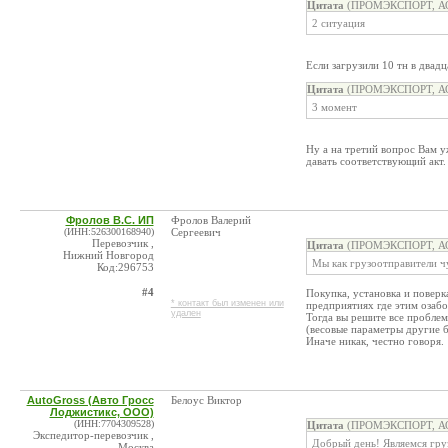
Цитата
(ПРОМЭКСПОРТ, АО 
2 ситуация
Если загрузили 10 тн в двад
Цитата
(ПРОМЭКСПОРТ, АО 
3 момент
Ну а на третий вопрос Вам у
давать соответствующий акт.
Фролов В.С. ИП
Фролов Валерий
(ИНН:526300168940)
Сергеевич
Перевозчик ,
Цитата
(ПРОМЭКСПОРТ, АО 
Нижний Новгород
Мы как грузоотправители ч
Код:296753
#4
Покупка, установка и поверк
* контакт был изменен или
предприятиях где этим озабо
удален
Тогда вы решите все проблем
(весовые параметры другие б
Иначе никак, честно говоря.
AutoGross (Авто Гросс
Белоус Виктор
Лоджистикс, ООО)
(ИНН:7704309528)
Цитата
(ПРОМЭКСПОРТ, АО 
Экспедитор-перевозчик ,
Добрый день! Являемся гру
Москва