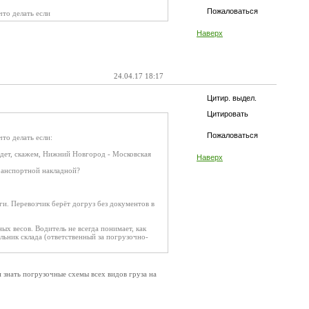
Пожаловаться
что делать если
Наверх
24.04.17 18:17
Цитир. выдел.
Цитировать
Пожаловаться
то делать если:
 едет, скажем, Нижний Новгород - Московская
Наверх
транспортной накладной?
ги. Перевозчик берёт догруз без документов в
ых весов. Водитель не всегда понимает, как
льник склада (ответственный за погрузочно-
 знать погрузочные схемы всех видов груза на