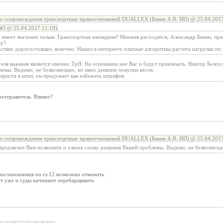
го сопровождения транспортных правоотношений DUALLEX (Бакин А.В. ИП) @ 25.04.2017
 @ 25.04.2017 11:19)
 имеет значение только Транспортная накладная? Мнения расходятся, Александр Бакин, при
му?
ствие дорогостоящее, конечно. Нашел в интернете платные алгоритмы расчета нагрузки по о
еля важным является именно ТрН. На основании нее Вас и будут привлекать. Виктор Белоус
емы. Видимо, не безвозмездно, но явно дешевле покупки весов.
юриста в штат, он придумает как избежать штрафов.
оотправитель. Влияет?
го сопровождения транспортных правоотношений DUALLEX (Бакин А.В. ИП) @ 25.04.2017
редлагает Вам позвонить и узнать схему решения Вашей проблемы. Видимо, не безвозмездн
постановления по гл.12 возможно отменить.
 тут уже и суды начинают перебарщивать