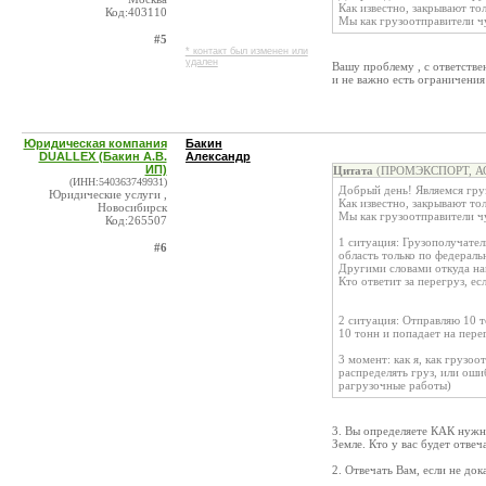
Как известно, закрывают т
Код:403110
Мы как грузоотправители чу
#5
* контакт был изменен или
удален
Вашу проблему , с ответстве
и не важно есть ограничения 
Юридическая компания
Бакин
DUALLEX (Бакин А.В.
Александр
ИП)
Цитата
(ПРОМЭКСПОРТ, АО 
(ИНН:540363749931)
Добрый день! Являемся гру
Юридические услуги ,
Как известно, закрывают т
Новосибирск
Мы как грузоотправители чу
Код:265507
1 ситуация: Грузополучател
#6
область только по федераль
Другими словами откуда нам
Кто ответит за перегруз, е
2 ситуация: Отправляю 10 т
10 тонн и попадает на пере
3 момент: как я, как грузо
распределять груз, или оши
рагрузочные работы)
3. Вы определяете КАК нужно
Земле. Кто у вас будет отвеч
2. Отвечать Вам, если не док