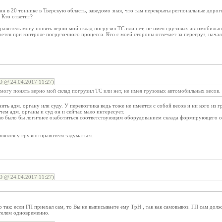
нн в 20 тоннике в Тверскую область, заведомо зная, что там перекрыты региональные дорог
. Кто ответит?
правитель могу понять верно мой склад погрузил ТС или нет, не имея грузовых автомобильны
ается при контроле погрузочного процесса. Кто с моей стороны отвечает за перегруз, начал
@ 24.04.2017 11:27)
ь могу понять верно мой склад погрузил ТС или нет, не имея грузовых автомобильных весов.
ить адм. органу или суду. У перевозчика ведь тоже не имеется с собой весов и ни кого из 
чем адм. органы и суд он и сейчас мало интересует.
лю было бы логичнее озаботиться соответствующим оборудованием склада формирующего 
оявился у грузоотправителя задуматься.
@ 24.04.2017 11:27)
 так: если ГП приехал сам, то Вы не выписываете ему ТрН , так как самовывоз. ГП сам долже
телем одновременно.