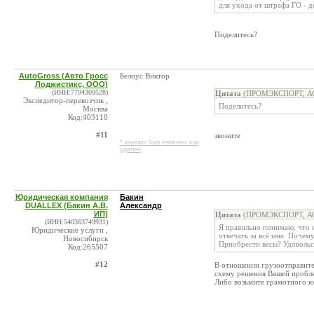
для ухода от штрафа ГО - 
Поделитесь?
AutoGross (Авто Гросс
Белоус Виктор
Лоджистикс, ООО)
(ИНН:7704309528)
Цитата
(ПРОМЭКСПОРТ, АО 
Экспедитор-перевозчик ,
Поделитесь?
Москва
Код:403110
#11
звоните
* контакт был изменен или
удален
Юридическая компания
Бакин
DUALLEX (Бакин А.В.
Александр
ИП)
Цитата
(ПРОМЭКСПОРТ, АО 
(ИНН:540363749931)
Я правильно понимаю, что и
Юридические услуги ,
отвечать за всё мне. Почем
Новосибирск
Приобрести весы? Удовольст
Код:265507
#12
В отношении грузоотправител
схему решения Вашей проблем
Либо возьмите грамотного юр