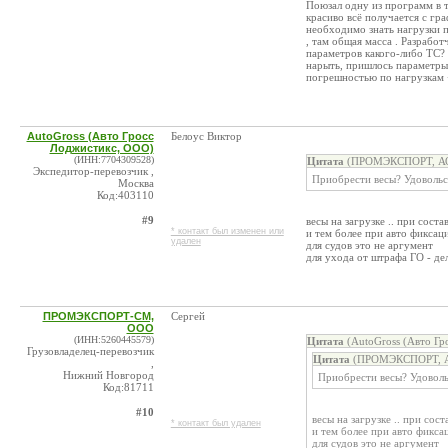
Поюзал одну из программ в 
красиво всё получается с гр
необходимо знать нагрузки п
, там общая масса . Разработ
параметров какого-либо ТС? 
нарыть, пришлось параметры 
погрешностью по нагрузкам +/
AutoGross (Авто Гросс
Белоус Виктор
Лоджистикс, ООО)
(ИНН:7704309528)
Цитата
(ПРОМЭКСПОРТ, АО 
Экспедитор-перевозчик ,
Приобрести весы? Удовольст
Москва
Код:403110
#9
весы на загрузке .. при соста
* контакт был изменен или
и тем более при авто фиксаци
удален
для судов это не аргумент
для ухода от штрафа ГО - де
ПРОМЭКСПОРТ-СМ,
Сергей
ООО
(ИНН:5260445579)
Цитата
(AutoGross (Авто Гр
Грузовладелец-перевозчик
Цитата
(ПРОМЭКСПОРТ, АО
,
Нижний Новгород
Приобрести весы? Удоволь
Код:81711
#10
весы на загрузке .. при сост
* контакт был удален
и тем более при авто фикса
для судов это не аргумент