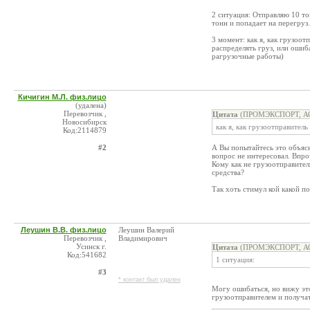
2 ситуация: Отправляю 10 то
тонн и попадает на перегруз
3 момент: как я, как грузоот
распределять груз, или ошиб
рагрузочные работы)
Кичигин М.Л. физ.лицо
(удалена)
Перевозчик ,
Цитата
(ПРОМЭКСПОРТ, АО 
Новосибирск
как я, как грузоотправител
Код:2114879
#2
А Вы попытайтесь это объясн
вопрос не интересовал. Впро
Кому как не грузоотправите
средства?
Так хоть стимул кой какой п
Леушин В.В. физ.лицо
Леушин Валерий
Перевозчик ,
Владимирович
Усинск г.
Цитата
(ПРОМЭКСПОРТ, АО 
Код:541682
1 ситуация:
#3
* контакт был удален
Могу ошибаться, но вижу это
грузоотправителем и получа