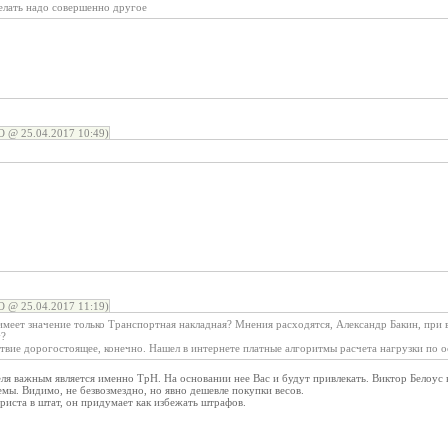
делать надо совершенно другое
@ 25.04.2017 10:49)
@ 25.04.2017 11:19)
меет значение только Транспортная накладная? Мнения расходятся, Александр Бакин, при 
у?
вие дорогостоящее, конечно. Нашел в интернете платные алгоритмы расчета нагрузки по ос
я важным является именно ТрН. На основании нее Вас и будут привлекать. Виктор Белоус 
ы. Видимо, не безвозмездно, но явно дешевле покупки весов.
иста в штат, он придумает как избежать штрафов.