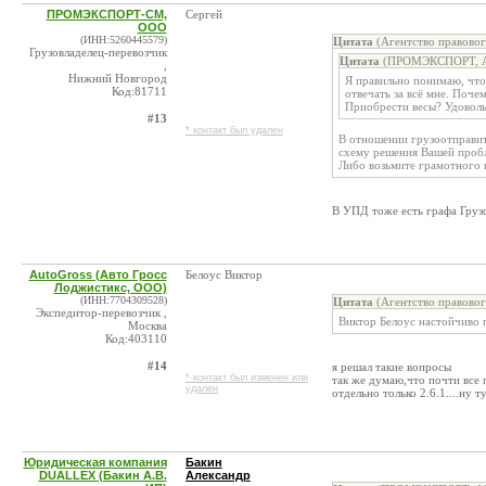
ПРОМЭКСПОРТ-СМ,
Сергей
ООО
(ИНН:5260445579)
Цитата
(Агентство правово
Грузовладелец-перевозчик
Цитата
(ПРОМЭКСПОРТ, АО
,
Нижний Новгород
Я правильно понимаю, что
Код:81711
отвечать за всё мне. Поче
Приобрести весы? Удоволь
#13
* контакт был удален
В отношении грузоотправит
схему решения Вашей пробл
Либо возьмите грамотного 
В УПД тоже есть графа Груз
AutoGross (Авто Гросс
Белоус Виктор
Лоджистикс, ООО)
(ИНН:7704309528)
Цитата
(Агентство правово
Экспедитор-перевозчик ,
Виктор Белоус настойчиво п
Москва
Код:403110
#14
я решал такие вопросы
* контакт был изменен или
так же думаю,что почти все 
удален
отдельно только 2.6.1....ну
Юридическая компания
Бакин
DUALLEX (Бакин А.В.
Александр