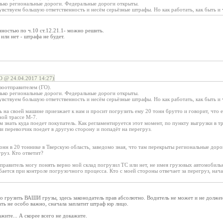
олько региональные дороги. Федеральные дороги открыты.
вствуем большую ответственность и несём серьёзные штрафы. Но как работать, как быть и 
нностью по ч.10 ст.12.21.1- можно решить.
или нет - штрафа не будет.
@ 24.04.2017 14:27)
зоотправителем (ГО).
олько региональные дороги. Федеральные дороги открыты.
вствуем большую ответственность и несём серьёзные штрафы. Но как работать, как быть и ч
ь на своей машине приезжает к нам и просит погрузить ему 20 тонн брутто и говорит, что
ной трассе М-7.
 знать куда поедет покупатель. Как регламентируется этот момент, по пункту выгрузки в 
сли перевозчик поедет в другую сторону и попадёт на перегруз.
онн в 20 тоннике в Тверскую область, заведомо зная, что там перекрыты региональные доро
груз. Кто ответит?
отправитель могу понять верно мой склад погрузил ТС или нет, не имея грузовых автомобильн
бается при контроле погрузочного процесса. Кто с моей стороны отвечает за перегруз, нача
 грузить ВАШИ грузы, здесь законодатель прав абсолютно. Водитель не может и не должен
ать не особо важно, сначала заплатит штраф юр лицо.
ажите... А скорее всего не докажите.