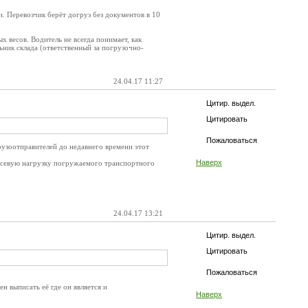
и. Перевозчик берёт догруз без документов в 10
х весов. Водитель не всегда понимает, как
ьник склада (ответственный за погрузочно-
24.04.17 11:27
Цитир. выдел.
Цитировать
Пожаловаться
грузоотправителей до недавнего времени этот
Наверх
осевую нагрузку погружаемого транспортного
24.04.17 13:21
Цитир. выдел.
Цитировать
Пожаловаться
н выписать её где он является и
Наверх