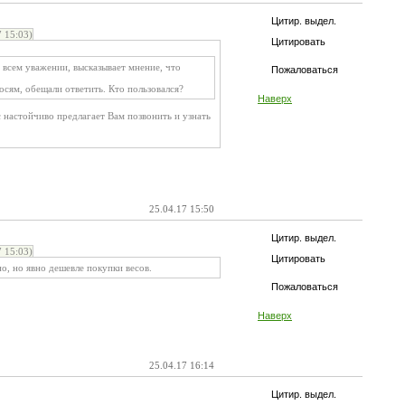
Цитир. выдел.
 15:03)
Цитировать
 всем уважении, высказывает мнение, что
Пожаловаться
сям, обещали ответить. Кто пользовался?
Наверх
 настойчиво предлагает Вам позвонить и узнать
25.04.17 15:50
Цитир. выдел.
 15:03)
Цитировать
о, но явно дешевле покупки весов.
Пожаловаться
Наверх
25.04.17 16:14
Цитир. выдел.