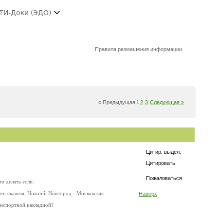
ТИ-Доки (ЭДО)
Правила размещения информации
« Предыдущая
1
2
3
Следующая »
Цитир. выдел.
Цитировать
Пожаловаться
о делать если:
едет, скажем, Нижний Новгород - Московская
Наверх
ранспортной накладной?