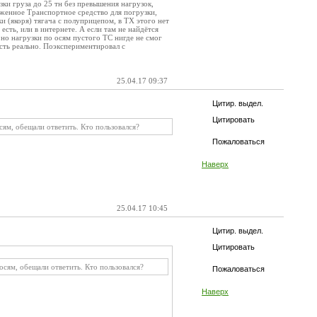
ки груза до 25 тн без превышения нагрузок,
уженное Транспортное средство для погрузки,
и (якоря) тягача с полуприцепом, в ТХ этого нет
есть, или в интернете. А если там не найдётся
 но нагрузки по осям пустого ТС нигде не смог
есть реально. Поэкспериментировал с
25.04.17 09:37
Цитир. выдел.
Цитировать
ям, обещали ответить. Кто пользовался?
Пожаловаться
Наверх
25.04.17 10:45
Цитир. выдел.
Цитировать
сям, обещали ответить. Кто пользовался?
Пожаловаться
Наверх