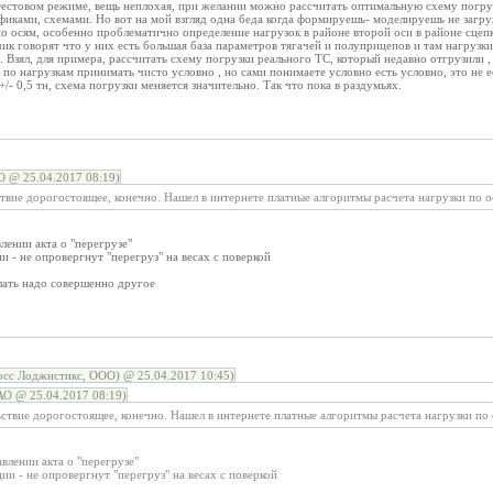
тестовом режиме, вещь неплохая, при желании можно рассчитать оптимальную схему погруз
афиками, схемами. Но вот на мой взгляд одна беда когда формируешь- моделируешь не загр
о осям, особенно проблематично определение нагрузок в районе второй оси в районе сцепк
чик говорят что у них есть большая база параметров тягачей и полуприцепов и там нагрузки 
. Взял, для примера, рассчитать схему погрузки реального ТС, который недавно отгрузили ,
по нагрузкам принимать чисто условно , но сами понимаете условно есть условно, это не 
- 0,5 тн, схема погрузки меняется значительно. Так что пока в раздумьях.
@ 25.04.2017 08:19)
вие дорогостоящее, конечно. Нашел в интернете платные алгоритмы расчета нагрузки по ос
влении акта о "перегрузе"
и - не опровергнут "перегруз" на весах с поверкой
лать надо совершенно другое
осс Лоджистикс, ООО) @ 25.04.2017 10:45)
 @ 25.04.2017 08:19)
ствие дорогостоящее, конечно. Нашел в интернете платные алгоритмы расчета нагрузки по о
авлении акта о "перегрузе"
ции - не опровергнут "перегруз" на весах с поверкой