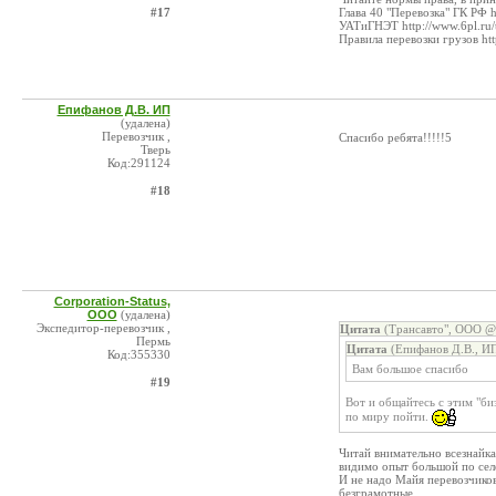
#17
Глава 40 "Перевозка" ГК РФ h
УАТиГНЭТ http://www.6pl.ru/t
Правила перевозки грузов htt
Епифанов Д.В. ИП
(удалена)
Перевозчик ,
Спасибо ребята!!!!!5
Тверь
Код:291124
#18
Corporation-Status,
ООО
(удалена)
Экспедитор-перевозчик ,
Цитата
(Трансавто", ООО @ 
Пермь
Цитата
(Епифанов Д.В., ИП
Код:355330
Вам большое спасибо
#19
Вот и общайтесь с этим "би
по миру пойти.
Читай внимательно всезнайка
видимо опыт большой по сел
И не надо Майя перевозчиков
безграмотные.