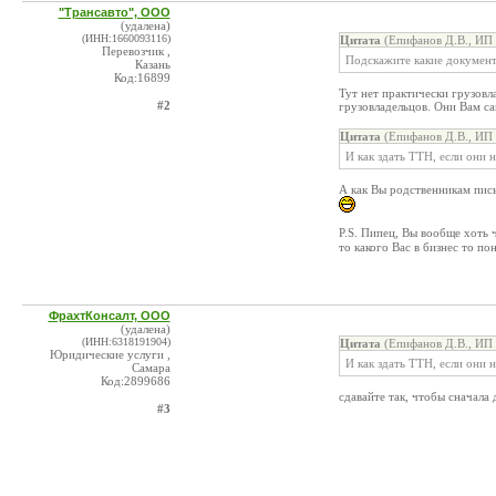
"Трансавто", ООО
(удалена)
(ИНН:1660093116)
Цитата
(Епифанов Д.В., ИП 
Перевозчик ,
Подскажите какие документ
Казань
Код:16899
Тут нет практически грузовл
#2
грузовладельцов. Они Вам са
Цитата
(Епифанов Д.В., ИП 
И как здать ТТН, если они 
А как Вы родственникам пис
P.S. Пипец, Вы вообще хоть 
то какого Вас в бизнес то по
ФрахтКонсалт, ООО
(удалена)
(ИНН:6318191904)
Цитата
(Епифанов Д.В., ИП 
Юридические услуги ,
И как здать ТТН, если они 
Самара
Код:2899686
сдавайте так, чтобы сначала 
#3