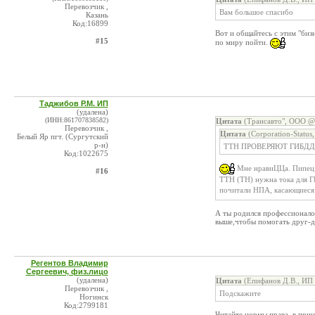
Перевозчик ,
Вам большое спасибо
Казань
Код:16899
Вот и общайтесь с этим "биз
#15
по миру пойти.
Таджибов Р.М. ИП
(удалена)
(ИНН:861707838582)
Цитата
(Трансавто", ООО @ 
Перевозчик ,
Цитата
(Corporation-Statu
Белый Яр пгт. (Сургутский
р-н)
ТТН ПРОВЕРЯЮТ ГИБДД
Код:1022675
Мне нравиЦЦа. Пипец п
#16
ТТН (ТН) нужна тока для Г
почитали НПА, касающиеся
А ты родился профессионалом
выше,чтобы помогать друг-др
Регентов Владимир
Сергеевич, физ.лицо
(удалена)
Цитата
(Епифанов Д.В., ИП 
Перевозчик ,
Подскажите
Ногинск
Код:2799181
Читайте нормы права, в прин