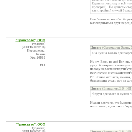
Едеш на погрузку и всё, там
проверяй) . По деньгам ста
кату, крайний случай безнал
Вам большое спасибо. Форум
выпендриваться друг перед 
"Трансавто", ООО
(удалена)
(ИНН:1660093116)
Цитата
(Corporation-Status,
Перевозчик ,
она нужна только для полу
Казань
Код:16899
Ну-ну. Если, не дай Бог, вы,
#14
урну. А отправитель/получат
поводу недостачи/порчи/утер
расчитаться с отправителем/
P.S. Учите матчасть, юноша, 
бизнесмены стали, вот из-за 
Цитата
(Епифанов Д.В., ИП 
Форум для этого и нужен ч
Нужен для того, чтобы помог
почитывает, а для таких "пре
"Трансавто", ООО
(удалена)
(ИНН:1660093116)
Цитата
(Епифанов Д.В., ИП 