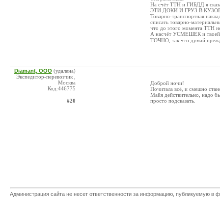
На счёт ТТН и ГИБДД я с
ЭТИ ДОКИ И ГРУЗ В КУЗ
Товарно-транспортная накла
списать товарно-материальны
что до этого момента ТТН не
А насчёт УСМЕШЕК и твоей
ТОЧНО, так что думай прежде
Diamant, ООО
(удалена)
Экспедитор-перевозчик ,
Москва
Доброй ночи!
Код:446775
Почитала всё, и смешно стан
Майя действительно, надо быт
#20
просто подсказать.
Администрация сайта не несет ответственности за информацию, публикуемую в ф