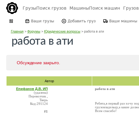
Грузы
Поиск грузов
Машины
Поиск машин
Грузо
Ваши грузы
Добавить груз
Ваши машины
Главная
>
Форумы
>
Юридические вопросы
>
работа в ати
работа в ати
Обсуждение закрыто.
Автор
Епифанов Д.В. ИП
работа в ати
(удалена)
Перевозчик ,
Тверь
Ребята,в первый раз хочу п
Код:291124
грузовладельцу,а какие долже
Всем спасибо!
#1