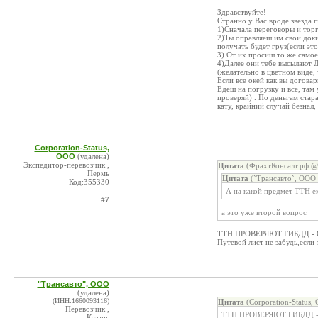
Здравствуйте!
Странно у Вас вроде звезда п
1)Сначала переговоры и торг
2)Ты оправляеш им свои док
получать будет груз(если это
3) От их просиш то же самое
4)Далее они тебе высылают Д
(желательно в цветном виде,
Если все окей как вы догова
Едеш на погрузку и всё, там 
проверяй) . По деньгам стар
кату, крайний случай безнал,
Corporation-Status,
ООО
(удалена)
Экспедитор-перевозчик ,
Цитата
(ФрахтКонсалт.рф @ 
Пермь
Цитата
(`Трансавто`, ООО 
Код:355330
А на какой предмет ТТН ем
#7
а это уже второй вопрос
ТТН ПРОВЕРЯЮТ ГИБДД -
Путевой лист не забудь,есл
"Трансавто", ООО
(удалена)
(ИНН:1660093116)
Цитата
(Corporation-Status,
Перевозчик ,
ТТН ПРОВЕРЯЮТ ГИБДД 
Казань