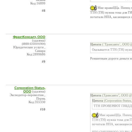
Код:16899
Мне нравиЦЦа. Пипец по
#8
ТТН (ТН) нужна тока для ГИ
почитали НПА, касающиеся 
ФрахтКонсалт, ООО
(удалена)
(ИНН:6318191904)
Цитата
(`Трансавто`, ООО @
Юридические услуги ,
Оказывается ТТН (ТН) нужн
Самара
Код:2899686
Романтикам дороги деньги 
#9
Corporation-Status,
ООО
(удалена)
Экспедитор-перевозчик ,
Цитата
(Трансавто", ООО @ 
Пермь
Цитата
(Corporation-Statu
Код:355330
ТТН ПРОВЕРЯЮТ ГИБДД
#10
Мне нравиЦЦа. Пипец п
ТТН (ТН) нужна тока для Г
почитали НПА, касающиеся