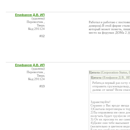
Епифанов Д.В. ИП
(удалена)
Перевозчик ,
Работал и работаю с постоян
Тверь
доверок).В этой фирме стали
Код:291124
который может помочь, пишит
место на форумах ДОМа 2.)))
#12
Епифанов Д.В. ИП
(удалена)
Перевозчик ,
Цитата
(Corporation-Status,
Тверь
Цитата
(Епифанов Д.В., ИП
Код:291124
Ребята,в первый раз хочу
#13
отправить грузовладельцу,
далеко от меня? Всем спас
Здравствуйте!
Странно у Вас вроде звезда 
1)Сначала переговоры и тор
2)Ты оправляеш им свои до
получать будет груз(если эт
3) От их просиш то же само
4)Далее они тебе высылают 
(желательно в цветном виде
Если все окей как вы догов