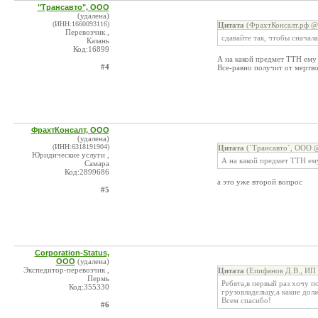
"Трансавто", ООО
(удалена)
(ИНН:1660093116)
Цитата
(ФрахтКонсалт.рф @ 
Перевозчик ,
сдавайте так, чтобы сначал
Казань
Код:16899
А на какой предмет ТТН ему 
#4
Все-равно получит от мертв
ФрахтКонсалт, ООО
(удалена)
(ИНН:6318191904)
Цитата
(`Трансавто`, ООО @
Юридические услуги ,
А на какой предмет ТТН ему
Самара
Код:2899686
а это уже второй вопрос
#5
Corporation-Status,
ООО
(удалена)
Экспедитор-перевозчик ,
Цитата
(Епифанов Д.В., ИП 
Пермь
Ребята,в первый раз хочу 
Код:355330
грузовладельцу,а какие дол
Всем спасибо!
#6