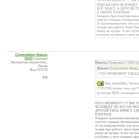
ЧТО СМЕШНОГО ??? ВЫ 
ПОДСКАЗАТЬ ЧЕЛОВЕКУ
ВСЁ ЗНАЕТ, А ДРУГОЙ 
У ОБОИХ ПЛАТНАЯ.
Товарно-транспортная накл
списать товарно-материальн
А грузоперевозчику она ну
только при работе через ба
нахер не нужна. А вот путе
нологов, особенно у кого 
Corporation-Status,
ООО
(удалена)
Экспедитор-перевозчик ,
Цитата
(Трансавто", ООО @ 
Пермь
Цитата
(Corporation-Statu
Код:355330
ТТН ПРОВЕРЯЮТ ГИБДД
#11
Мне нравиЦЦа. Пипец п
ТТН (ТН) нужна тока для Г
почитали НПА, касающиеся
ЧТО СМЕШНОГО ??? ВЫ Т
ЧЕЛОВЕКУ НЕ КТО НЕ МО
ДРУГОЙ ТИПА ЮРИСТ..СМ
ПЛАТНАЯ.
Товарно-транспортная накла
списать товарно-материальны
А грузоперевозчику она нуж
только при работе через банк
нахер не нужна. А вот путев
особенно у кого машина офо