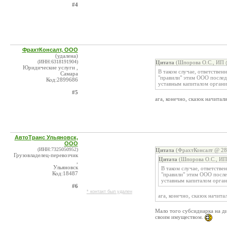
#4
ФрахтКонсалт, ООО
(удалена)
(ИНН:6318191904)
Цитата
(Шпорова О.С., ИП @
Юридические услуги ,
В таком случае, ответственн
Самара
"правили" этим ООО после
Код:2899686
уставным капиталом органи
#5
ага, конечно, сказок начитал
АвтоТранс Ульяновск,
ООО
(ИНН:7325050952)
Цитата
(ФрахтКонсалт @ 28.
Грузовладелец-перевозчик
Цитата
(Шпорова О.С., ИП
,
Ульяновск
В таком случае, ответствен
Код:18487
"правили" этим ООО посл
уставным капиталом орган
#6
* контакт был удален
ага, конечно, сказок начита
Мало того субсидиарка на ди
своим имуществом.