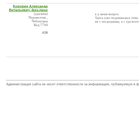
Коровин Александр
Витальевич, физ.лицо
(удалена)
а у меня вопрос.
Перевозчик ,
Здесь уже поднималась тема 
Чебоксары
не с посредника, а с грузоо
Код:7744
#20
Администрация сайта не несет ответственности за информацию, публикуемую в ф