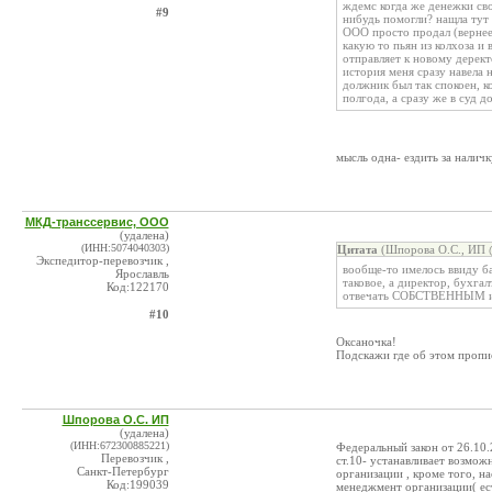
ждемс когда же денежки сво
#9
нибудь помогли? нащла тут
ООО просто продал (вернее
какую то пьян из колхоза и 
отправляет к новому дерект
история меня сразу навела 
должник был так спокоен, к
полгода, а сразу же в суд д
мысль одна- ездить за наличк
МКД-транссервис, ООО
(удалена)
(ИНН:5074040303)
Цитата
(Шпорова О.С., ИП @
Экспедитор-перевозчик ,
вообще-то имелось ввиду ба
Ярославль
таковое, а директор, бухга
Код:122170
отвечать СОБСТВЕННЫМ иму
#10
Оксаночка!
Подскажи где об этом пропис
Шпорова О.С. ИП
(удалена)
(ИНН:672300885221)
Федеральный закон от 26.10.
Перевозчик ,
ст.10- устанавливает возмож
Санкт-Петербург
организации , кроме того, н
Код:199039
менеджмент организации( ест