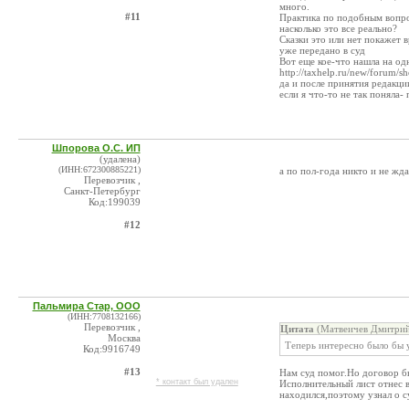
много.
#11
Практика по подобным вопро
насколько это все реально?
Сказки это или нет покажет в
уже передано в суд
Вот еще кое-что нашла на од
http://taxhelp.ru/new/forum/
да и после принятия редакц
если я что-то не так поняла-
Шпорова О.С. ИП
(удалена)
(ИНН:672300885221)
а по пол-года никто и не жда
Перевозчик ,
Санкт-Петербург
Код:199039
#12
Пальмира Стар, ООО
(ИНН:7708132166)
Перевозчик ,
Цитата
(Матвеичев Дмитрий
Москва
Теперь интересно было бы 
Код:9916749
#13
Нам суд помог.Но договор б
* контакт был удален
Исполнительный лист отнес 
находился,поэтому узнал о су