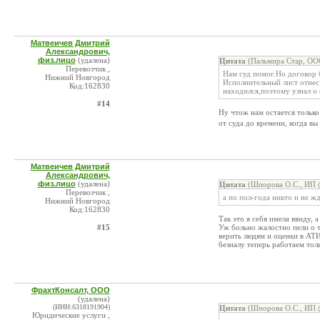
Матвеичев Дмитрий
Александрович,
физ.лицо
(удалена)
Цитата
(Пальмира Стар, ОО
Перевозчик ,
Нам суд помог.Но договор 
Нижний Новгород
Исполнительный лист отнес
Код:162830
находился,поэтому узнал о 
#14
Ну чтож нам остается только 
от суда до времени, когда вы
Матвеичев Дмитрий
Александрович,
физ.лицо
(удалена)
Цитата
(Шпорова О.С., ИП @
Перевозчик ,
а по пол-года никто и не жд
Нижний Новгород
Код:162830
Так это я себя имела ввиду, а
#15
Уж больно жалостно пели о т
верить людям и оценки в АТИ
безналу теперь работаем тол
ФрахтКонсалт, ООО
(удалена)
(ИНН:6318191904)
Цитата
(Шпорова О.С., ИП @
Юридические услуги ,