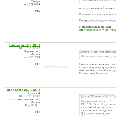
ответственность несет и со
Самара
Код:2899686
осталось только найти его 
#16
Возможность возложения отве
Почитайте тут, может помо
Прикрепленные файлы:
ответственность участника
Пальмира Стар, ООО
(ИНН:7708132166)
Перевозчик ,
Цитата
(Матвеичев Дмитрий
Москва
Не подскажите сколько ушло
Код:9916749
#17
Подали заявление-назначили 
* контакт был удален
второе,непришел.присудили б
котором был рабочий счет д
Итого около 2 месяцев
Дали Карго Лайн, ООО
(удалена)
(ИНН:7704706490)
Цитата
(Шпорова О.С., ИП @
Экспедитор-перевозчик ,
Федеральный закон от 26.1
Москва
19.07.2007), ст.10- устана
Код:105001
учредителей организации , 
директоров и менеджмент ор
#18
Ньюансов очень много.