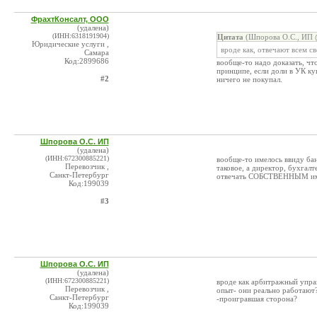
ФрахтКонсалт, ООО
(удалена)
(ИНН:6318191904)
Цитата
(Шпорова О.С., ИП @
Юридические услуги ,
вроде как, отвечают всем св
Самара
Код:2899686
вообще-то надо доказать, чт
принципе, если доли в УК ку
#2
ничего не покупал.
Шпорова О.С. ИП
(удалена)
(ИНН:672300885221)
вообще-то имелось ввиду бан
Перевозчик ,
таковое, а директор, бухгалт
Санкт-Петербург
отвечать СОБСТВЕННЫМ имущ
Код:199039
#3
Шпорова О.С. ИП
(удалена)
(ИНН:672300885221)
вроде как арбитражный упра
Перевозчик ,
опыт- они реально работают?
Санкт-Петербург
-проигравшая сторона?
Код:199039