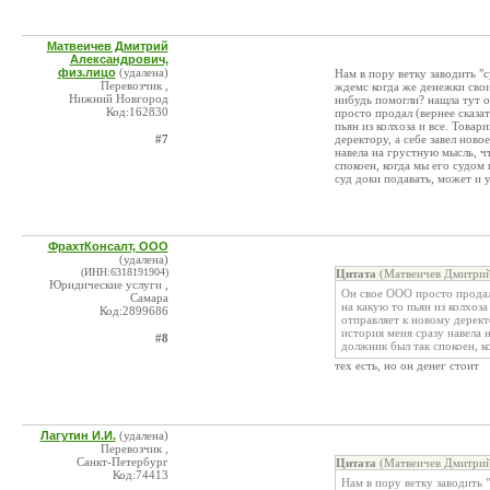
Матвеичев Дмитрий
Александрович,
физ.лицо
(удалена)
Нам в пору ветку заводить "
Перевозчик ,
ждемс когда же денежки свои
Нижний Новгород
нибудь помогли? нащла тут 
Код:162830
просто продал (вернее сказа
пьян из колхоза и все. Товар
#7
деректору, а себе завел нов
навела на грустную мысль, ч
спокоен, когда мы его судом 
суд доки подавать, может и 
ФрахтКонсалт, ООО
(удалена)
(ИНН:6318191904)
Цитата
(Матвеичев Дмитрий
Юридические услуги ,
Он свое ООО просто продал
Самара
на какую то пьян из колхоза
Код:2899686
отправляет к новому дерект
история меня сразу навела 
#8
должник был так спокоен, к
тех есть, но он денег стоит
Лагутин И.И.
(удалена)
Перевозчик ,
Санкт-Петербург
Цитата
(Матвеичев Дмитрий
Код:74413
Нам в пору ветку заводить 