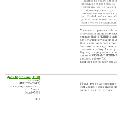
Практика по подобным вопр
насколько это все реально?
Сказки это или нет покажет
есть) уже передано в суд
Вот еще кое-что нашла на о
http://taxhelp.ru/new/forum
да и после принятия редак
если я что-то не так поняла
У меня есть практика работы
ответственность практически
привели НАМЕРЕННЫЕ действ
для исполнения указания (бу
Я однажды попробовал такой 
банкротство на пару дней ра
оплачивать работу АУ, в слу
Короче, говоря русским, пон
причине ЗЛОНАМЕРЕННЫХ дей
оплатить работу АУ.
Если кого интересуют любые 
Дали Карго Лайн, ООО
(удалена)
(ИНН:7704706490)
PS если кто то уже взял крас
Экспедитор-перевозчик ,
ним можно, и даже нужно под
Москва
спиной вам ниче не грозит.
Код:105001
#19