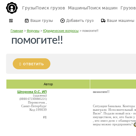
Грузы
Поиск грузов
Машины
Поиск машин
Грузо
Ваши грузы
Добавить груз
Ваши машины
Главная
>
Форумы
>
Юридические вопросы
>
помогите!!
помогите!!
ОТВЕТИТЬ
Автор
Шпорова О.С. ИП
помогите!!
(удалена)
(ИНН:672300885221)
Перевозчик ,
Санкт-Петербург
Ситуация банальна. Контора 
Код:199039
выиграли. Исполнительный ли
Васю". Подали новый иск - п
имуществом, все, кто были у
#1
, кто имел дело с обанкрочив
меры можно предпринять?