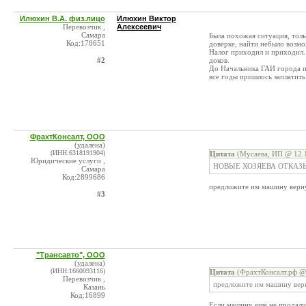
Илюхин В.А. физ.лицо
Илюхин Виктор
Перевозчик ,
Алексеевич
Самара
Была похожая ситуация, толь
Код:178651
доверке, найти небыло возм
Налог приходил и приходил.
#2
доков.
До Начальника ГАИ города пр
все годы пришлось заплатить
ФрахтКонсалт, ООО
(удалена)
(ИНН:6318191904)
Цитата
(Мусаева, ИП @ 12.1
Юридические услуги ,
НОВЫЕ ХОЗЯЕВА ОТКАЗ
Самара
Код:2899686
предложите им машину верн
#3
"Трансавто", ООО
(удалена)
(ИНН:1660093116)
Цитата
(ФрахтКонсалт.рф @ 
Перевозчик ,
предложите им машину вер
Казань
Код:16899
Если машину еще не продали