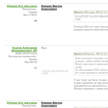
Илюхин В.А. физ.лицо
Илюхин Виктор
Перевозчик ,
Алексеевич
Самара
Цитата
(Мусаева, ИП @ 12.1
Код:178651
И В ИТОГЕ НАЛОГОВАЯ П
ТЫС
#6
Господа! Вот по этим строчк
доверка пишется максимум н
Козлов Александр
Вера
Владимирович, ИП
(ИНН:166102376325)
Цитата
(Илюхин , ИП @ 12.1
Экспедитор-перевозчик ,
Была похожая ситуация, тол
Казань
доверке, найти небыло воз
Код:68256
Налог приходил и приходил
доков.
#7
До Начальника ГАИ города 
* контакт был изменен или
все годы пришлось заплатит
удален
У нас тоже так было, только
только заявление на имя нач
документов на автомобиль у 
(Налоги пришлось самим опл
Илюхин В.А. физ.лицо
Илюхин Виктор
Перевозчик ,
Алексеевич