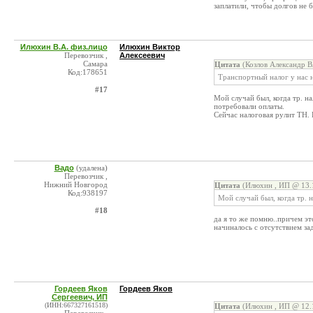
заплатили, чтобы долгов не 
Илюхин В.А. физ.лицо
Илюхин Виктор
Перевозчик ,
Алексеевич
Самара
Цитата
(Козлов Александр В
Код:178651
Транспортный налог у нас н
#17
Мой случай был, когда тр. 
потребовали оплаты.
Сейчас налоговая рулит ТН. 
Вадо
(удалена)
Перевозчик ,
Нижний Новгород
Цитата
(Илюхин , ИП @ 13.1
Код:938197
Мой случай был, когда тр. 
#18
да я то же помню..причем это
начиналось с отсутствием з
Гордеев Яков
Гордеев Яков
Сергеевич, ИП
(ИНН:667327161518)
Цитата
(Илюхин , ИП @ 12.1