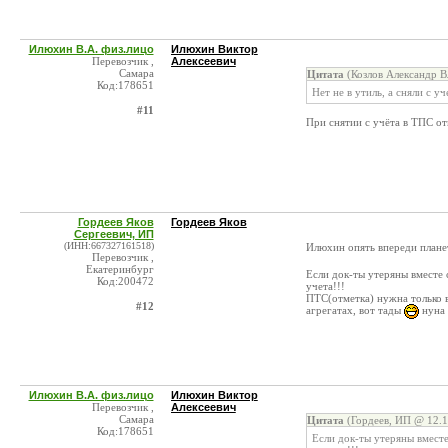
Илюхин В.А. физ.лицо
Илюхин Виктор
Перевозчик ,
Алексеевич
Самара
Цитата
(Козлов Александр В
Код:178651
Нет не в утиль, а сняли с уч
#11
При снятии с учёта в ТПС от
Гордеев Яков
Гордеев Яков
Сергеевич, ИП
(ИНН:667327161518)
Илюхин опять впереди плане
Перевозчик ,
Екатеринбург
Если док-ты утеряны вместе 
Код:200472
учета!!!
ПТС(отметка) нужна только 
#12
агрегатах, вот тады
нуна 
Илюхин В.А. физ.лицо
Илюхин Виктор
Перевозчик ,
Алексеевич
Самара
Цитата
(Гордеев, ИП @ 12.1
Код:178651
Если док-ты утеряны вместе