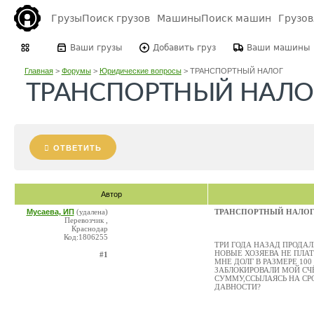
Грузы
Поиск грузов
Машины
Поиск машин
Грузо
Ваши грузы
Добавить груз
Ваши машины
Главная
>
Форумы
>
Юридические вопросы
>
ТРАНСПОРТНЫЙ НАЛОГ
ТРАНСПОРТНЫЙ НАЛО
ОТВЕТИТЬ
Автор
Мусаева, ИП
(удалена)
ТРАНСПОРТНЫЙ НАЛО
Перевозчик ,
Краснодар
Код:1806255
ТРИ ГОДА НАЗАД ПРОДАЛ
НОВЫЕ ХОЗЯЕВА НЕ ПЛА
#1
МНЕ ДОЛГ В РАЗМЕРЕ 100
ЗАБЛОКИРОВАЛИ МОЙ СЧ
СУММУ,ССЫЛАЯСЬ НА СР
ДАВНОСТИ?