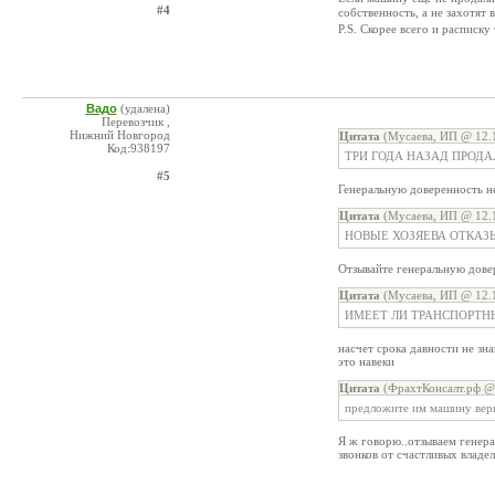
#4
собственность, а не захотят в
P.S. Скорее всего и расписку
Вадо
(удалена)
Перевозчик ,
Нижний Новгород
Цитата
(Мусаева, ИП @ 12.1
Код:938197
ТРИ ГОДА НАЗАД ПРОД
#5
Генеральную доверенность не
Цитата
(Мусаева, ИП @ 12.1
НОВЫЕ ХОЗЯЕВА ОТКАЗ
Отзывайте генеральную довер
Цитата
(Мусаева, ИП @ 12.1
ИМЕЕТ ЛИ ТРАНСПОРТН
насчет срока давности не зн
это навеки
Цитата
(ФрахтКонсалт.рф @ 
предложите им машину вер
Я ж говорю..отзываем генер
звонков от счастливых владе