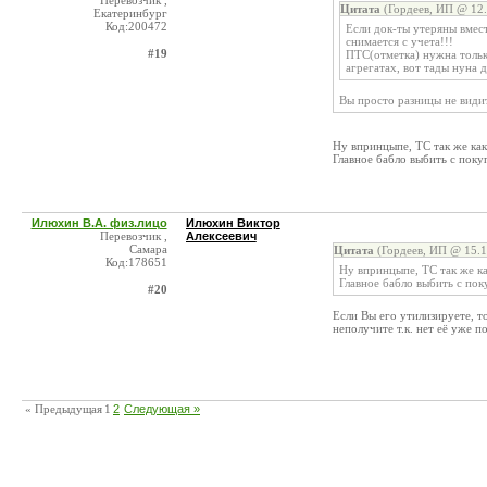
Перевозчик ,
Цитата
(Гордеев, ИП @ 12.
Екатеринбург
Код:200472
Если док-ты утеряны вмест
снимается с учета!!!
#19
ПТС(отметка) нужна тольк
агрегатах, вот тады нуна д
Вы просто разницы не видит
Ну впринцыпе, ТС так же как 
Главное бабло выбить с покуп
Илюхин В.А. физ.лицо
Илюхин Виктор
Перевозчик ,
Алексеевич
Самара
Цитата
(Гордеев, ИП @ 15.1
Код:178651
Ну впринцыпе, ТС так же ка
Главное бабло выбить с поку
#20
Если Вы его утилизируете, т
неполучите т.к. нет её уже п
« Предыдущая
1
2
Следующая »