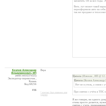
заплатить ТН за все годы. Э
Вить..тут может такой вариа
переоформили авто на себя.
так же продаже и техосомот
Козлов Александр
Вера
Владимирович, ИП
(ИНН:166102376325)
Цитата
(Илюхин , ИП @ 12.1
Экспедитор-перевозчик ,
Цитата
(Козлов Александр 
Казань
Код:68256
Нет не в утиль, а сняли с у
#16
При снятии с учёта в ТПС о
* контакт был изменен или
удален
Я же говорю, ни одного доку
очень просто делается, нуже
снятии с учета, прекращении