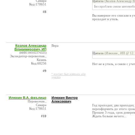
Самара
Цитата
(Козлов Александр В
Код:178651
Без проблем сняли автомоби
#8
Вы наверное его списали в ут
проходит в утиль.
Козлов Александр
Вера
Владимирович, ИП
(ИНН:166102376325)
Цитата
(Илюхин , ИП @ 12.1
Экспедитор-перевозчик ,
Казань
Код:68256
Нет не в утиль, а сняли с уче
#9
* контакт был изменен или
удален
Илюхин В.А. физ.лицо
Илюхин Виктор
Перевозчик ,
Алексеевич
Самара
Год приходит, два приходит, 
Код:178651
переоформить до этого срока
Прошло 3 года, срок доверен
#10
Ждать больше нечего...