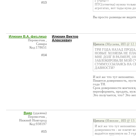
с учета!!!
#13
ПТС(отметка) нужна только
агрегатах, вот тады нуна до
Вы просто разницы не видите
Илюхин В.А. физ.лицо
Илюхин Виктор
Перевозчик ,
Алексеевич
Самара
Цитата
(Мусаева, ИП @ 12.1
Код:178651
ТРИ ГОДА НАЗАД ПРОДА
НОВЫЕ ХОЗЯЕВА НЕ ПЛА
#14
МНЕ ДОЛГ В РАЗМЕРЕ 10
ЗАБЛОКИРОВАЛИ МОЙ С
СУММУ,ССЫЛАЯСЬ НА С
ДАВНОСТИ?
И всё же что тут непонятно.
Пишется доверенность, пусть 
года ТН.
Срок доверенности кончился,
переоформить, продать, нужн
Это получается, что? Это неп
Вадо
(удалена)
Перевозчик ,
Нижний Новгород
Цитата
(Илюхин , ИП @ 13.1
Код:938197
И всё же что тут непонятно
доверенности - не платят в
#15
выдаётся максимум на 3 год