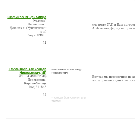
Шафиков Р.Р. физ.лицо
(удалена)
Перевозчик ,
смотрите УАТ, и Ваш догово
Кунашак с. (Кунашакский
А Из опыта, фирму которая к
р-н)
Код:2509800
#2
Емельянов Александр
емельянов александр
Николаевич, ИП
николаевич
(ИНН:434100152340)
Вот так мы перевозчики не х
Перевозчик ,
что я простоял день ( не по
Кирово-Чепецк
Код:211848
#3
* контакт был изменен или
удален