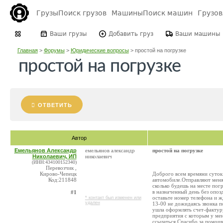
Грузы
Поиск грузов
Машины
Поиск машин
Грузо
Ваши грузы
Добавить груз
Ваши машины
Главная
>
Форумы
>
Юридические вопросы
>
простой на погрузке
простой на погрузке
ОТВЕТИТЬ
Автор
Емельянов Александр
емельянов александр
простой на погрузке
Николаевич, ИП
николаевич
(ИНН:434100152340)
Перевозчик ,
Кирово-Чепецк
Доброго всем времяни суток
Код:211848
автомобиле.Отправляют меня 
сколько будешь на месте пог
в назначенный день без опоз
#1
оставьте номер телефона и ж
* контакт был изменен или
удален
13-00 не дожидаясь звонка п
ушла оформлять счет-фактуру
предприятия с которым у ме
ссылаться.Спасибо за помощ