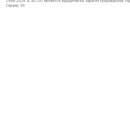
1998-2026
© ATI.SU является юридически зарегистрированной то
Сервер
30