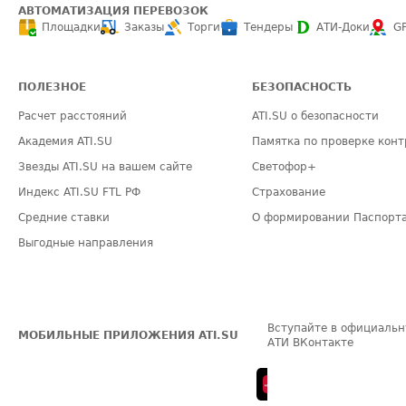
АВТОМАТИЗАЦИЯ ПЕРЕВОЗОК
Площадки
Заказы
Торги
Тендеры
АТИ-Доки
G
ПОЛЕЗНОЕ
БЕЗОПАСНОСТЬ
Расчет расстояний
ATI.SU о безопасности
Академия ATI.SU
Памятка по проверке конт
Звезды ATI.SU на вашем сайте
Светофор+
Индекс ATI.SU FTL РФ
Страхование
Средние ставки
О формировании Паспорт
Выгодные направления
Вступайте в официальн
МОБИЛЬНЫЕ ПРИЛОЖЕНИЯ ATI.SU
АТИ ВКонтакте