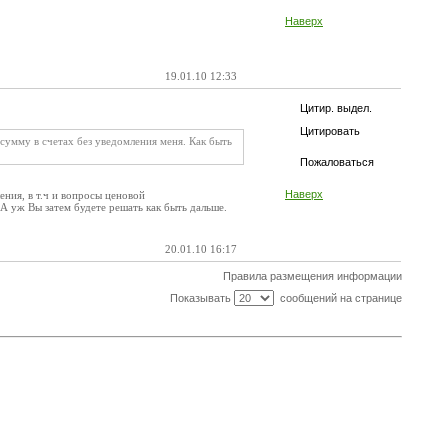
Наверх
19.01.10 12:33
Цитир. выдел.
Цитировать
умму в счетах без уведомления меня. Как быть
Пожаловаться
Наверх
ния, в т.ч и вопросы ценовой
А уж Вы затем будете решать как быть дальше.
20.01.10 16:17
Правила размещения информации
Показывать
сообщений на странице