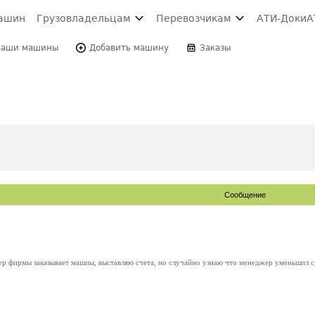
ашин
Грузовладельцам
Перевозчикам
АТИ-Доки
А
Ваши машины
Добавить машину
Заказы
Сообщение
р фирмы заказывает машиы, выставляю счета, но случайно узнаю что менеджер уменьшил су