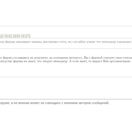
@ 19.01.2010 10:27)
ер фирмы заказывает машиы, выставляю счета, но случайно узнаю что менеджер уменьшил с
 фирме,сославшись на документ, на основании которого, Вы с фирмой строите свои отноше
водство фирмы не знает, что творит менеджер. А если знает, то выдаст Вам аргументацию. 
оруме, и ее мнение может не совпадать с мнением авторов сообщений.