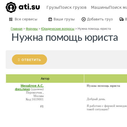
Грузы
Поиск грузов
Машины
Поиск м
Все сервисы
Ваши грузы
Добавить груз
Главная
>
Форумы
>
Юридические вопросы
>
Нужна помощь юриста
Нужна помощь юриста
ОТВЕТИТЬ
Автор
Михайлов А.С.
Нужна помощь юриста
физ.лицо
(удалена)
Перевозчик ,
Москва
Добрый день.
Код:1619001
Я работаю с фирмой менедже
#1
такой ситуации?