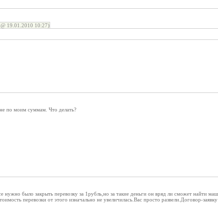
@ 19.01.2010 10:27)
не по моим суммам. Что делать?
 нужно было закрыть перевозку за 1рубль,но за такие деньги он вряд ли сможет найти маш
стоимость перевозки от этого изначально не увеличилась.Вас просто развели.Договор-заявку