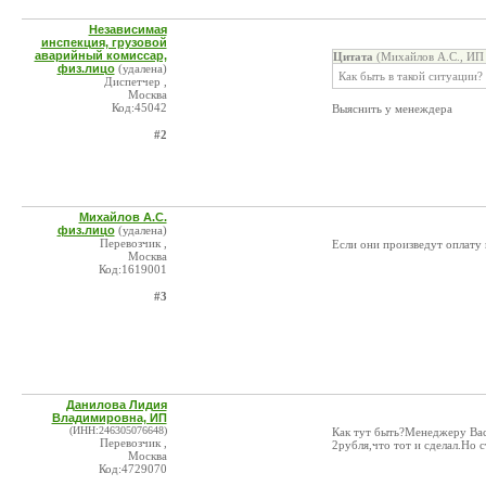
Независимая
инспекция, грузовой
аварийный комиссар,
Цитата
(Михайлов А.С., ИП 
физ.лицо
(удалена)
Как быть в такой ситуации?
Диспетчер ,
Москва
Код:45042
Выяснить у менеждера
#2
Михайлов А.С.
физ.лицо
(удалена)
Перевозчик ,
Если они произведут оплату 
Москва
Код:1619001
#3
Данилова Лидия
Владимировна, ИП
(ИНН:246305076648)
Как тут быть?Менеджеру Васе
Перевозчик ,
2рубля,что тот и сделал.Но 
Москва
Код:4729070