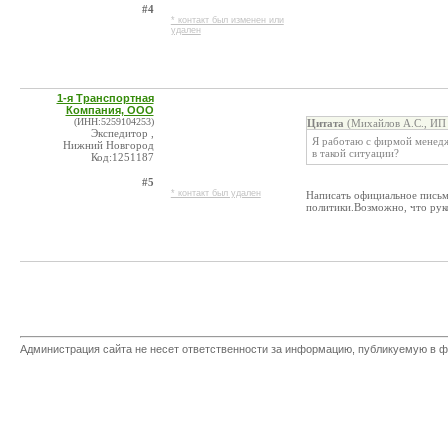
#4
* контакт был изменен или
удален
1-я Транспортная
Компания, ООО
(ИНН:5259104253)
Цитата
(Михайлов А.С., ИП 
Экспедитор ,
Я работаю с фирмой менедж
Нижний Новгород
в такой ситуации?
Код:1251187
#5
* контакт был удален
Написать официальное письмо
политики.Возможно, что руко
Администрация сайта не несет ответственности за информацию, публикуемую в ф