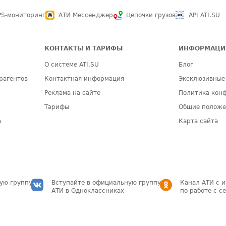
PS-мониторинг
АТИ Мессенджер
Цепочки грузов
API ATI.SU
КОНТАКТЫ И ТАРИФЫ
ИНФОРМАЦИ
О системе ATI.SU
Блог
рагентов
Контактная информация
Эксклюзивные
Реклама на сайте
Политика кон
Тарифы
Общие полож
а
Карта сайта
ую группу
Вступайте в официальную группу
Канал АТИ с 
АТИ в Одноклассниках
по работе с с