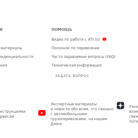
Я
ПОМОЩЬ
Видео по работе с ATI.SU
 материалы
Полезное по перевозкам
фиденциальности
Часто задаваемые вопросы (FAQ)
ения
Техническая информация
ЗАДАТЬ ВОПРОС
Экспертные материалы
Узна
и новости обо всем, что связано
инструкциями
возм
с автомобильными
ервисом
свеж
грузоперевозками, на нашем
логи
Дзене