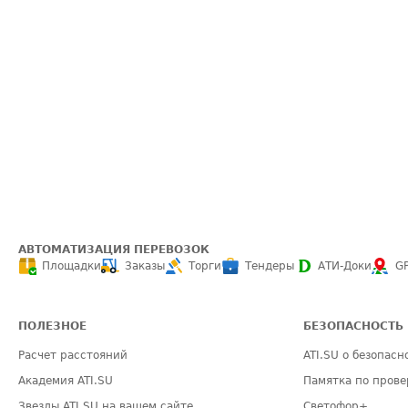
АВТОМАТИЗАЦИЯ ПЕРЕВОЗОК
Площадки
Заказы
Торги
Тендеры
АТИ-Доки
G
ПОЛЕЗНОЕ
БЕЗОПАСНОСТЬ
Расчет расстояний
ATI.SU о безопасн
Академия ATI.SU
Памятка по прове
Звезды ATI.SU на вашем сайте
Светофор+