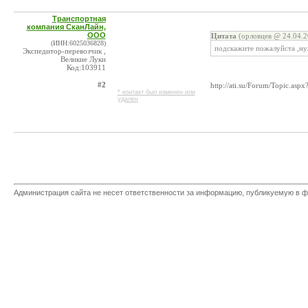
Транспортная
компания СканЛайн,
ООО
Цитата
(орловцев @ 24.04.2
(ИНН:6025036828)
подскажите пожалуйста ,ну
Экспедитор-перевозчик ,
Великие Луки
Код:103911
#2
http://ati.su/Forum/Topic.a
* контакт был изменен или
удален
Администрация сайта не несет ответственности за информацию, публикуемую в ф