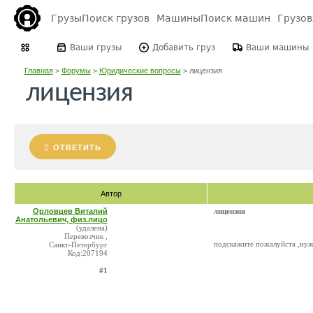
Грузы
Поиск грузов
Машины
Поиск машин
Грузо
Ваши грузы
Добавить груз
Ваши машины
Главная
>
Форумы
>
Юридические вопросы
>
лицензия
лицензия
ОТВЕТИТЬ
Автор
Орловцев Виталий
лицензия
Анатольевич, физ.лицо
(удалена)
Перевозчик ,
подскажите пожалуйста ,нуж
Санкт-Петербург
Код:207194
#1