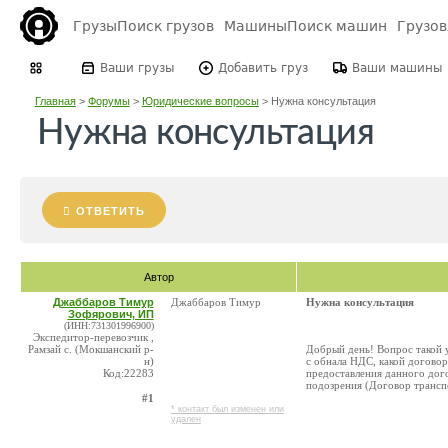
Грузы
Поиск грузов
Машины
Поиск машин
Грузо
Ваши грузы
Добавить груз
Ваши машины
Главная
>
Форумы
>
Юридические вопросы
>
Нужна консультация
Нужна консультация
ОТВЕТИТЬ
Автор
Джаббаров Тимур
Джаббаров Тимур
Нужна консультация
Зофярович, ИП
(ИНН:731301996900)
Экспедитор-перевозчик ,
Рамзай с. (Мокшанский р-
Добрый день! Вопрос такой 
н)
с обнала НДС, какой договор
Код:22283
предоставления данного дого
подозрения (Договор трансп
#1
* контакт был изменен или
удален