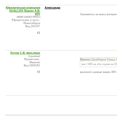
Юридическая компания
Александр
DUALLEX (Бакин А.В.
ИП)
Запишитесь на консультацию 
(ИНН:540363749931)
Юридические услуги ,
Новосибирск
Код:265507
#2
Котов С.В. физ.лицо
(удалена)
Перевозчик ,
Цитата
(Джаббаров Тимур З
Иваново
мы 2 ИП-ка оба сидим на 
Код:2609281
#3
выложите данные ваших ИП с