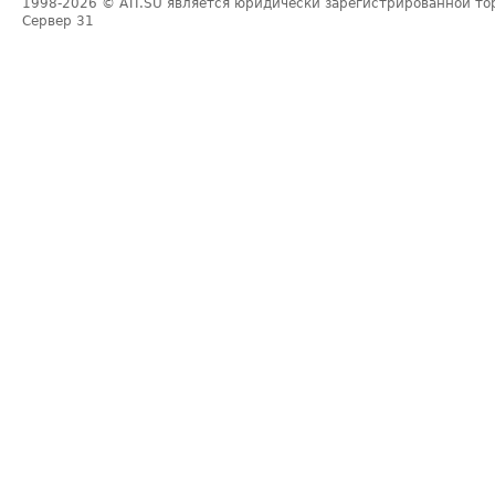
1998-2026
© ATI.SU является юридически зарегистрированной то
Сервер
31