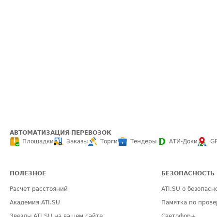
АВТОМАТИЗАЦИЯ ПЕРЕВОЗОК
Площадки
Заказы
Торги
Тендеры
АТИ-Доки
G
ПОЛЕЗНОЕ
БЕЗОПАСНОСТЬ
Расчет расстояний
ATI.SU о безопасн
Академия ATI.SU
Памятка по прове
Звезды ATI.SU на вашем сайте
Светофор+