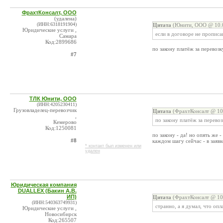
ФрахтКонсалт, ООО
(удалена)
(ИНН:6318191904)
Цитата
(Юнити, ООО @ 10.0
Юридические услуги ,
если в договоре не прописа
Самара
Код:2899686
по закону платёж за перевозку
#7
ТЛК Юнити, ООО
(ИНН:4205230411)
Грузовладелец-перевозчик
Цитата
(ФрахтКонсалт @ 10.
,
по закону платёж за перевоз
Кемерово
Код:1250081
по закону - да! но опять же 
#8
каждом шагу сейчас - в заявке
* контакт был изменен или
удален
Юридическая компания
DUALLEX (Бакин А.В.
ИП)
Цитата
(ФрахтКонсалт @ 10.
(ИНН:540363749931)
странно, а я думал, что оп
Юридические услуги ,
Новосибирск
Код:265507