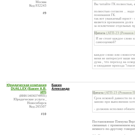
Москва
Вы читайте ГК полностью, 
Код:932243
полностью согласен ... над
#9
понимания ГК.
так вот уважаемый юрист - 
является признанием долга
за исключение отдельных п
Цитата
(АТП-23 (Романов П
И не стоит каждое слово и
самооценкой?
каждое слово или словосоче
меня не интересует ваше мн
дума , что переход на оскор
и ожидание прихода "спасит
Юридическая компания
Бакин
DUALLEX (Бакин А.В.
Александр
ИП)
Цитата
(АТП-23 (Романов П.
(ИНН:540363749931)
Срок исковой давности по п
Юридические услуги ,
заново при выполнении хотя
Новосибирск
Код:265507
- должник исполнял обязате
#10
Постановление Пленума Верх
связанных с применением но
немного по-другому говорит