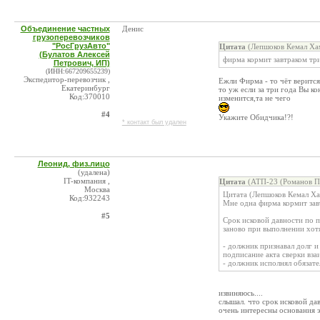
Объединение частных
Денис
грузоперевозчиков
"РосГрузАвто"
Цитата
(Лепшоков Кемал Ха
(Булатов Алексей
фирма кормит завтраком тр
Петрович, ИП)
(ИНН:667209655239)
Экспедитор-перевозчик ,
Ежли Фирма - то чёт верится
Екатеринбург
то уж если за три года Вы ко
Код:370010
изменится,та не чего
#4
Укажите Обидчика!?!
* контакт был удален
Леонид, физ.лицо
(удалена)
IT-компания ,
Цитата
(АТП-23 (Романов П.
Москва
Цитата (Лепшоков Кемал Ха
Код:932243
Мне одна фирма кормит завт
#5
Срок исковой давности по п
заново при выполнении хотя
- должник признавал долг и
подписание акта сверки вза
- должник исполнял обязате
извиняюсь....
слышал. что срок исковой да
очень интересны основания э