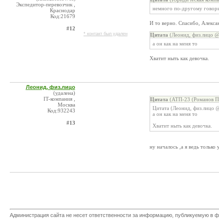
Экспедитор-перевозчик ,
немного по-другому говор
Краснодар
Код:21679
И то верно. Спасибо, Алексан
#12
* контакт был удален
Цитата
(Леонид, физ.лицо @
а он как на меня то
Хватит ныть как девочка.
Леонид, физ.лицо
(удалена)
IT-компания ,
Цитата
(АТП-23 (Романов П.
Москва
Цитата (Леонид, физ.лицо @
Код:932243
а он как на меня то
#13
Хватит ныть как девочка.
ну началось ,а я ведь тольк
Администрация сайта не несет ответственности за информацию, публикуемую в ф