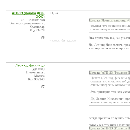
АТП-23 (фирма ДОК,
Юрий
ООО)
(ИНН:2308034768)
Цитата
(Леонид, физ.лицо @
Экспедитор-перевозчик ,
слышал. что срок исковой д
Краснодар
очень интересны основания 
Код:21679
#6
Это примерно так, как указан
* контакт был удален
Да, Леонид Николаевич, пра
- эксперты по всем вопросам
Леонид, физ.лицо
(удалена)
IT-компания ,
Цитата
(АТП-23 (Романов П.
Москва
Цитата (Леонид, физ.лицо @
Код:932243
слышал. что срок исковой д
очень интересны основания 
#7
Это примерно так, как указа
Да, Леонид Николаевич, пр
алкаши - эксперты по всем 
всегда приятно получить отве
автору вы ответили следующ
Цитата
(АТП-23 (Романов П.