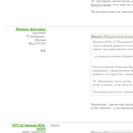
20. Признание части долга,
долга в целом
, если иное не
Частичная оплата не означае
Леонид, физ.лицо
(удалена)
IT-компания ,
Цитата
(Юридическая компа
Москва
Цитата (АТП-23 (Романов П
Код:932243
Срок исковой давности по п
заново при выполнении хотя
#11
- должник исполнял обязате
Постановление Пленума Вер
связанных с применением н
немного по-другому говор
20. Признание части долга,
долга в целом, если иное н
Частичная оплата не означа
Адександр - зря вы ему подс
я ему пытался - а он как на ме
АТП-23 (фирма ДОК,
Юрий
ООО)
(ИНН:2308034768)
Цитата
(Юридическая компа