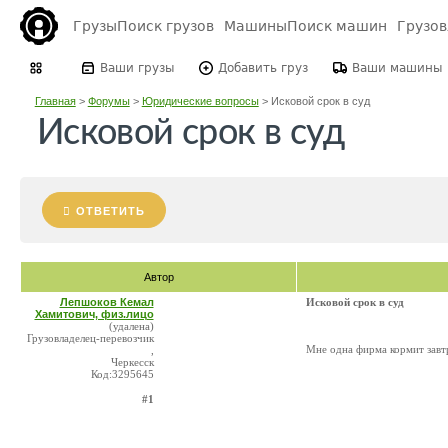
Грузы
Поиск грузов
Машины
Поиск машин
Грузо
Ваши грузы
Добавить груз
Ваши машины
Главная
>
Форумы
>
Юридические вопросы
>
Исковой срок в суд
Исковой срок в суд
ОТВЕТИТЬ
Автор
Лепшоков Кемал
Исковой срок в суд
Хамитович, физ.лицо
(удалена)
Грузовладелец-перевозчик
Мне одна фирма кормит завтр
,
Черкесск
Код:3295645
#1