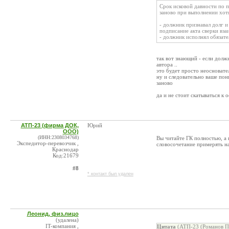
Срок исковой давности по п
заново при выполнении хотя
- должник признавал долг и
подписание акта сверки вза
- должник исполнял обязате
так вот знающий - если должн
автора ..
это будет просто неосновател
ну и следовательно ваше пон
заново
да и не стоит скатываться к 
АТП-23 (фирма ДОК,
Юрий
ООО)
(ИНН:2308034768)
Вы читайте ГК полностью, а 
Экспедитор-перевозчик ,
словосочетание примерять на
Краснодар
Код:21679
#8
* контакт был удален
Леонид, физ.лицо
(удалена)
IT-компания ,
Цитата
(АТП-23 (Романов П.