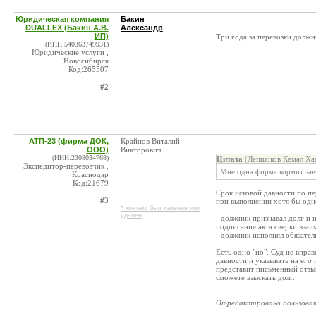
Юридическая компания
Бакин
DUALLEX (Бакин А.В.
Александр
ИП)
Три года за перевозки долж
(ИНН:540363749931)
Юридические услуги ,
Новосибирск
Код:265507
#2
АТП-23 (фирма ДОК,
Крайнов Виталий
ООО)
Викторович
(ИНН:2308034768)
Цитата
(Лепшоков Кемал Ха
Экспедитор-перевозчик ,
Мне одна фирма кормит завт
Краснодар
Код:21679
Срок исковой давности по пе
#3
при выполнении хотя бы одно
* контакт был изменен или
удален
- должник признавал долг и 
подписание акта сверки взаи
- должник исполнял обязател
Есть одно "но". Суд не впра
давности и указывать на его
представит письменный отзыв
сможете взыскать долг.
_______________________
Отредактировано пользова