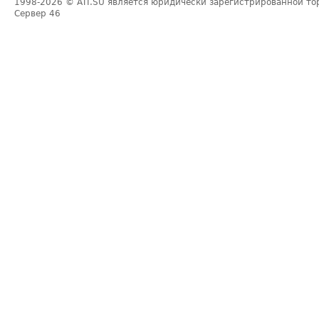
1998-2026
© ATI.SU является юридически зарегистрированной то
Сервер
46