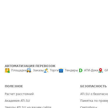
АВТОМАТИЗАЦИЯ ПЕРЕВОЗОК
Площадки
Заказы
Торги
Тендеры
АТИ-Доки
G
ПОЛЕЗНОЕ
БЕЗОПАСНОСТЬ
Расчет расстояний
ATI.SU о безопасн
Академия ATI.SU
Памятка по прове
Звезды ATI.SU на вашем сайте
Светофор+