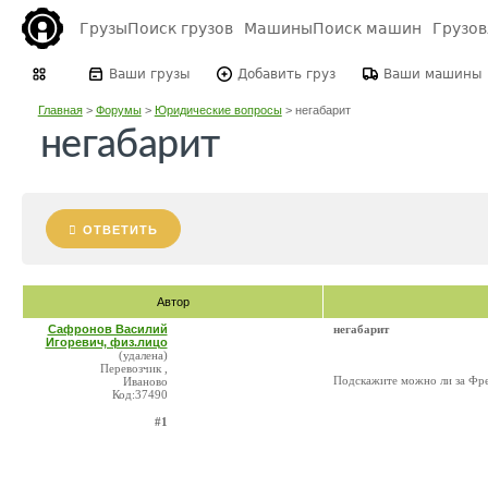
Грузы
Поиск грузов
Машины
Поиск машин
Грузо
Ваши грузы
Добавить груз
Ваши машины
Главная
>
Форумы
>
Юридические вопросы
>
негабарит
негабарит
ОТВЕТИТЬ
Автор
Сафронов Василий
негабарит
Игоревич, физ.лицо
(удалена)
Перевозчик ,
Подскажите можно ли за Фре
Иваново
Код:37490
#1