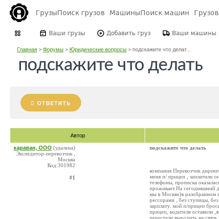
Грузы
Поиск грузов
Машины
Поиск машин
Грузо
Ваши грузы
Добавить груз
Ваши машины
Главная
>
Форумы
>
Юридические вопросы
>
подскажите что делат...
подскажите что делать
ОТВЕТИТЬ
Автор
караван, ООО
(удалена)
подскажите что делать
Экспедитор-перевозчик ,
Москва
Код:301982
компания Перевозчик директо
меня п/ прицеп , заплатили о
#1
телефоны, прописка оказалас
проживает.На сегодняшний де
мы в Москве)в разобранном в
рессорами , без ступицы, без
зарплату. мой п/прицеп брос
прицеп, водителя оставили ,
перестали выходить на связь. 