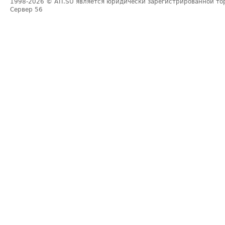
1998-2026
© ATI.SU является юридически зарегистрированной то
Сервер
56