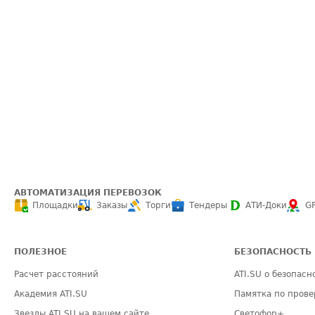
АВТОМАТИЗАЦИЯ ПЕРЕВОЗОК
Площадки
Заказы
Торги
Тендеры
АТИ-Доки
G
ПОЛЕЗНОЕ
БЕЗОПАСНОСТЬ
Расчет расстояний
ATI.SU о безопасн
Академия ATI.SU
Памятка по прове
Звезды ATI.SU на вашем сайте
Светофор+