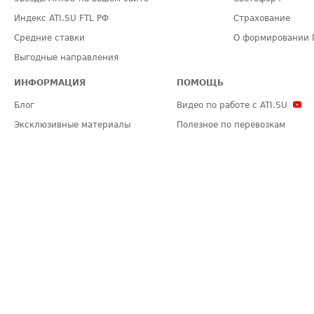
Индекс ATI.SU FTL РФ
Страхование
Средние ставки
О формировании 
Выгодные направления
ИНФОРМАЦИЯ
ПОМОЩЬ
Блог
Видео по работе с ATI.SU
Эксклюзивные материалы
Полезное по перевозкам
Политика конфиденциальности
Часто задаваемые вопросы (FA
Общие положения
Техническая информация
Карта сайта
ЗАДАТЬ ВОПРОС