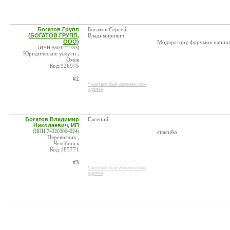
Богатов Групп
Богатов Сергей
(БОГАТОВ ГРУПП,
Владимирович
ООО)
Модератору форумов напишит
(ИНН:5504212733)
Юридические услуги ,
Омск
Код:926975
#2
* контакт был изменен или
удален
Богатов Владимир
Евгений
Николаевич, ИП
(ИНН:743203004924)
спасибо
Перевозчик ,
Челябинск
Код:185771
#3
* контакт был изменен или
удален