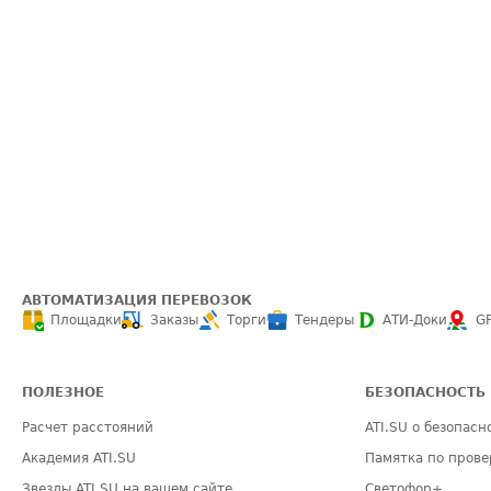
АВТОМАТИЗАЦИЯ ПЕРЕВОЗОК
Площадки
Заказы
Торги
Тендеры
АТИ-Доки
G
ПОЛЕЗНОЕ
БЕЗОПАСНОСТЬ
Расчет расстояний
ATI.SU о безопасн
Академия ATI.SU
Памятка по прове
Звезды ATI.SU на вашем сайте
Светофор+