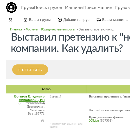
Грузы
Поиск грузов
Машины
Поиск машин
Грузо
Ваши грузы
Добавить груз
Ваши машины
Главная
>
Форумы
>
Юридические вопросы
>
Выставил претензию к...
Выставил претензию к "
компании. Как удалить?
ОТВЕТИТЬ
Автор
Богатов Владимир
Евгений
Выставил претензию к "нев
Николаевич, ИП
(ИНН:743203004924)
Перевозчик ,
Челябинск
По ошибке выставил претензи
Код:185771
Прикрепленные файлы:
005.jpg
(867301)
#1
* контакт был изменен или
удален