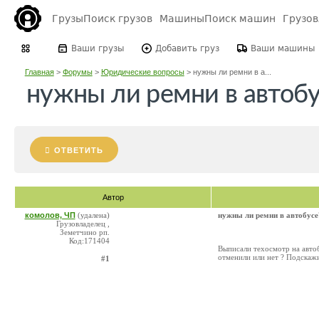
Грузы
Поиск грузов
Машины
Поиск машин
Грузо
Ваши грузы
Добавить груз
Ваши машины
Главная
>
Форумы
>
Юридические вопросы
>
нужны ли ремни в а...
нужны ли ремни в автобу
ОТВЕТИТЬ
Автор
комолов, ЧП
(удалена)
нужны ли ремни в автобусе
Грузовладелец ,
Земетчино рп.
Код:171404
Выписали техосмотр на автоб
отменили или нет ? Подскаж
#1