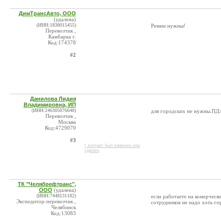
ДимТрансАвто, ООО
(удалена)
(ИНН:1838015455)
Ремни нужны!
Перевозчик ,
Камбарка г.
Код:174378
#2
Данилова Лидия
Владимировна, ИП
(ИНН:246305076648)
для городских не нужны.ПДл
Перевозчик ,
Москва
Код:4729070
#3
* контакт был изменен или
удален
ТК "Челябрефтранс",
ООО
(удалена)
(ИНН:7448131182)
если работаете на комерческ
Экспедитор-перевозчик ,
сотрудников не надо хоть г
Челябинск
Код:13083