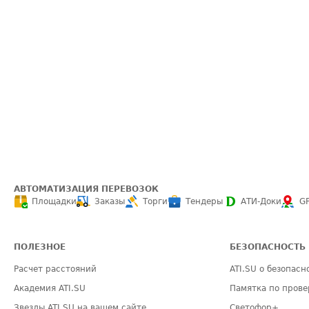
АВТОМАТИЗАЦИЯ ПЕРЕВОЗОК
Площадки
Заказы
Торги
Тендеры
АТИ-Доки
G
ПОЛЕЗНОЕ
БЕЗОПАСНОСТЬ
Расчет расстояний
ATI.SU о безопасн
Академия ATI.SU
Памятка по прове
Звезды ATI.SU на вашем сайте
Светофор+