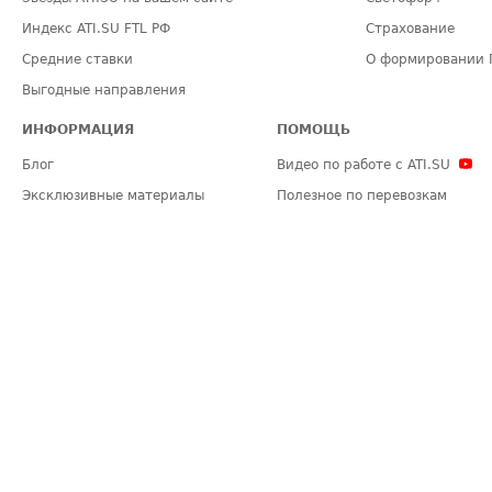
Индекс ATI.SU FTL РФ
Страхование
Средние ставки
О формировании 
Выгодные направления
ИНФОРМАЦИЯ
ПОМОЩЬ
Блог
Видео по работе с ATI.SU
Эксклюзивные материалы
Полезное по перевозкам
Политика конфиденциальности
Часто задаваемые вопросы (FA
Общие положения
Техническая информация
Карта сайта
ЗАДАТЬ ВОПРОС