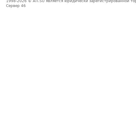
1998-2026
© ATI.SU является юридически зарегистрированной то
Сервер
46