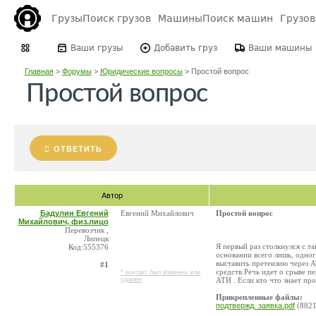
Грузы
Поиск грузов
Машины
Поиск машин
Грузо
Ваши грузы
Добавить груз
Ваши машины
Главная
>
Форумы
>
Юридические вопросы
>
Простой вопрос
Простой вопрос
ОТВЕТИТЬ
Автор
Бадулин Евгений
Евгений Михайлович
Простой вопрос
Михайлович, физ.лицо
Перевозчик ,
Липецк
Я первый раз столкнулся с т
Код:555376
основании всего лишь, одног
выставить претензию через А
#1
средств.Речь идет о срыве пе
* контакт был изменен или
удален
АТИ . Если кто что знает пр
Прикрепленные файлы:
подтвержд. заявка.pdf
(8821