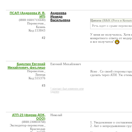
ПСАП (Андреева И. В.
Андреева
ИП)
Ираида
(ИНН:166017135640)
Васильевна
Цитата
(R&K (Рога и Копыта
Перевозчик ,
Речь идет о срыве перевозк
Казань
Код:153843
У меня не получилось. Хотя 
#2
конкретного ответа от модер
и все получится"
Бадулин Евгений
Евгений Михайлович
Михайлович, физ.лицо
Перевозчик ,
Ясно . Со своей стороны гар
Липецк
сделать через АТИ. Уж очень 
Код:555376
#3
* контакт был изменен или
удален
АТП-23 (фирма ДОК,
Николай
ООО)
(ИНН:2308034768)
1. Уведомление о составлении
Экспедитор-перевозчик ,
2. Акт о непредъявлении груз
Краснодар