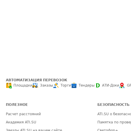
АВТОМАТИЗАЦИЯ ПЕРЕВОЗОК
Площадки
Заказы
Торги
Тендеры
АТИ-Доки
G
ПОЛЕЗНОЕ
БЕЗОПАСНОСТЬ
Расчет расстояний
ATI.SU о безопасн
Академия ATI.SU
Памятка по прове
Звезды ATI.SU на вашем сайте
Светофор+