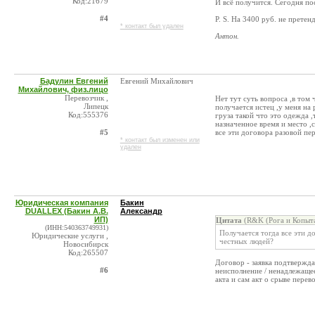
Код:21679
И всё получится. Сегодня по
#4
P. S. На 3400 руб. не претен
* контакт был удален
Антон.
Бадулин Евгений
Евгений Михайлович
Михайлович, физ.лицо
Перевозчик ,
Нет тут суть вопроса ,в том 
Липецк
получается истец ,у меня на
Код:555376
груза такой что это одежда 
назначенное время и место ,
#5
все эти договора разовой пе
* контакт был изменен или
удален
Юридическая компания
Бакин
DUALLEX (Бакин А.В.
Александр
ИП)
Цитата
(R&K (Рога и Копыта
(ИНН:540363749931)
Получается тогда все эти д
Юридические услуги ,
честных людей?
Новосибирск
Код:265507
Договор - заявка подтвержд
#6
неисполнение / ненадлежащее
акта и сам акт о срыве пере