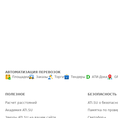
АВТОМАТИЗАЦИЯ ПЕРЕВОЗОК
Площадки
Заказы
Торги
Тендеры
АТИ-Доки
G
ПОЛЕЗНОЕ
БЕЗОПАСНОСТЬ
Расчет расстояний
ATI.SU о безопасн
Академия ATI.SU
Памятка по прове
Звезды ATI.SU на вашем сайте
Светофор+