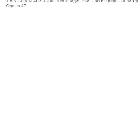
1998-2026
© ATI.SU является юридически зарегистрированной то
Сервер
47