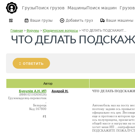
Грузы
Поиск грузов
Машины
Поиск машин
Грузо
Ваши грузы
Добавить груз
Ваши машины
Главная
>
Форумы
>
Юридические вопросы
>
ЧТО ДЕЛАТЬ ПОДСКАЖИТ...
ЧТО ДЕЛАТЬ ПОДСКАЖИ
ОТВЕТИТЬ
Автор
Бурулёв А.Н. ИП
Андрей Н.
ЧТО ДЕЛАТЬ ПОДСКАЖИ
(ИНН:021102656526)
Грузовладелец-перевозчик
,
Белорецк
Автомобиль маз на посту вес
Код:167800
поэтому задняя ось привысил
официально есь цек .Весовщ
еще и протокол в котором пр
#1
ось полуприцепа, прилагает
общей массе и нагрузки на о
хочет меня ИП ...оштрафов
ПОДСКАЖИТЕ ПОЖАЛУСТО Я И