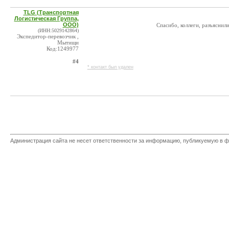
TLG (Транспортная
Логистическая Группа,
ООО)
Спасибо, коллеги, разъяснили
(ИНН:5029142864)
Экспедитор-перевозчик ,
Мытищи
Код:1249977
#4
* контакт был удален
Администрация сайта не несет ответственности за информацию, публикуемую в ф