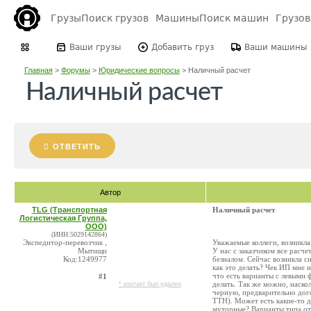
Грузы
Поиск грузов
Машины
Поиск машин
Грузо
Ваши грузы
Добавить груз
Ваши машины
Главная
>
Форумы
>
Юридические вопросы
>
Наличный расчет
Наличный расчет
ОТВЕТИТЬ
Автор
TLG (Транспортная
Наличный расчет
Логистическая Группа,
ООО)
(ИНН:5029142864)
Экспедитор-перевозчик ,
Уважаемые коллеги, возникла
Мытищи
У нас с заказчиком все расч
Код:1249977
безналом. Сейчас возникла с
как это делать? Чек ИП мне н
что есть варианты с левыми 
#1
делать. Так же можно, наско
* контакт был удален
черную, предварительно дог
ТТН). Может есть какие-то д
муторные? Варианты типа от