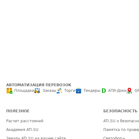
АВТОМАТИЗАЦИЯ ПЕРЕВОЗОК
Площадки
Заказы
Торги
Тендеры
АТИ-Доки
G
ПОЛЕЗНОЕ
БЕЗОПАСНОСТЬ
Расчет расстояний
ATI.SU о безопасн
Академия ATI.SU
Памятка по прове
Звезды ATI.SU на вашем сайте
Светофор+