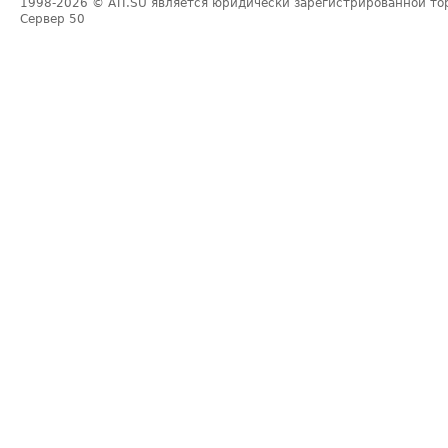
1998-2026
© ATI.SU является юридически зарегистрированной то
Сервер
50