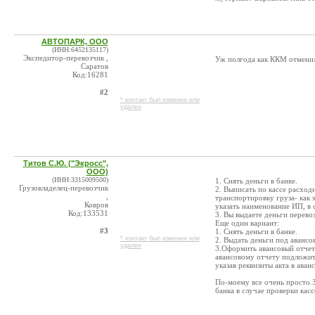
АВТОПАРК, ООО
(ИНН:6452135117)
Экспедитор-перевозчик ,
Уж полгода как ККМ отмени
Саратов
Код:16281
#2
* контакт был изменен или
удален
Титов С.Ю. ("Экросс",
ООО)
(ИНН:3315009500)
1. Снять деньги в банке.
Грузовладелец-перевозчик
2. Выписать по кассе расход
,
транспортировку груза- как 
Ковров
указать наименование ИП, в
Код:133531
3. Вы выдаете деньги перево
Еще один вариант:
#3
1. Снять деньги в банке.
* контакт был изменен или
2. Выдать деньги под аванс
удален
3.Оформить авансовый отчет 
авансовому отчету подложит
указав реквизиты акта в аван
По-моему все очень просто.
банка в случае проверки кас