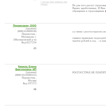
* контакт был изменен или
удален
Не для того растут страховы
Ваших заработанных. И Вам 
обращении к страховщикам.
Перевозкин, ООО
(удалена)
(ИНН:6149009538)
а у меня с росгосстрахом у
Перевозчик ,
Миллерово г.
главное правильно подходить
(Миллеровский р-н)
тысячи рублей в год.. - и они
Код:8227254
#5
Кирель Елена
Викторовна, ИП
(удалена)
РОСГОССТРАХ НЕ ПЛАТИТ.
(ИНН:501205883225)
Перевозчик ,
Москва
Код:197373
#6