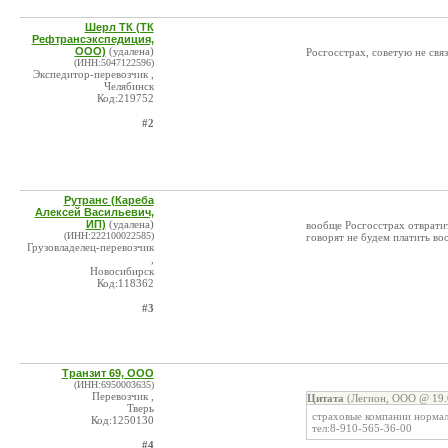
Шерл ТК (ТК
Рефтрансэкспедиция,
ООО)
(удалена)
Росгосстрах, советую не свя
(ИНН:5047122596)
Экспедитор-перевозчик ,
Челябинск
Код:219752
#2
Рутранс (Кареба
Алексей Васильевич,
ИП)
(удалена)
вообще Росгосстрах отвратит
(ИНН:222100022585)
говорят не будем платить во
Грузовладелец-перевозчик
,
Новосибирск
Код:118362
#3
Транзит 69, ООО
(ИНН:6950003635)
Перевозчик ,
Цитата
(Легион, ООО @ 19.
Тверь
страховые компании нормал
Код:1250130
тел:8-910-565-36-00
#4