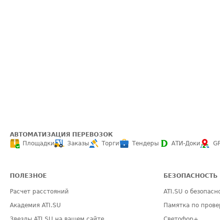
АВТОМАТИЗАЦИЯ ПЕРЕВОЗОК
Площадки
Заказы
Торги
Тендеры
АТИ-Доки
G
ПОЛЕЗНОЕ
БЕЗОПАСНОСТЬ
Расчет расстояний
ATI.SU о безопасн
Академия ATI.SU
Памятка по прове
Звезды ATI.SU на вашем сайте
Светофор+