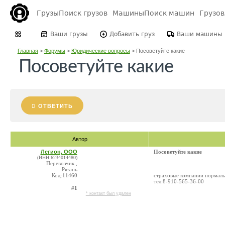
Грузы
Поиск грузов
Машины
Поиск машин
Грузо
Ваши грузы
Добавить груз
Ваши машины
Главная
>
Форумы
>
Юридические вопросы
>
Посоветуйте какие
Посоветуйте какие
ОТВЕТИТЬ
Автор
Легион, ООО
Посоветуйте какие
(ИНН:6234014480)
Перевозчик ,
Рязань
Код:11460
страховые компании нормаль
тел:8-910-565-36-00
#1
* контакт был удален