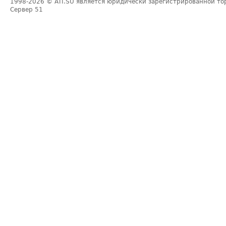
1998-2026
© ATI.SU является юридически зарегистрированной то
Сервер
51