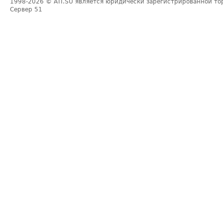
1998-2026
© ATI.SU является юридически зарегистрированной то
Сервер
51