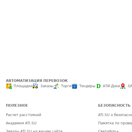
АВТОМАТИЗАЦИЯ ПЕРЕВОЗОК
Площадки
Заказы
Торги
Тендеры
АТИ-Доки
G
ПОЛЕЗНОЕ
БЕЗОПАСНОСТЬ
Расчет расстояний
ATI.SU о безопасн
Академия ATI.SU
Памятка по прове
Звезды ATI.SU на вашем сайте
Светофор+