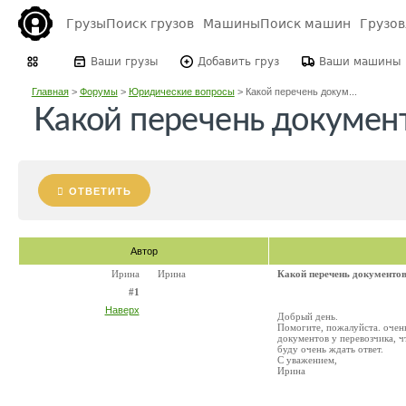
Грузы
Поиск грузов
Машины
Поиск машин
Грузо
Ваши грузы
Добавить груз
Ваши машины
Главная
>
Форумы
>
Юридические вопросы
>
Какой перечень докум...
Какой перечень докумен
ОТВЕТИТЬ
Автор
Ирина
Ирина
Какой перечень документо
#1
Наверх
Добрый день.
Помогите, пожалуйста. очень
документов у перевозчика, ч
буду очень ждать ответ.
С уважением,
Ирина