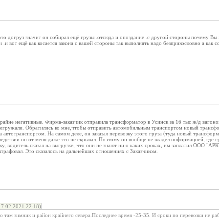
 это догруз значит он собирал ещё грузы .отсюда и опоздание .с другой стороны почему Вы
и .и вот ещё как косается закона с вашей стороны так выполнять надо безприкословно а как 
райне негативные. Фирма-заказчик отправила трансформатор в Усинск за 16 тыс ж/д вагоно
перегружали. Обратились ко мне,чтобы отправить автомобильным транспортом новый тран
а автотранспортом. На самом деле, он заказал перевозку этого груза (туда новый трансфор
едствии он от меня даже это не скрывал. Поэтому он вообще не владел информацией, где гру
ку, водитель сказал на выгрузке, что они не знают ни о каких сроках, им заплатил ООО "А
штрафовал. Это сказалось на дальнейших отношениях с Заказчиком.
7.02.2021 22:18)
 там зимник и район крайнего севера.Последнее время -25-35. И сроки по перевозки не ра