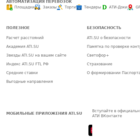
АВТОМАТИЗАЦИЯ ПЕРЕВОЗОК
Площадки
Заказы
Торги
Тендеры
АТИ-Доки
G
ПОЛЕЗНОЕ
БЕЗОПАСНОСТЬ
Расчет расстояний
ATI.SU о безопасности
Академия ATI.SU
Памятка по проверке конт
Звезды ATI.SU на вашем сайте
Светофор+
Индекс ATI.SU FTL РФ
Страхование
Средние ставки
О формировании Паспорт
Выгодные направления
Вступайте в официальн
МОБИЛЬНЫЕ ПРИЛОЖЕНИЯ ATI.SU
АТИ ВКонтакте