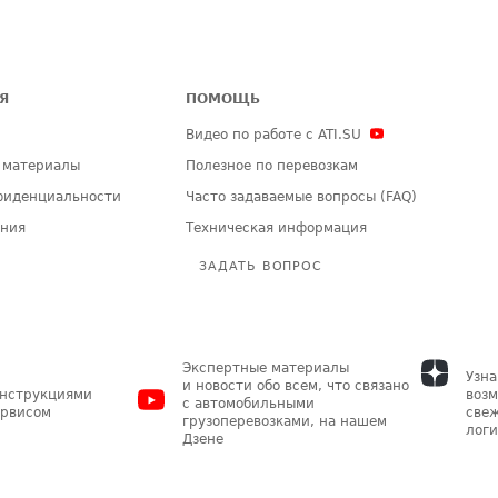
Я
ПОМОЩЬ
Видео по работе с ATI.SU
 материалы
Полезное по перевозкам
фиденциальности
Часто задаваемые вопросы (FAQ)
ения
Техническая информация
ЗАДАТЬ ВОПРОС
Экспертные материалы
Узна
и новости обо всем, что связано
инструкциями
возм
с автомобильными
ервисом
свеж
грузоперевозками, на нашем
логи
Дзене