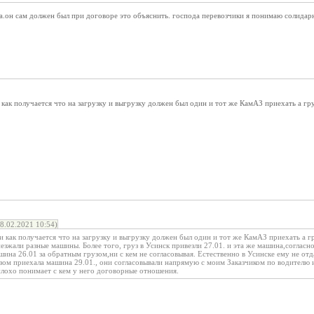
а.он сам должен был при договоре это объяснить. господа перевозчики я понимаю солидар
?и как получается что на загрузку и выгрузку должен был один и тот же КамАЗ приехать а гр
.02.2021 10:54)
о?и как получается что на загрузку и выгрузку должен был один и тот же КамАЗ приехать а г
езжали разные машины. Более того, груз в Усинск привезли 27.01. и эта же машина,согласно
ина 26.01 за обратным грузом,ни с кем не согласовывая. Естественно в Усинске ему не отд
узом приехала машина 29.01., они согласовывали напрямую с моим Заказчиком по водителю
охо понимает с кем у него договорные отношения.