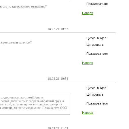
Пожаловаться
ность но где разумное мышление?
Наверх
18.02.21 10:37
Цитир. выдел.
уз доставляли вагоном?
Цитировать
Пожаловаться
Наверх
18.02.21 10:54
Цитир. выдел.
Цитировать
руз доставляли вагоном?[/quote
 заявке должна была забрать обратный груз, а
Пожаловаться
али груз, пока не приехал трансформатор из
 и машине, меня не уведомили. Похоже,что ООО
Наверх
18.02.21 11:02