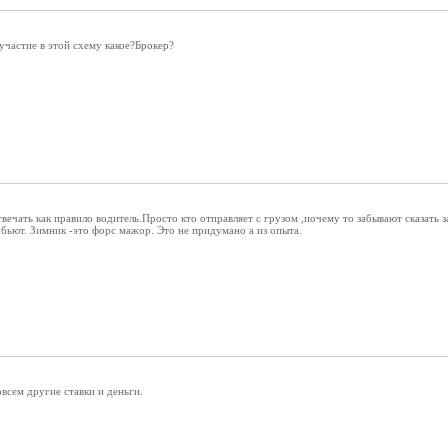
участие в этой схему какое?Брокер?
твечать как правило водитель.Просто кто отправляет с грузом ,почему то забывают сказать з
я бьют. Зимник -это форс мажор. Это не придумано а из опыта.
всем другие ставки и деньги.