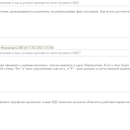
етензию и как я должна произвести зачет входного НДС
ензия, прикладываются документы, подтверждающие факт опоздания. Для зачета достаточ
 Федорович, ИП @ 17.02.2021 13:39)
етензию и как я должна произвести зачет входного НДС?
ке оформите и ценным письмом с описью вышлите в адрес Перевозчика. Если у него будет 
ой суммы. Что "а" мало перспективно для него, и "б" - мало реально в отечественной практи
тавляете штраф как прописано только НДС включать нельзя.не облагается.действия перевозч