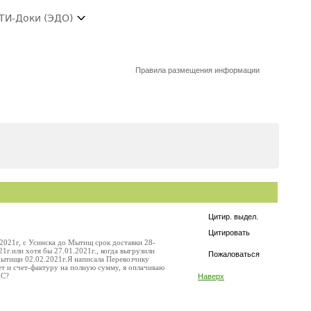
ТИ-Доки (ЭДО)
Правила размещения информации
Цитир. выдел.
Цитировать
021г, с Усинска до Мытищ срок доставки 28-
21г.или хотя бы 27.01.2021г., когда выгрузили
Пожаловаться
 Мытищи 02.02.2021г.Я написала Перевозчику
ет и счет-фактуру на полную сумму, я оплачиваю
ДС?
Наверх