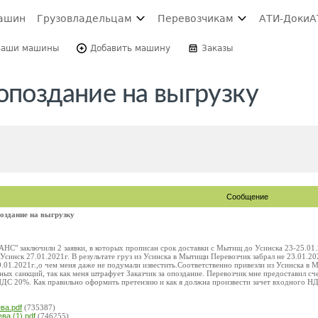
ашин
Грузовладельцам
Перевозчикам
АТИ-Доки
А
Ваши машины
Добавить машину
Заказы
опоздание на выгрузку
Сообщение
оздание на выгрузку
" заключили 2 заявки, в которых прописан срок доставки с Мытищ до Усинска 23-25.01.2
 Усинск 27.01.2021г. В результате груз из Усинска в Мытищи Перевозчик забрал не 23.01.20
9.01.2021г.,о чем меня даже не подумали известить.Соответственно привезли из Усинска в
ых санкций, так как меня штрафует Заказчик за опоздание. Перевозчик мне предоставил сч
.НДС 20%. Как правильно оформить претензию и как я должна произвести зачет входного Н
ва.pdf
(735387)
ва (1).pdf
(746255)