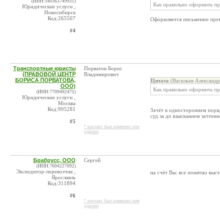
(ИНН:540363749931)
Как правильно оформить пр
Юридические услуги ,
Новосибирск
Код:265507
Оформляется письменно прет
#4
Транспортные юристы
Порватов Борис
(ПРАВОВОЙ ЦЕНТР
Владимирович
БОРИСА ПОРВАТОВА,
Цитата
(Васильев Александр
ООО)
Как правильно оформить пр
(ИНН:7709492475)
Юридические услуги ,
Москва
Код:995281
Зачёт в одностороннем поряд
суд за до взысканием зачтенн
#5
* контакт был изменен или
удален
Брабрусс, ООО
Сергей
(ИНН:7604227092)
Экспедитор-перевозчик ,
на счёт Вас все понятно выс
Ярославль
Код:311894
#6
* контакт был изменен или
удален