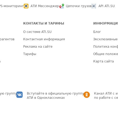
PS-мониторинг
АТИ Мессенджер
Цепочки грузов
API ATI.SU
КОНТАКТЫ И ТАРИФЫ
ИНФОРМАЦИ
О системе ATI.SU
Блог
рагентов
Контактная информация
Эксклюзивные
Реклама на сайте
Политика кон
Тарифы
Общие полож
а
Карта сайта
ую группу
Вступайте в официальную группу
Канал АТИ с 
АТИ в Одноклассниках
по работе с с