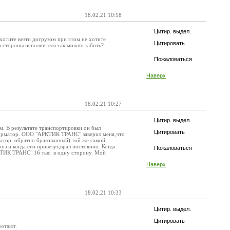
18.02.21 10:18
Цитир. выдел.
 хотите везти догрузом при этом не хотите
Цитировать
со стороны исполнителя так можно забить?
Пожаловаться
Наверх
18.02.21 10:27
Цитир. выдел.
м. В результате транспортировки он был
Цитировать
сформатор. ООО "АРКТИК ТРАНС" заверил меня,что
матор, обратно бракованный) той же самой
з и когда его привезут,врал постоянно. Когда
Пожаловаться
РКТИК ТРАНС" 16 тыс. в одну сторону. Мой
Наверх
18.02.21 10:33
Цитир. выдел.
Цитировать
ботают.