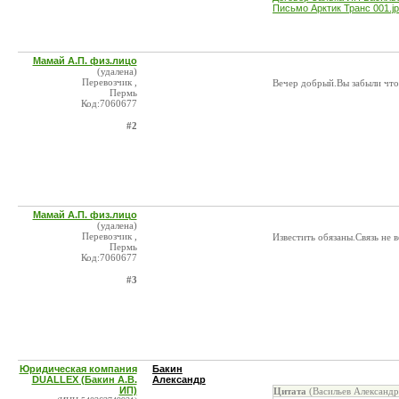
Письмо Арктик Транс 001.j
Мамай А.П. физ.лицо
(удалена)
Перевозчик ,
Вечер добрый.Вы забыли что 
Пермь
Код:7060677
#2
Мамай А.П. физ.лицо
(удалена)
Перевозчик ,
Известить обязаны.Связь не 
Пермь
Код:7060677
#3
Юридическая компания
Бакин
DUALLEX (Бакин А.В.
Александр
ИП)
Цитата
(Васильев Александр