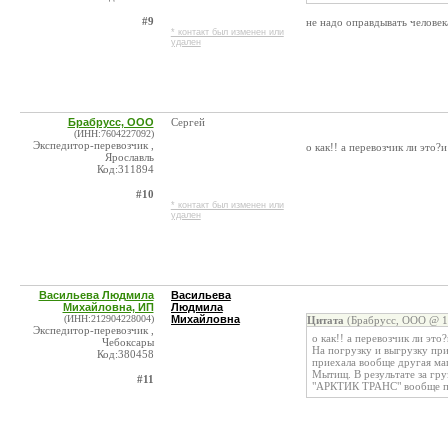
#9
не надо оправдывать человек
* контакт был изменен или
удален
Брабрусс, ООО
Сергей
(ИНН:7604227092)
Экспедитор-перевозчик ,
о как!! а перевозчик ли это
Ярославль
Код:311894
#10
* контакт был изменен или
удален
Васильева Людмила
Васильева
Михайловна, ИП
Людмила
(ИНН:212904228004)
Михайловна
Цитата
(Брабрусс, ООО @ 18
Экспедитор-перевозчик ,
о как!! а перевозчик ли эт
Чебоксары
На погрузку и выгрузку при
Код:380458
приехала вообще другая маш
Мытищ. В результате за гр
#11
"АРКТИК ТРАНС" вообще пл