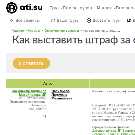
Грузы
Поиск грузов
Машины
Поиск м
Все сервисы
Ваши грузы
Добавить груз
Главная
>
Форумы
>
Юридические вопросы
>
Как выставить штраф ...
Как выставить штраф за 
ОТВЕТИТЬ
Автор
Васильева Людмила
Васильева
Как выставить штраф за оп
Михайловна, ИП
Людмила
(ИНН:212904228004)
Михайловна
Экспедитор-перевозчик ,
Чебоксары
С фирмой ООО "АРКТИК ТРАНС
Код:380458
29.01.2021г. Груз привезли в
груз из Мытищ в Усинск, а 2
письмо о выставлении штрафн
#1
ему за минусом 10 % , в т.ч
Прикрепленные файлы:
Договор заявка ИП Василье
Договор Заявка ИП Василье