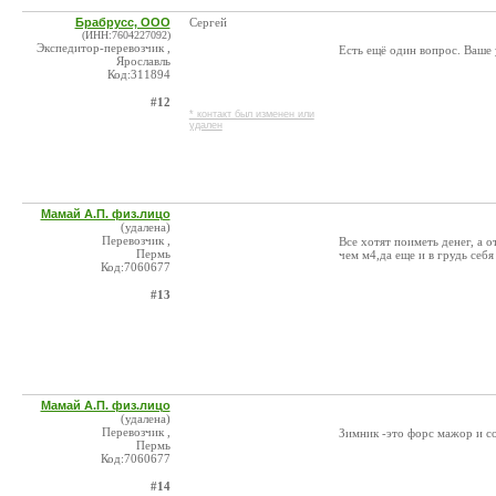
Брабрусс, ООО
Сергей
(ИНН:7604227092)
Экспедитор-перевозчик ,
Есть ещё один вопрос. Ваше 
Ярославль
Код:311894
#12
* контакт был изменен или
удален
Мамай А.П. физ.лицо
(удалена)
Перевозчик ,
Все хотят поиметь денег, а о
Пермь
чем м4,да еще и в грудь себ
Код:7060677
#13
Мамай А.П. физ.лицо
(удалена)
Перевозчик ,
Зимник -это форс мажор и со
Пермь
Код:7060677
#14