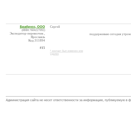
Брабрусс, ООО
Сергей
(ИНН:7604227092)
Экспедитор-перевозчик ,
поддерживаю сегодня утром в
Ярославль
Код:311894
#15
* контакт был изменен или
удален
Администрация сайта не несет ответственности за информацию, публикуемую в ф