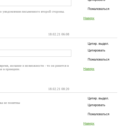
Пожаловаться
но уведомления письменного второй стороны.
Наверх
18.02.21 06:08
Цитир. выдел.
Цитировать
Пожаловаться
время, желание и возможности - то он ринется в
Наверх
ке в принципе.
18.02.21 08:20
Цитир. выдел.
ика не понятны
Цитировать
Пожаловаться
Наверх