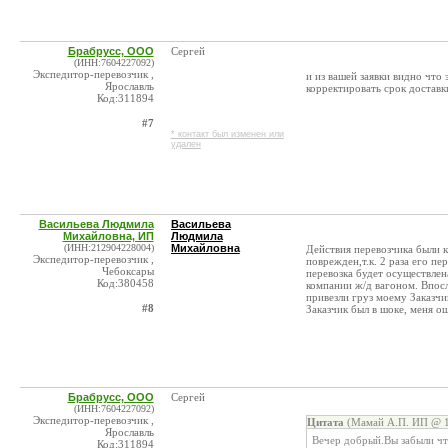
Брабрусс, ООО
Сергей
(ИНН:7604227092)
Экспедитор-перевозчик ,
и из вашей заявки видно что
Ярославль
корректировать срок доставк
Код:311894
#7
* контакт был изменен или
удален
Васильева Людмила
Васильева
Михайловна, ИП
Людмила
(ИНН:212904228004)
Михайловна
Действия перевозчика были к
Экспедитор-перевозчик ,
поврежден,т.к. 2 раза его 
Чебоксары
перевозка будет осуществлен
Код:380458
компании ж/д вагоном. Впосл
привезли груз моему Заказчи
#8
Заказчик был в шоке, меня о
Брабрусс, ООО
Сергей
(ИНН:7604227092)
Экспедитор-перевозчик ,
Цитата
(Мамай А.П. ИП @ 1
Ярославль
Вечер добрый.Вы забыли что
Код:311894