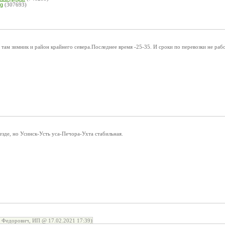
pg
(307693)
там зимник и район крайнего севера.Последнее время -25-35. И сроки по перевозки не раб
везде, но Усинск-Усть уса-Печора-Ухта стабильная.
 Федорович, ИП @ 17.02.2021 17:39)