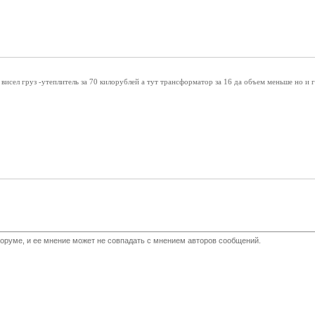
исел груз -утеплитель за 70 килорублей а тут трансформатор за 16 да объем меньше но и 
оруме, и ее мнение может не совпадать с мнением авторов сообщений.