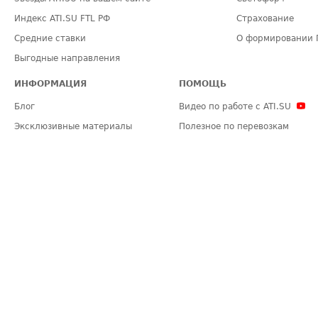
Индекс ATI.SU FTL РФ
Страхование
Средние ставки
О формировании 
Выгодные направления
ИНФОРМАЦИЯ
ПОМОЩЬ
Блог
Видео по работе с ATI.SU
Эксклюзивные материалы
Полезное по перевозкам
Политика конфиденциальности
Часто задаваемые вопросы (FA
Общие положения
Техническая информация
Карта сайта
ЗАДАТЬ ВОПРОС