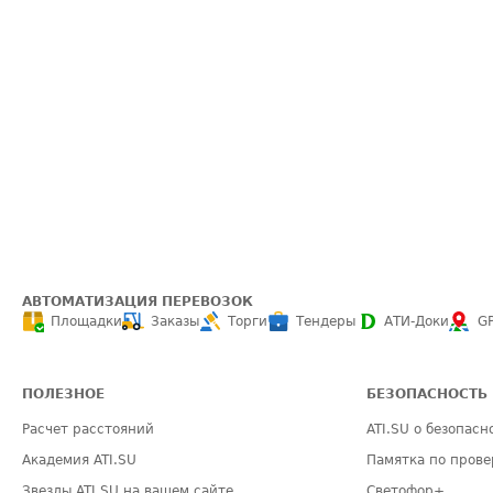
АВТОМАТИЗАЦИЯ ПЕРЕВОЗОК
Площадки
Заказы
Торги
Тендеры
АТИ-Доки
G
ПОЛЕЗНОЕ
БЕЗОПАСНОСТЬ
Расчет расстояний
ATI.SU о безопасн
Академия ATI.SU
Памятка по прове
Звезды ATI.SU на вашем сайте
Светофор+