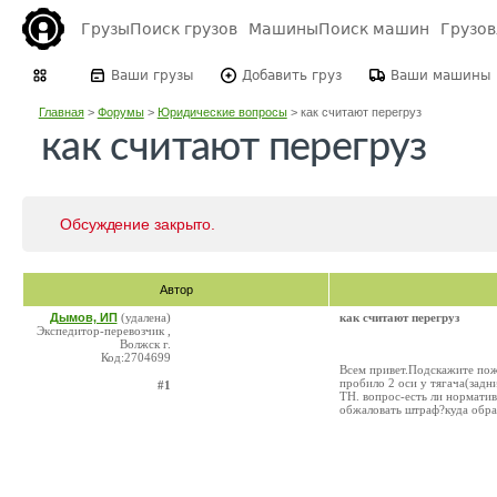
Грузы
Поиск грузов
Машины
Поиск машин
Грузо
Ваши грузы
Добавить груз
Ваши машины
Главная
>
Форумы
>
Юридические вопросы
>
как считают перегруз
как считают перегруз
Обсуждение закрыто.
Автор
Дымов, ИП
(удалена)
как считают перегруз
Экспедитор-перевозчик ,
Волжск г.
Код:2704699
Всем привет.Подскажите пож-
пробило 2 оси у тягача(задн
#1
ТН. вопрос-есть ли нормати
обжаловать штраф?куда обрат