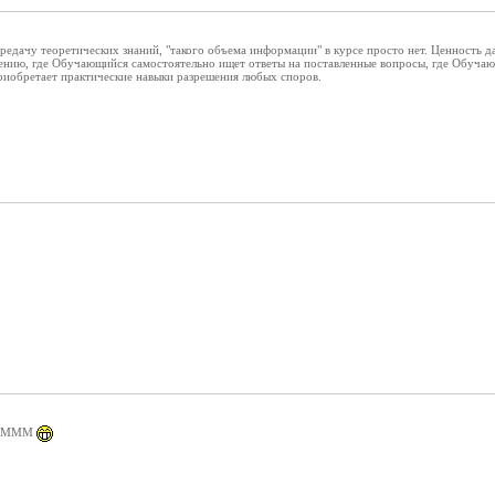
ередачу теоретических знаний, "такого объема информации" в курсе просто нет. Ценность д
ению, где Обучающийся самостоятельно ищет ответы на поставленные вопросы, где Обучаю
риобретает практические навыки разрешения любых споров.
ет МММ