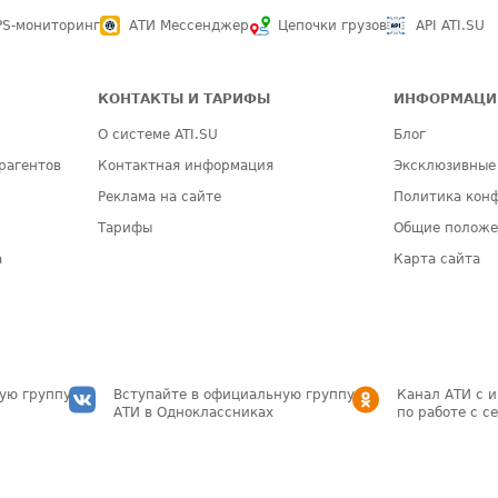
PS-мониторинг
АТИ Мессенджер
Цепочки грузов
API ATI.SU
КОНТАКТЫ И ТАРИФЫ
ИНФОРМАЦИ
О системе ATI.SU
Блог
рагентов
Контактная информация
Эксклюзивные
Реклама на сайте
Политика кон
Тарифы
Общие полож
а
Карта сайта
ую группу
Вступайте в официальную группу
Канал АТИ с 
АТИ в Одноклассниках
по работе с с