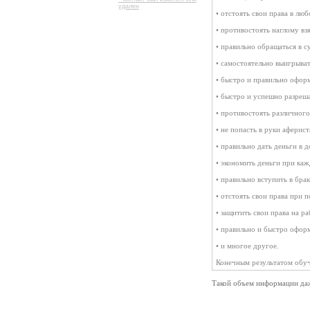
удален
• отстоять свои права в лю
• противостоять наглому вз
• правильно обращаться в су
• самостоятельно выигрыват
• быстро и правильно офор
• быстро и успешно разреш
• противостоять различног
• не попасть в руки аферис
• правильно дать деньги в д
• экономить деньги при ка
• правильно вступить в брак
• отстоять свои права при 
• защитить свои права на ра
• правильно и быстро оформ
• и многое другое.
Конечным результатом обуч
Такой объем информации да