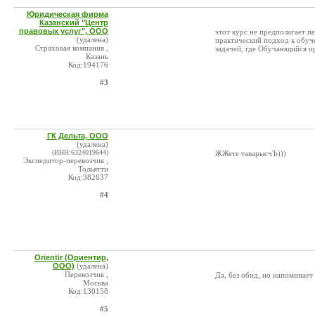
Юридическая фирма
Казанский "Центр
правовых услуг", ООО
этот курс не предполагает п
(удалена)
практический подход к обуч
Страховая компания ,
задачей, где Обучающийся п
Казань
Код:194176
#3
ГК Дельта, ООО
(удалена)
(ИНН:6324019644)
ЖЖете таварысчЪ)))
Экспедитор-перевозчик ,
Тольятти
Код:382637
#4
Orientir (Ориентир,
ООО)
(удалена)
Перевозчик ,
Да, без обид, но напомина
Москва
Код:130158
#5