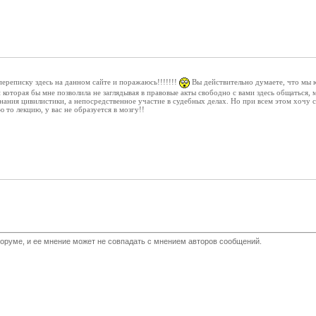
ереписку здесь на данном сайте и поражаюсь!!!!!!!
Вы действительно думаете, что мы ю
которая бы мне позволила не заглядывая в правовые акты свободно с вами здесь общаться, 
знания цивилистики, а непосредственное участие в судебных делах. Но при всем этом хочу ск
ю то лекцию, у вас не образуется в мозгу!!
оруме, и ее мнение может не совпадать с мнением авторов сообщений.