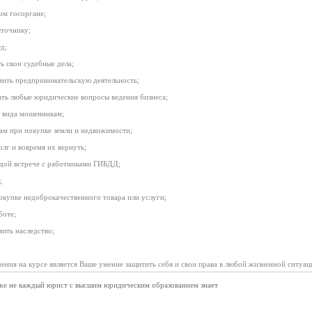
бом госоргане;
яточнику;
д;
ь свои судебные дела;
мить предпринимательскую деятельность;
ать любые юридические вопросы ведения бизнеса;
о вида мошенникам;
там при покупке земли и недвижимости;
олг и вовремя их вернуть;
ждой встрече с работниками ГИБДД;
;
покупке недоброкачественного товара или услуги;
боте;
ить наследство;
ения на курсе является Ваше умение защитить себя и свои права в любой жизненной ситуац
же не каждый юрист с высшим юридическим образованием знает