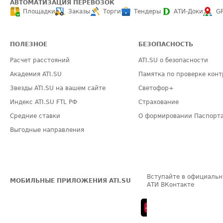
АВТОМАТИЗАЦИЯ ПЕРЕВОЗОК
Площадки
Заказы
Торги
Тендеры
АТИ-Доки
G
ПОЛЕЗНОЕ
БЕЗОПАСНОСТЬ
Расчет расстояний
ATI.SU о безопасности
Академия ATI.SU
Памятка по проверке конт
Звезды ATI.SU на вашем сайте
Светофор+
Индекс ATI.SU FTL РФ
Страхование
Средние ставки
О формировании Паспорт
Выгодные направления
Вступайте в официальн
МОБИЛЬНЫЕ ПРИЛОЖЕНИЯ ATI.SU
АТИ ВКонтакте