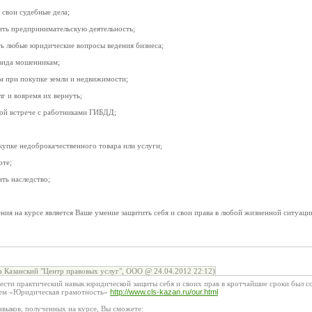
 свои судебные дела;
ить предпринимательскую деятельность;
ть любые юридические вопросы ведения бизнеса;
 вида мошенникам;
ам при покупке земли и недвижимости;
лг и вовремя их вернуть;
дой встрече с работниками ГИБДД;
окупке недоброкачественного товара или услуги;
оте;
ть наследство;
ия на курсе является Ваше умение защитить себя и свои права в любой жизненной ситуаци
Казанский "Центр правовых услуг", ООО @ 24.04.2012 22:12)
сти практический навык юридической защиты себя и своих прав в кротчайшие сроки был с
нием «Юридическая грамотность»
http://www.cls-kazan.ru/our.html
выков, полученных на курсе, Вы сможете: