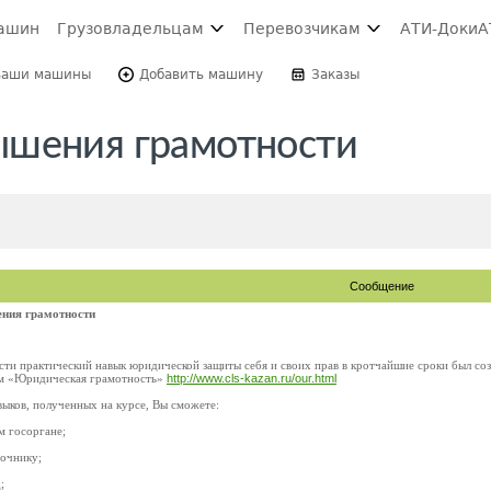
ашин
Грузовладельцам
Перевозчикам
АТИ-Доки
А
Ваши машины
Добавить машину
Заказы
ышения грамотности
Сообщение
ния грамотности
ти практический навык юридической защиты себя и своих прав в кротчайшие сроки был со
ем «Юридическая грамотность»
http://www.cls-kazan.ru/our.html
ыков, полученных на курсе, Вы сможете:
м госоргане;
точнику;
;