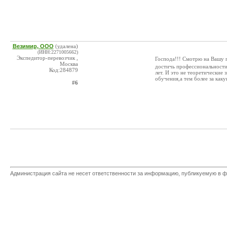
Везимир, ООО
(удалена)
(ИНН:2271005662)
Экспедитор-перевозчик ,
Господа!!! Смотрю на Вашу п
Москва
достичь профессиональности 
Код:284879
лет. И это не теоретические 
обучения,а тем более за каку
#6
Администрация сайта не несет ответственности за информацию, публикуемую в ф