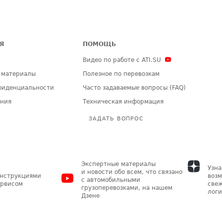
Я
ПОМОЩЬ
Видео по работе с ATI.SU
 материалы
Полезное по перевозкам
фиденциальности
Часто задаваемые вопросы (FAQ)
ения
Техническая информация
ЗАДАТЬ ВОПРОС
Экспертные материалы
Узна
и новости обо всем, что связано
инструкциями
возм
с автомобильными
ервисом
свеж
грузоперевозками, на нашем
логи
Дзене