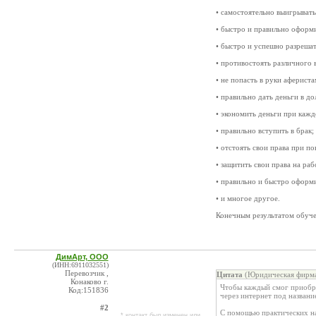
• самостоятельно выигрывать
• быстро и правильно оформ
• быстро и успешно разреша
• противостоять различного
• не попасть в руки аферист
• правильно дать деньги в до
• экономить деньги при каж
• правильно вступить в брак;
• отстоять свои права при п
• защитить свои права на раб
• правильно и быстро оформи
• и многое другое.
Конечным результатом обучен
ДимАрт, ООО
(ИНН:6911032551)
Перевозчик ,
Цитата
(Юридическая фирма 
Конаково г.
Чтобы каждый смог приобре
Код:151836
через интернет под назва
#2
С помощью практических на
* контакт был изменен или