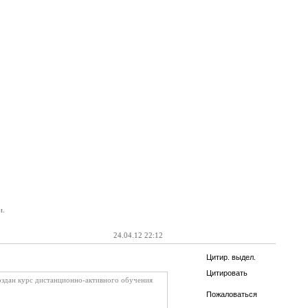
и.
24.04.12 22:12
Цитир. выдел.
Цитировать
оздан курс дистанционно-активного обучения
Пожаловаться