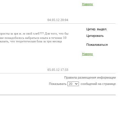
Наверх
04.05.12 20:04
Цитир. выдел.
ристы за зря ж..м свой хлеб??? Для того, что бы
Цитировать
мне понадобилось набраться опыта в течение 10
азать, что теоретическая база за три месяца
Пожаловаться
Наверх
05.05.12 17:33
Правила размещения информации
Показывать
сообщений на странице