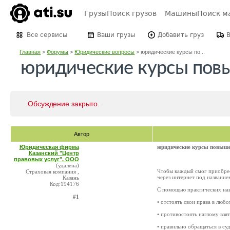
Грузы
Поиск грузов
Машины
Поиск м
Все сервисы
Ваши грузы
Добавить груз
Главная
>
Форумы
>
Юридические вопросы
>
юридические курсы по...
юридические курсы пов
Обсуждение закрыто.
Автор
Юридическая фирма
юридические курсы повыше
Казанский "Центр
правовых услуг", ООО
(удалена)
Чтобы каждый смог приобрес
Страховая компания ,
через интернет под названи
Казань
Код:194176
С помощью практических нав
#1
• отстоять свои права в любо
• противостоять наглому взя
• правильно обращаться в суд