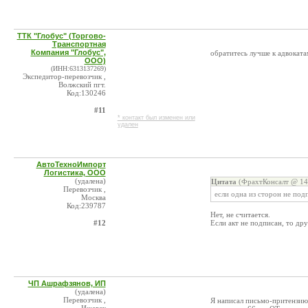
ТТК "Глобус" (Торгово-
Транспортная
Компания "Глобус",
обратитесь лучше к адвоката
ООО)
(ИНН:6313137269)
Экспедитор-перевозчик ,
Волжский пгт.
Код:130246
#11
* контакт был изменен или
удален
АвтоТехноИмпорт
Логистика, ООО
(удалена)
Цитата
(ФрахтКонсалт @ 14.
Перевозчик ,
если одна из сторон не подп
Москва
Код:239787
Нет, не считается.
#12
Если акт не подписан, то дру
ЧП Ашрафзянов, ИП
(удалена)
Перевозчик ,
Я написал письмо-притензию 