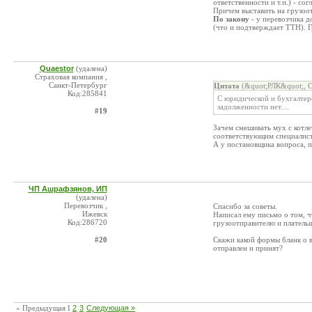
ответственности и т.п.) - со
Причем выставить на грузоот
По закону
- у перевозчика д
(что и подтверждает ТТН). Г
Quaestor
(удалена)
Страховая компания ,
Санкт-Петербург
Цитата
(&quot;РЛК&quot;, 
Код:285841
С юридической и бухгалтерс
задолженности нет....
#19
Зачем смешивать мух с котл
соответствующим специалист
А у постановщика вопроса, п
ЧП Ашрафзянов, ИП
(удалена)
Перевозчик ,
Спасибо за советы.
Ижевск
Написал ему письмо о том, ч
Код:286720
грузоотправителю и плательщ
#20
Скажи какой формы бланк о в
отправлен и принят?
« Предыдущая
1
2
3
Следующая »