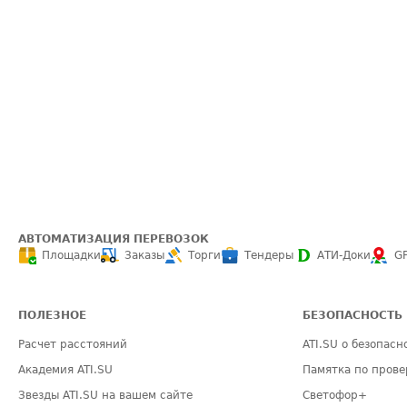
АВТОМАТИЗАЦИЯ ПЕРЕВОЗОК
Площадки
Заказы
Торги
Тендеры
АТИ-Доки
G
ПОЛЕЗНОЕ
БЕЗОПАСНОСТЬ
Расчет расстояний
ATI.SU о безопасн
Академия ATI.SU
Памятка по прове
Звезды ATI.SU на вашем сайте
Светофор+