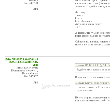
Ижевск
составляет 66 тр. ОТправил 
Код:286720
написали мне ответ (долго ис
течении 15 дней и мне нужно
#13
Договор
Заявку
Счета
Счет фактуры
Актвыполненых работ
ТТН
А теперь что у меня имеется
и нет заявки так как все быв
Сейчас я им напишу письмо о
межбанку от конторы с назна
Юридическая компания
DUALLEX (Бакин А.В.
ИП)
Цитата
(РЛК", ООО @ 14.05.
(ИНН:540363749931)
Задайте этот вопрос хорош
Юридические услуги ,
Новосибирск
Код:265507
В данному случае нужно зада
#14
Цитата
(АвтоТехноИмпорт Л
* контакт был изменен или
Нет, не считается.Если акт 
удален
подписи акта.
Ну это из ряда фантастики, 
и никакими ответами себя не