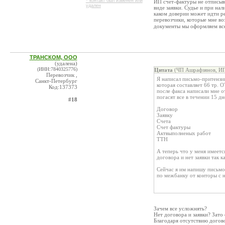
* контакт был изменен или
ИП счет-фактуры не отписыва
удален
виде заявки. Судье и при нал
каком доверии может идти ре
перевозчики, которые мне во
документы мы оформляем все
ТРАНСКОМ, ООО
(удалена)
(ИНН:7840325776)
Цитата
(ЧП Ашрафзянов, ИП
Перевозчик ,
Я написал письмо-притензию
Санкт-Петербург
которая составляет 66 тр. 
Код:137373
после факса написали мне от
погасят все в течении 15 д
#18
Договор
Заявку
Счета
Счет фактуры
Актвыполненых работ
ТТН
А теперь что у меня имеетс
договора и нет заявки так к
Сейчас я им напишу письмо
по межбанку от конторы с н
Зачем все усложнять?
Нет договора и заявки? Зато
Благодаря отсутствию договор