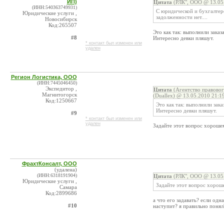
ИП)
Цитата
(РЛК", ООО @ 13.05.
(ИНН:540363749931)
С юридической и бухгалтерс
Юридические услуги ,
задолженности нет....
Новосибирск
Код:265507
Это как так: выполнили зака
#8
Интересно девки пляшут.
* контакт был изменен или
удален
Регион Логистика, ООО
(ИНН:7445046450)
Экспедитор ,
Цитата
(Агентство правовог
Магнитогорск
(Duallex) @ 13.05.2010 21:1
Код:1250667
Это как так: выполнили зак
Интересно девки пляшут.
#9
* контакт был изменен или
удален
Задайте этот вопрос хороше
ФрахтКонсалт, ООО
(удалена)
(ИНН:6318191904)
Цитата
(РЛК", ООО @ 13.05.
Юридические услуги ,
Задайте этот вопрос хорош
Самара
Код:2899686
а что его задавать? если одн
#10
наступит? я правильно понял