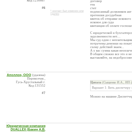
Код:1250667
договор
ттн
#6
счет
* контакт был изменен или
подписанный должником акт
удален
претензия досудебная
квиток об отправке исковог
исковое для суда
квитанция об оплате госпош
С юридической и бухгалтерск
задолженности нет....
Мы суд один с неплательщико
потрачены денежки на покату
схему действий знаем...
А у вас сумма какая неоплач
В общем сложно все это и не
выставляйте, на недобросове
Аполлон, ООО
(удалена)
Перевозчик ,
Гусь-Хрустальный г.
Цитата
(Сыщенко И.А., ИП @
Код:131552
Вариант 1: Бить диспечеру 
#7
Можно на машине Диспетчера
Юридическая компания
DUALLEX (Бакин А.В.