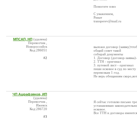
Помогите плиз
С уважением,
Ринат
transperev@mail.ru
МПСАП, НП
(удалена)
Перевозчик ,
Новороссийск
выложи договор (заявку)чтоб
Код:286051
общий совет такой
собирай документы
#2
1. Договор (договор-заявка)
2. ТТН - оригинал
3. путевой лист - оригинал
пиши исковое в суд по месту
перевозкам 1 год.
Не верь обещаниям скоро,вот 
ЧП Ашрафзянов, ИП
(удалена)
Перевозчик ,
Я сейчас готовлю письмо тре
Ижевск
устанавливаю законодательн
Код:286720
исковое.
Все ТТН и договора имеютс
#3