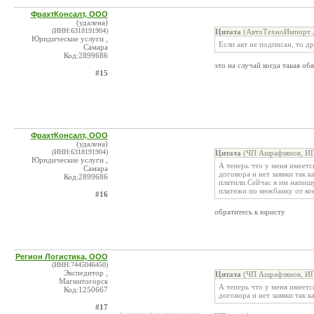
ФрахтКонсалт, ООО
(удалена)
(ИНН:6318191904)
Цитата
(АвтоТехноИмпорт Л
Юридические услуги ,
Если акт не подписан, то д
Самара
Код:2899686
это на случай когда такая об
#15
ФрахтКонсалт, ООО
(удалена)
(ИНН:6318191904)
Цитата
(ЧП Ашрафзянов, ИП
Юридические услуги ,
А теперь что у меня имеетс
Самара
договора и нет заявки так к
Код:2899686
платили.Сейчас я им напишу
платежи по межбанку от кон
#16
обратитесь к юристу
Регион Логистика, ООО
(ИНН:7445046450)
Экспедитор ,
Цитата
(ЧП Ашрафзянов, ИП
Магнитогорск
А теперь что у меня имеетс
Код:1250667
договора и нет заявки так к
#17