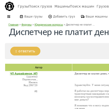
Грузы
Поиск грузов
Машины
Поиск машин
Грузо
Ваши грузы
Добавить груз
Ваши машины
Главная
>
Форумы
>
Юридические вопросы
>
Диспетчер не платит ...
Диспетчер не платит дене
ОТВЕТИТЬ
Автор
ЧП Ашрафзянов, ИП
Диспетчер не платит денег, 
(удалена)
Перевозчик ,
Ижевск
Здравствуйте. У меня ситуац
Код:286720
Я работал на диспетчера пере
#1
транспортным накладным ссыл
неоплаты грузоотправителем
мне деньги?
Я понимаю что я могу подпо
для меня.